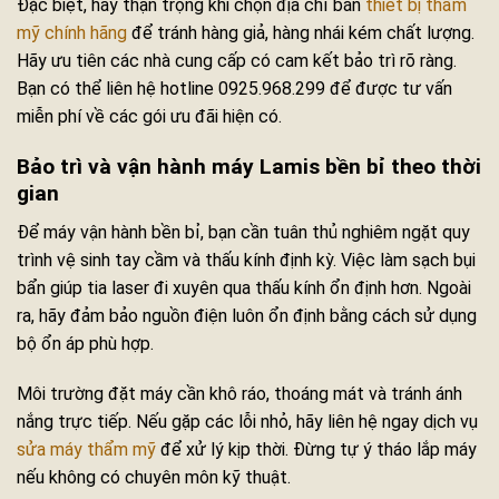
Đặc biệt, hãy thận trọng khi chọn địa chỉ bán
thiết bị thẩm
mỹ chính hãng
để tránh hàng giả, hàng nhái kém chất lượng.
Hãy ưu tiên các nhà cung cấp có cam kết bảo trì rõ ràng.
Bạn có thể liên hệ hotline 0925.968.299 để được tư vấn
miễn phí về các gói ưu đãi hiện có.
Bảo trì và vận hành máy Lamis bền bỉ theo thời
gian
Để máy vận hành bền bỉ, bạn cần tuân thủ nghiêm ngặt quy
trình vệ sinh tay cầm và thấu kính định kỳ. Việc làm sạch bụi
bẩn giúp tia laser đi xuyên qua thấu kính ổn định hơn. Ngoài
ra, hãy đảm bảo nguồn điện luôn ổn định bằng cách sử dụng
bộ ổn áp phù hợp.
Môi trường đặt máy cần khô ráo, thoáng mát và tránh ánh
nắng trực tiếp. Nếu gặp các lỗi nhỏ, hãy liên hệ ngay dịch vụ
sửa máy thẩm mỹ
để xử lý kịp thời. Đừng tự ý tháo lắp máy
nếu không có chuyên môn kỹ thuật.