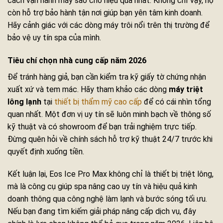
cách vận hành máy sao cho hiệu quả nhất. Không chỉ vậy, họ
còn hỗ trợ bảo hành tận nơi giúp bạn yên tâm kinh doanh.
Hãy cảnh giác với các dòng máy trôi nổi trên thị trường để
bảo vệ uy tín spa của mình.
Tiêu chí chọn nhà cung cấp năm 2026
Để tránh hàng giả, bạn cần kiểm tra kỹ giấy tờ chứng nhận
xuất xứ và tem mác. Hãy tham khảo các dòng
máy triệt
lông lạnh
tại
thiết bị thẩm mỹ cao cấp
để có cái nhìn tổng
quan nhất. Một đơn vị uy tín sẽ luôn minh bạch về thông số
kỹ thuật và có showroom để bạn trải nghiệm trực tiếp.
Đừng quên hỏi về chính sách hỗ trợ kỹ thuật 24/7 trước khi
quyết định xuống tiền.
Kết luận lại, Eos Ice Pro Max không chỉ là thiết bị triệt lông,
mà là công cụ giúp spa nâng cao uy tín và hiệu quả kinh
doanh thông qua công nghệ làm lạnh và bước sóng tối ưu.
Nếu bạn đang tìm kiếm giải pháp nâng cấp dịch vụ, đây