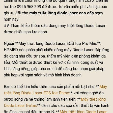
chính là lựa chọn không thể bỏ qua trong năm 2026. Liên hệ
hotline 0925.968.299 để được tư vấn miễn phí và nhận báo
giá ưu đãi cho
máy triệt lông diode laser cao cấp
ngay
hôm nay!
## Tham khảo thêm các dòng máy triệt lông Diode Laser
được nhiều spa lựa chọn
Ngoài **Máy triệt lông Diode Laser EOS Ice Pro Max**,
HPMED còn phân phối nhiều dòng máy Diode Laser đáp ứng
đa dạng nhu cầu từ spa, thẩm mỹ viện đến phòng khám da
liễu. Mỗi thiết bị được thiết kế với cấu hình, công suất và
tính năng riêng, giúp chủ cơ sở dễ dàng lựa chọn giải pháp
phù hợp với ngân sách và mô hình kinh doanh.
Bạn có thể tìm hiểu thêm các sản phẩm nổi bật như **
Máy
triệt lông Diode Laser EOS Ice Prime
** với công nghệ đa
bước sóng và hệ thống làm lạnh tiên tiến; **
Máy triệt lông
Diode Laser Evitas
** dành cho các spa cần thiết bị vận hành
ổn định, chi phí đầu tư hợp lý; **
Máy triệt lông Diode Laser