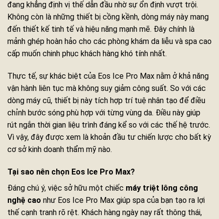
đang khẳng định vị thế dẫn đầu nhờ sự ổn định vượt trội.
Không còn là những thiết bị cồng kềnh, dòng máy này mang
đến thiết kế tinh tế và hiệu năng mạnh mẽ. Đây chính là
mảnh ghép hoàn hảo cho các phòng khám da liễu và spa cao
cấp muốn chinh phục khách hàng khó tính nhất.
Thực tế, sự khác biệt của Eos Ice Pro Max nằm ở khả năng
vận hành liên tục mà không suy giảm công suất. So với các
dòng máy cũ, thiết bị này tích hợp trí tuệ nhân tạo để điều
chỉnh bước sóng phù hợp với từng vùng da. Điều này giúp
rút ngắn thời gian liệu trình đáng kể so với các thế hệ trước.
Vì vậy, đây được xem là khoản đầu tư chiến lược cho bất kỳ
cơ sở kinh doanh thẩm mỹ nào.
Tại sao nên chọn Eos Ice Pro Max?
Đáng chú ý, việc sở hữu một chiếc
máy triệt lông công
nghệ cao
như Eos Ice Pro Max giúp spa của bạn tạo ra lợi
thế cạnh tranh rõ rệt. Khách hàng ngày nay rất thông thái,