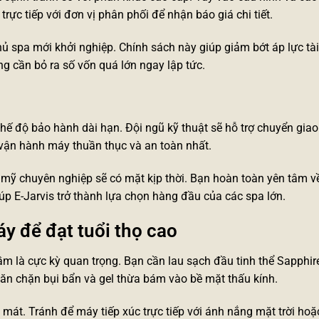
rực tiếp với đơn vị phân phối để nhận báo giá chi tiết.
 chủ spa mới khởi nghiệp. Chính sách này giúp giảm bớt áp lực tà
g cần bỏ ra số vốn quá lớn ngay lập tức.
ế độ bảo hành dài hạn. Đội ngũ kỹ thuật sẽ hỗ trợ chuyển gia
n vận hành máy thuần thục và an toàn nhất.
 mỹ
chuyên nghiệp sẽ có mặt kịp thời. Bạn hoàn toàn yên tâm về
úp E-Jarvis trở thành lựa chọn hàng đầu của các spa lớn.
y để đạt tuổi thọ cao
cầm là cực kỳ quan trọng. Bạn cần lau sạch đầu tinh thể Sapphi
ăn chặn bụi bẩn và gel thừa bám vào bề mặt thấu kính.
mát. Tránh để máy tiếp xúc trực tiếp với ánh nắng mặt trời hoặ