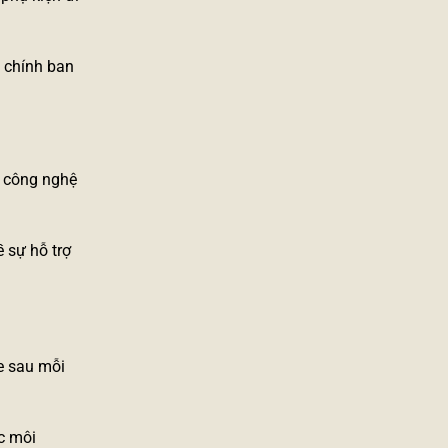
i chính ban
o công nghệ
 sự hỗ trợ
re sau mỗi
c môi