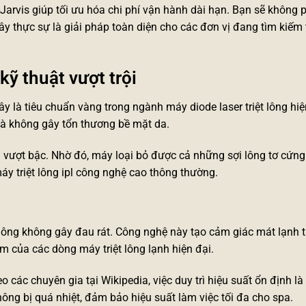
Jarvis giúp tối ưu hóa chi phí vận hành dài hạn. Bạn sẽ không p
Đây thực sự là giải pháp toàn diện cho các đơn vị đang tìm kiếm
kỹ thuật vượt trội
y là tiêu chuẩn vàng trong ngành
máy diode laser triệt lông
hiệ
à không gây tổn thương bề mặt da.
 vượt bậc. Nhờ đó, máy loại bỏ được cả những sợi lông tơ cứng
áy triệt lông ipl công nghệ cao
thông thường.
 lông không gây đau rát. Công nghệ này tạo cảm giác mát lạnh tứ
iểm của các dòng
máy triệt lông lạnh
hiện đại.
o các chuyên gia tại Wikipedia, việc duy trì hiệu suất ổn định là
hông bị quá nhiệt, đảm bảo hiệu suất làm việc tối đa cho spa.