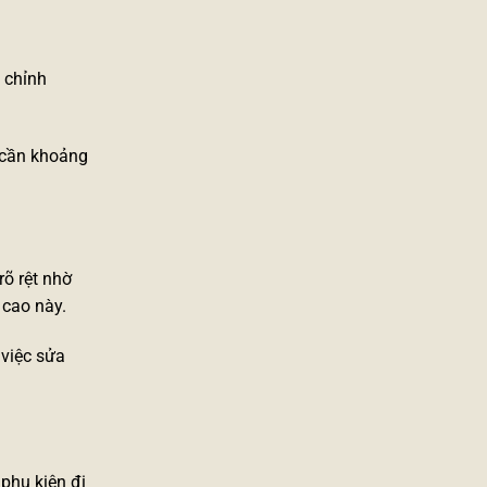
 chỉnh
ỉ cần khoảng
rõ rệt nhờ
 cao
này.
 việc
sửa
phụ kiện đi