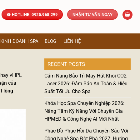
☎️ HOTLINE: 0925.968.299
NHẬN TƯ VẤN NGAY
KINH DOANH SPA
BLOG
LIÊN HỆ
RECENT POSTS
hay vì IPL
Cẩm Nang Bảo Trì Máy Hút Khói CO2
huận của
Laser 2026: Đảm Bảo An Toàn & Hiệu
t lông
Suất Tối Ưu Cho Spa
Khóa Học Spa Chuyên Nghiệp 2026:
Nâng Tầm Kỹ Năng Với Chuyên Gia
HPMED & Công Nghệ AI Mới Nhất
Phác Đồ Phục Hồi Da Chuyên Sâu Với
Công Nghệ Spa Đột Phá 2027: Hướng