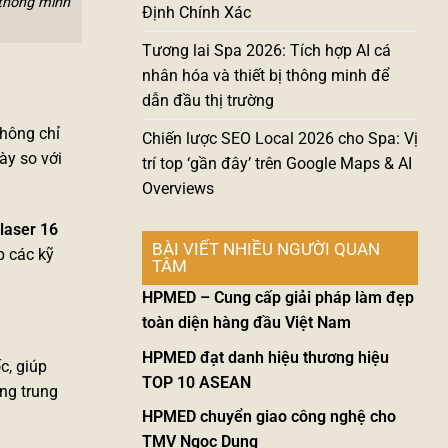
 thông minh
Định Chính Xác
Tương lai Spa 2026: Tích hợp AI cá
nhân hóa và thiết bị thông minh để
dẫn đầu thị trường
không chỉ
Chiến lược SEO Local 2026 cho Spa: Vị
ày so với
trí top ‘gần đây’ trên Google Maps & AI
Overviews
 laser 16
BÀI VIẾT NHIỀU NGƯỜI QUAN
p các kỹ
TÂM
HPMED – Cung cấp giải pháp làm đẹp
toàn diện hàng đầu Việt Nam
HPMED đạt danh hiệu thương hiệu
c, giúp
TOP 10 ASEAN
ng trung
HPMED chuyển giao công nghệ cho
TMV Ngọc Dung