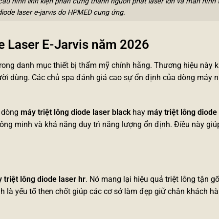
 cấu hình linh kiện phần cứng thanh nguồn phát laser lớn và màn hình
diode laser
e-jarvis do HPMED cung ứng.
de Laser E-Jarvis năm 2026
 trong danh mục
thiết bị thẩm mỹ chính hãng
. Thương hiệu này 
ười dùng. Các chủ spa đánh giá cao sự ổn định của dòng máy n
c dòng
máy triệt lông diode laser black
hay
máy triệt lông diode
hông minh và khả năng duy trì năng lượng ổn định. Điều này giú
 triệt lông diode laser hr
. Nó mang lại hiệu quả triệt lông tận gố
h là yếu tố then chốt giúp các cơ sở làm đẹp giữ chân khách hà