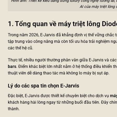
Hình ảnh: Thiết kế kiểu dáng đứng luxury công nghệ tương lai,
AI của
máy triệt lông 
1. Tổng quan về máy triệt lông Dio
Trong năm 2026, E-Jarvis đã khẳng định vị thế vững chắc
tập trung vào công năng mà còn tối ưu hóa trải nghiệm ng
các thế hệ cũ.
Thực tế, nhiều người thường phân vân giữa E-Jarvis và cá
bars
. Điểm khác biệt lớn nhất nằm ở hệ thống điều khiển t
thuật viên dễ dàng thao tác mà không lo máy bị sụt áp.
Lý do các spa tin chọn E-Jarvis
Đặc biệt, E-Jarvis được thiết kế chuyên biệt cho dịch vụ
máy
khách hàng hài lòng ngay từ những buổi đầu tiên. Đây chín
thành.