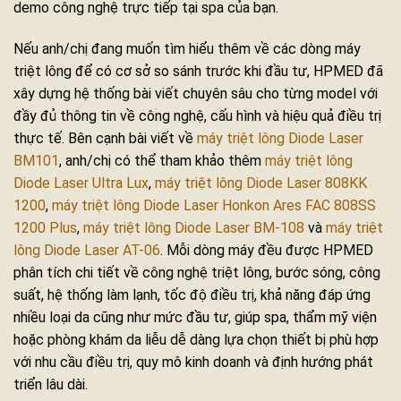
demo công nghệ trực tiếp tại spa của bạn.
Nếu anh/chị đang muốn tìm hiểu thêm về các dòng máy
triệt lông để có cơ sở so sánh trước khi đầu tư, HPMED đã
xây dựng hệ thống bài viết chuyên sâu cho từng model với
đầy đủ thông tin về công nghệ, cấu hình và hiệu quả điều trị
thực tế. Bên cạnh bài viết về
máy triệt lông Diode Laser
BM101
, anh/chị có thể tham khảo thêm
máy triệt lông
Diode Laser Ultra Lux
,
máy triệt lông Diode Laser 808KK
1200
,
máy triệt lông Diode Laser Honkon Ares FAC 808SS
1200 Plus
,
máy triệt lông Diode Laser BM-108
và
máy triệt
lông Diode Laser AT-06
. Mỗi dòng máy đều được HPMED
phân tích chi tiết về công nghệ triệt lông, bước sóng, công
suất, hệ thống làm lạnh, tốc độ điều trị, khả năng đáp ứng
nhiều loại da cũng như mức đầu tư, giúp spa, thẩm mỹ viện
hoặc phòng khám da liễu dễ dàng lựa chọn thiết bị phù hợp
với nhu cầu điều trị, quy mô kinh doanh và định hướng phát
triển lâu dài.