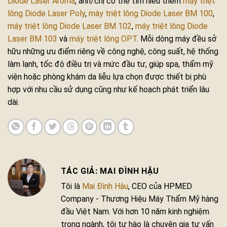
Diode Laser Aroma
, anh/chị có thể tìm hiểu thêm
máy triệt
lông Diode Laser Poly
,
máy triệt lông Diode Laser BM 100
,
máy triệt lông Diode Laser BM 102
,
máy triệt lông Diode
Laser BM 103
và
máy triệt lông OPT
. Mỗi dòng máy đều sở
hữu những ưu điểm riêng về công nghệ, công suất, hệ thống
làm lạnh, tốc độ điều trị và mức đầu tư, giúp spa, thẩm mỹ
viện hoặc phòng khám da liễu lựa chọn được thiết bị phù
hợp với nhu cầu sử dụng cũng như kế hoạch phát triển lâu
dài.
MAI ĐÌNH HẬU
Tôi là
Mai Đình Hậu
, CEO của HPMED
Company - Thương Hiệu Máy Thẩm Mỹ hàng
đầu Việt Nam. Với hơn 10 năm kinh nghiệm
trong ngành, tôi tự hào là chuyên gia tư vấn