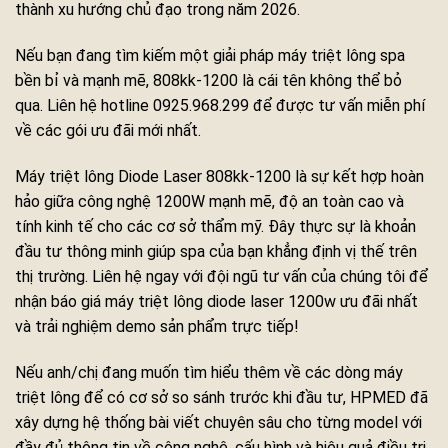
thành xu hướng chủ đạo trong năm 2026.
Nếu bạn đang tìm kiếm một giải pháp máy triệt lông spa
bền bỉ và mạnh mẽ, 808kk-1200 là cái tên không thể bỏ
qua. Liên hệ hotline 0925.968.299 để được tư vấn miễn phí
về các gói ưu đãi mới nhất.
Máy triệt lông Diode Laser 808kk-1200 là sự kết hợp hoàn
hảo giữa công nghệ 1200W mạnh mẽ, độ an toàn cao và
tính kinh tế cho các cơ sở thẩm mỹ. Đây thực sự là khoản
đầu tư thông minh giúp spa của bạn khẳng định vị thế trên
thị trường. Liên hệ ngay với đội ngũ tư vấn của chúng tôi để
nhận báo giá máy triệt lông diode laser 1200w ưu đãi nhất
và trải nghiệm demo sản phẩm trực tiếp!
Nếu anh/chị đang muốn tìm hiểu thêm về các dòng máy
triệt lông để có cơ sở so sánh trước khi đầu tư, HPMED đã
xây dựng hệ thống bài viết chuyên sâu cho từng model với
đầy đủ thông tin về công nghệ, cấu hình và hiệu quả điều trị