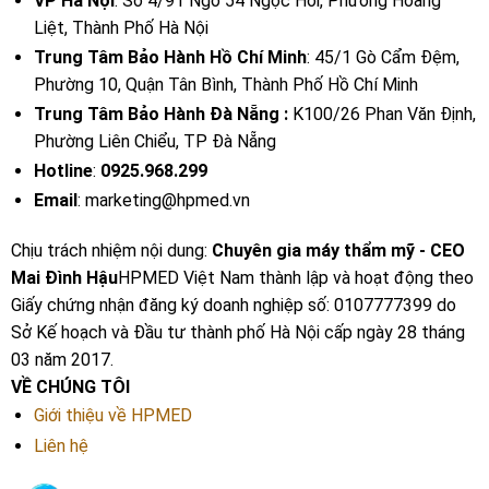
VP Hà Nội
: Số 4/91 Ngõ 54 Ngọc Hồi, Phường Hoàng
Liệt, Thành Phố Hà Nội
Trung Tâm Bảo Hành Hồ Chí Minh
: 45/1 Gò Cẩm Đệm,
Phường 10, Quận Tân Bình, Thành Phố Hồ Chí Minh
Trung Tâm Bảo Hành Đà Nẵng :
K100/26 Phan Văn Định,
Phường Liên Chiểu, TP Đà Nẵng
Hotline
:
0925.968.299
Email
: marketing@hpmed.vn
Chịu trách nhiệm nội dung:
Chuyên gia máy thẩm mỹ - CEO
Mai Đình Hậu
HPMED Việt Nam thành lập và hoạt động theo
Giấy chứng nhận đăng ký doanh nghiệp số: 0107777399 do
Sở Kế hoạch và Đầu tư thành phố Hà Nội cấp ngày 28 tháng
03 năm 2017.
VỀ CHÚNG TÔI
Giới thiệu về HPMED
Liên hệ