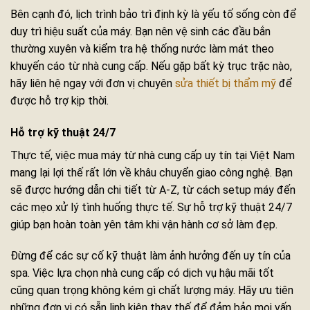
Bên cạnh đó, lịch trình bảo trì định kỳ là yếu tố sống còn để
duy trì hiệu suất của máy. Bạn nên vệ sinh các đầu bắn
thường xuyên và kiểm tra hệ thống nước làm mát theo
khuyến cáo từ nhà cung cấp. Nếu gặp bất kỳ trục trặc nào,
hãy liên hệ ngay với đơn vị chuyên
sửa thiết bị thẩm mỹ
để
được hỗ trợ kịp thời.
Hỗ trợ kỹ thuật 24/7
Thực tế, việc mua máy từ nhà cung cấp uy tín tại Việt Nam
mang lại lợi thế rất lớn về khâu chuyển giao công nghệ. Bạn
sẽ được hướng dẫn chi tiết từ A-Z, từ cách setup máy đến
các mẹo xử lý tình huống thực tế. Sự hỗ trợ kỹ thuật 24/7
giúp bạn hoàn toàn yên tâm khi vận hành cơ sở làm đẹp.
Đừng để các sự cố kỹ thuật làm ảnh hưởng đến uy tín của
spa. Việc lựa chọn nhà cung cấp có dịch vụ hậu mãi tốt
cũng quan trọng không kém gì chất lượng máy. Hãy ưu tiên
những đơn vị có sẵn linh kiện thay thế để đảm bảo mọi vấn