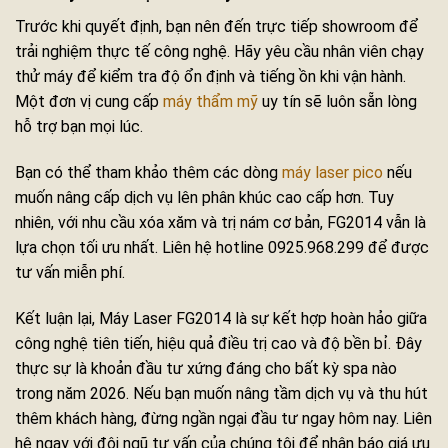
Trước khi quyết định, bạn nên đến trực tiếp showroom để
trải nghiệm thực tế công nghệ. Hãy yêu cầu nhân viên chạy
thử máy để kiểm tra độ ổn định và tiếng ồn khi vận hành.
Một đơn vị cung cấp
máy thẩm mỹ
uy tín sẽ luôn sẵn lòng
hỗ trợ bạn mọi lúc.
Bạn có thể tham khảo thêm các dòng
máy laser pico
nếu
muốn nâng cấp dịch vụ lên phân khúc cao cấp hơn. Tuy
nhiên, với nhu cầu xóa xăm và trị nám cơ bản, FG2014 vẫn là
lựa chọn tối ưu nhất. Liên hệ hotline 0925.968.299 để được
tư vấn miễn phí.
Kết luận lại, Máy Laser FG2014 là sự kết hợp hoàn hảo giữa
công nghệ tiên tiến, hiệu quả điều trị cao và độ bền bỉ. Đây
thực sự là khoản đầu tư xứng đáng cho bất kỳ spa nào
trong năm 2026. Nếu bạn muốn nâng tầm dịch vụ và thu hút
thêm khách hàng, đừng ngần ngại đầu tư ngay hôm nay. Liên
hệ ngay với đội ngũ tư vấn của chúng tôi để nhận báo giá ưu