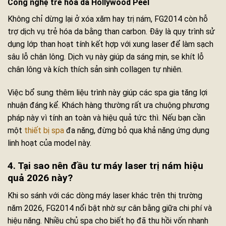
Công nghệ trẻ hóa da Hollywood Peel
Không chỉ dừng lại ở xóa xăm hay trị nám, FG2014 còn hỗ
trợ dịch vụ trẻ hóa da bằng than carbon. Đây là quy trình sử
dụng lớp than hoạt tính kết hợp với xung laser để làm sạch
sâu lỗ chân lông. Dịch vụ này giúp da sáng mịn, se khít lỗ
chân lông và kích thích sản sinh collagen tự nhiên.
Việc bổ sung thêm liệu trình này giúp các spa gia tăng lợi
nhuận đáng kể. Khách hàng thường rất ưa chuộng phương
pháp này vì tính an toàn và hiệu quả tức thì. Nếu bạn cần
một
thiết bị spa
đa năng, đừng bỏ qua khả năng ứng dụng
linh hoạt của model này.
4. Tại sao nên đầu tư máy laser trị nám hiệu
quả 2026 này?
Khi so sánh với các dòng máy laser khác trên thị trường
năm 2026, FG2014 nổi bật nhờ sự cân bằng giữa chi phí và
hiệu năng. Nhiều chủ spa cho biết họ đã thu hồi vốn nhanh