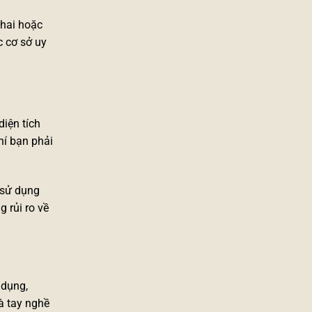
thai hoặc
c cơ sở uy
iện tích
hí bạn phải
 sử dụng
 rủi ro về
 dụng,
à tay nghề