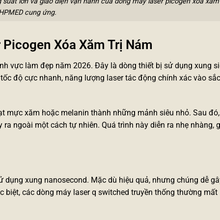
g suất lớn và giao diện vận hành của dòng máy laser picogen xóa xăm
HPMED cung ứng.
r Picogen Xóa Xăm Trị Nám
ĩnh vực làm đẹp năm 2026. Đây là dòng thiết bị sử dụng xung s
 tốc độ cực nhanh, năng lượng laser tác động chính xác vào sắ
hạt mực xăm hoặc melanin thành những mảnh siêu nhỏ. Sau đó,
 ra ngoài một cách tự nhiên. Quá trình này diễn ra nhẹ nhàng, 
 dụng xung nanosecond. Mặc dù hiệu quả, nhưng chúng dễ gây
c biệt, các dòng
máy laser q switched
truyền thống thường mất 