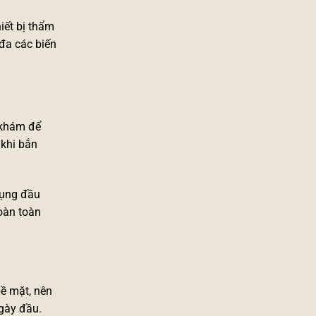
hiết bị thẩm
đa các biến
 khám để
 khi bắn
dụng đầu
oàn toàn
bề mặt, nên
ngày đầu.