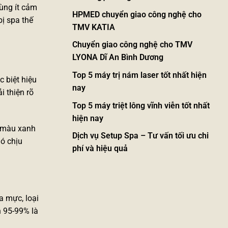
dùng ít cảm
HPMED chuyển giao công nghệ cho
bị spa
thế
TMV KATIA
Chuyển giao công nghệ cho TMV
LYONA Dĩ An Bình Dương
Top 5 máy trị nám laser tốt nhất hiện
 biệt hiệu
nay
i thiện rõ
Top 5 máy triệt lông vĩnh viễn tốt nhất
hiện nay
m màu xanh
Dịch vụ Setup Spa – Tư vấn tối ưu chi
hó chịu
phí và hiệu quả
a mực, loại
 95-99% là