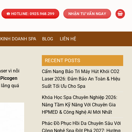
☎️ HOTLINE: 0925.968.299
NHẬN TƯ VẤN NGAY
KINH DOANH SPA
BLOG
LIÊN HỆ
RECENT POSTS
ser vì nỗi
Cẩm Nang Bảo Trì Máy Hút Khói CO2
 Picogen
Laser 2026: Đảm Bảo An Toàn & Hiệu
 lắng quá
Suất Tối Ưu Cho Spa
Khóa Học Spa Chuyên Nghiệp 2026:
Nâng Tầm Kỹ Năng Với Chuyên Gia
HPMED & Công Nghệ AI Mới Nhất
Phác Đồ Phục Hồi Da Chuyên Sâu Với
Công Nghệ Spa Đột Phá 2027: Hướng