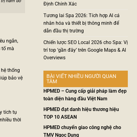
 trị nám do
Định Chính Xác
Tương lai Spa 2026: Tích hợp AI cá
nhân hóa và thiết bị thông minh để
dẫn đầu thị trường
iêu ngắn,
Chiến lược SEO Local 2026 cho Spa: Vị
c tố mà
trí top ‘gần đây’ trên Google Maps & AI
Overviews
 hệ thống
BÀI VIẾT NHIỀU NGƯỜI QUAN
giúp bảo vệ
TÂM
HPMED – Cung cấp giải pháp làm đẹp
toàn diện hàng đầu Việt Nam
HPMED đạt danh hiệu thương hiệu
 tích tụ
TOP 10 ASEAN
nhiều thời
HPMED chuyển giao công nghệ cho
TMV Ngọc Dung