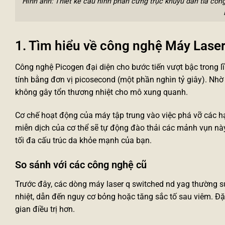
Hình ảnh: Thiết kế cấu hình phần cứng trục khuỷu dẫn tia côn
1. Tìm hiểu về công nghệ Máy Lase
Công nghệ Picogen đại diện cho bước tiến vượt bậc trong l
tính bằng đơn vị picosecond (một phần nghìn tỷ giây). Nhờ
không gây tổn thương nhiệt cho mô xung quanh.
Cơ chế hoạt động của máy tập trung vào việc phá vỡ các 
miễn dịch của cơ thể sẽ tự động đào thải các mảnh vụn này
tối đa cấu trúc da khỏe mạnh của bạn.
So sánh với các công nghệ cũ
Trước đây, các dòng
máy laser q switched nd yag
thường sử
nhiệt, dẫn đến nguy cơ bỏng hoặc tăng sắc tố sau viêm. Đặ
gian điều trị hơn.