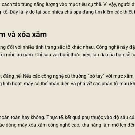
 cách tập trung năng lượng vào mục tiêu cụ thể. Vì vậy, người 
 kể. Đây là lý do tại sao nhiều chủ spa đang tìm kiếm các
thiết 
nám và xóa xăm
g đối với nhiều tình trạng sắc tố khác nhau. Công nghệ này đặc
mồi lâu năm. Chỉ sau vài buổi thực hiện, làn da của bạn sẽ cả
t đáng nể. Nếu các công nghệ cũ thường “bó tay” với mực xă
óng linh hoạt, máy có thể nhận diện và phá vỡ các phân tử màu k
hoàn toàn hay không. Thực tế, kết quả phụ thuộc vào độ sâu củ
 các dòng
máy xóa xăm
công nghệ cao, khả năng làm mờ lên đến