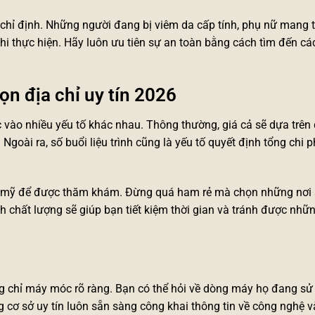
chỉ định. Những người đang bị viêm da cấp tính, phụ nữ mang 
khi thực hiện. Hãy luôn ưu tiên sự an toàn bằng cách tìm đến cá
họn địa chỉ uy tín 2026
ào nhiều yếu tố khác nhau. Thông thường, giá cả sẽ dựa trên d
goài ra, số buổi liệu trình cũng là yếu tố quyết định tổng chi p
hẩm mỹ để được thăm khám. Đừng quá ham rẻ mà chọn những nơi
 chất lượng sẽ giúp bạn tiết kiệm thời gian và tránh được những
ứng chỉ máy móc rõ ràng. Bạn có thể hỏi về dòng máy họ đang sử
g cơ sở uy tín luôn sẵn sàng công khai thông tin về công nghệ v