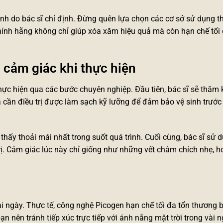
rình do bác sĩ chỉ định. Đừng quên lựa chọn các cơ sở sử dụng
t
nh hãng không chỉ giúp xóa xăm hiệu quả mà còn hạn chế tối 
à cảm giác khi thực hiện
ực hiện qua các bước chuyên nghiệp. Đầu tiên, bác sĩ sẽ thăm
a cần điều trị được làm sạch kỹ lưỡng để đảm bảo vệ sinh trước
thấy thoải mái nhất trong suốt quá trình. Cuối cùng, bác sĩ sử 
ị. Cảm giác lúc này chỉ giống như những vết châm chích nhẹ, h
i ngày. Thực tế, công nghệ Picogen hạn chế tối đa tổn thương 
n nên tránh tiếp xúc trực tiếp với ánh nắng mặt trời trong vài 