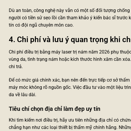
Dù an toàn, công nghệ này vẫn có một số đối tượng chống 
người có tiền sử sẹo lồi cần tham khảo ý kiến bác sĩ trước 
tín có đội ngũ chuyên môn cao.
4. Chi phí và lưu ý quan trọng khi c
Chi phí điều trị bằng
máy laser trị nám
năm 2026 phụ thuộc v
vùng da, tình trạng nám hoặc kích thước hình xăm cần xóa. N
chi trả.
Để có mức giá chính xác, bạn nên đến trực tiếp cơ sở t
máy móc không rõ nguồn gốc. Việc đầu tư vào một liệu trình
da về lâu dài.
Tiêu chí chọn địa chỉ làm đẹp uy tín
Khi tìm kiếm nơi điều trị, hãy ưu tiên những địa chỉ có ch
chẳng hạn như các loại
thiết bị thẩm mỹ chính hãng
. Nhữn