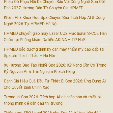
Phác Đồ Phục Hồi Da Chuyên Sâu Với Công Nghệ Spa Đột
Phá 2027: Hướng Dẫn Từ Chuyên Gia HPMED
Khám Phá Khóa Học Spa Chuyên Sâu Tích Hợp AI & Công
Nghệ 2026 Tại HPMED Hà Nội
HPMED chuyển giao máy Laser CO2 Fractional S-CO2 Hàn
Quốc tại Phòng khám Da liễu AKINA – TP. Huế
HPMED bảo dưỡng định kỳ dàn máy thẩm mỹ cao cấp tại
Spa chị Thanh Thảo – Hà Nội
Xu Hướng Đào Tạo Nghề Spa 2026: Kỹ Năng Cần Có Trong
Kỷ Nguyên AI & Trải Nghiệm Khách Hàng
Đánh Giá Hiệu Quả Đầu Tư Thiết Bị Spa 2026: Ứng Dụng AI
Cho Quyết Định Chính Xác
Tương lai Spa 2026: Tích hợp AI cá nhân hóa và thiết bị
thông minh để dẫn đầu thị trường
Chiến lược SEO Local 2026 cho Spa: Vị trí top ‘gần đây’