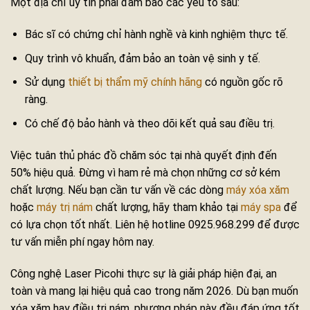
Một địa chỉ uy tín phải đảm bảo các yếu tố sau:
Bác sĩ có chứng chỉ hành nghề và kinh nghiệm thực tế.
Quy trình vô khuẩn, đảm bảo an toàn vệ sinh y tế.
Sử dụng
thiết bị thẩm mỹ chính hãng
có nguồn gốc rõ
ràng.
Có chế độ bảo hành và theo dõi kết quả sau điều trị.
Việc tuân thủ phác đồ chăm sóc tại nhà quyết định đến
50% hiệu quả. Đừng vì ham rẻ mà chọn những cơ sở kém
chất lượng. Nếu bạn cần tư vấn về các dòng
máy xóa xăm
hoặc
máy trị nám
chất lượng, hãy tham khảo tại
máy spa
để
có lựa chọn tốt nhất. Liên hệ hotline 0925.968.299 để được
tư vấn miễn phí ngay hôm nay.
Công nghệ Laser Picohi thực sự là giải pháp hiện đại, an
toàn và mang lại hiệu quả cao trong năm 2026. Dù bạn muốn
xóa xăm hay điều trị nám, phương pháp này đều đáp ứng tốt