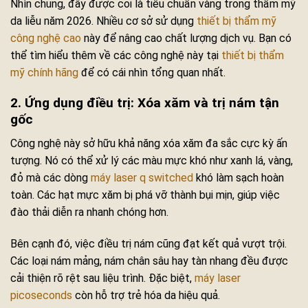
Nhìn chung, đây được coi là tiêu chuẩn vàng trong thẩm mỹ
da liễu năm 2026. Nhiều cơ sở sử dụng
thiết bị thẩm mỹ
công nghệ cao
này để nâng cao chất lượng dịch vụ. Bạn có
thể tìm hiểu thêm về các công nghệ này tại
thiết bị thẩm
mỹ chính hãng
để có cái nhìn tổng quan nhất.
2. Ứng dụng điều trị: Xóa xăm và trị nám tận
gốc
Công nghệ này sở hữu khả năng xóa xăm đa sắc cực kỳ ấn
tượng. Nó có thể xử lý các màu mực khó như xanh lá, vàng,
đỏ mà các dòng
máy laser q switched
khó làm sạch hoàn
toàn. Các hạt mực xăm bị phá vỡ thành bụi mịn, giúp việc
đào thải diễn ra nhanh chóng hơn.
Bên cạnh đó, việc điều trị nám cũng đạt kết quả vượt trội.
Các loại nám mảng, nám chân sâu hay tàn nhang đều được
cải thiện rõ rệt sau liệu trình. Đặc biệt,
máy laser
picoseconds
còn hỗ trợ trẻ hóa da hiệu quả.