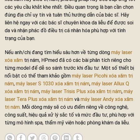
các yêu cầu khắt khe nhất. Điều quan trọng là bạn cần chọn
đúng địa chỉ uy tín và tuân thủ hướng dẫn của bác sĩ. Hãy
liên hệ ngay với các bác sĩ chuyên khoa da liễu để được soi
da và nhận phác đồ điều trị cá nhân hóa phù hợp với tình
trạng của bạn.
Nếu anh/chị đang tìm hiểu sâu hơn về từng dòng
máy laser
xóa xăm
trị nám, HPmed đã có các bài phân tích riêng cho
từng model để dễ so sánh trước khi đầu tư. Một số thiết bị
nổi bật có thể tham khảo gồm
máy laser Picohi xóa xăm trị
nám
,
máy laser S 1030 xóa xăm trị nám
,
máy laser Allux Q
xóa xăm trị nám
,
máy laser Trisis Plus xóa xăm trị nám
,
máy
laser Tera Plus xóa xăm trị nám
và
máy laser Andy xóa xăm
trị nám
. Mỗi dòng máy sẽ có ưu điểm riêng về công nghệ,
công suất, hiệu quả xử lý sắc tố và mức đầu tư, phù hợp với
từng mô hình spa, thẩm mỹ viện hoặc phòng khám da liễu.