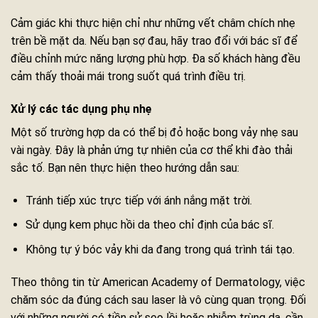
Cảm giác khi thực hiện chỉ như những vết châm chích nhẹ
trên bề mặt da. Nếu bạn sợ đau, hãy trao đổi với bác sĩ để
điều chỉnh mức năng lượng phù hợp. Đa số khách hàng đều
cảm thấy thoải mái trong suốt quá trình điều trị.
Xử lý các tác dụng phụ nhẹ
Một số trường hợp da có thể bị đỏ hoặc bong vảy nhẹ sau
vài ngày. Đây là phản ứng tự nhiên của cơ thể khi đào thải
sắc tố. Bạn nên thực hiện theo hướng dẫn sau:
Tránh tiếp xúc trực tiếp với ánh nắng mặt trời.
Sử dụng kem phục hồi da theo chỉ định của bác sĩ.
Không tự ý bóc vảy khi da đang trong quá trình tái tạo.
Theo thông tin từ American Academy of Dermatology, việc
chăm sóc da đúng cách sau laser là vô cùng quan trọng. Đối
với những người có tiền sử sẹo lồi hoặc nhiễm trùng da, cần