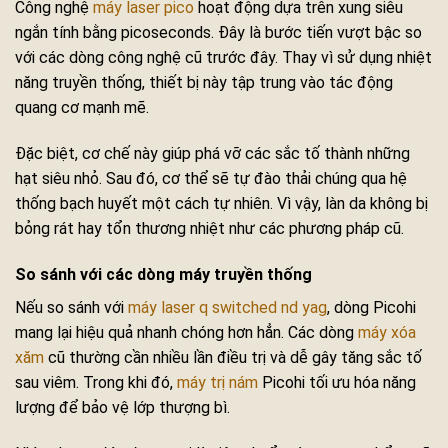
Công nghệ
máy laser pico
hoạt động dựa trên xung siêu
ngắn tính bằng picoseconds. Đây là bước tiến vượt bậc so
với các dòng công nghệ cũ trước đây. Thay vì sử dụng nhiệt
năng truyền thống, thiết bị này tập trung vào tác động
quang cơ mạnh mẽ.
Đặc biệt, cơ chế này giúp phá vỡ các sắc tố thành những
hạt siêu nhỏ. Sau đó, cơ thể sẽ tự đào thải chúng qua hệ
thống bạch huyết một cách tự nhiên. Vì vậy, làn da không bị
bỏng rát hay tổn thương nhiệt như các phương pháp cũ.
So sánh với các dòng máy truyền thống
Nếu so sánh với
máy laser q switched nd yag
, dòng Picohi
mang lại hiệu quả nhanh chóng hơn hẳn. Các dòng
máy xóa
xăm
cũ thường cần nhiều lần điều trị và dễ gây tăng sắc tố
sau viêm. Trong khi đó,
máy trị nám
Picohi tối ưu hóa năng
lượng để bảo vệ lớp thượng bì.