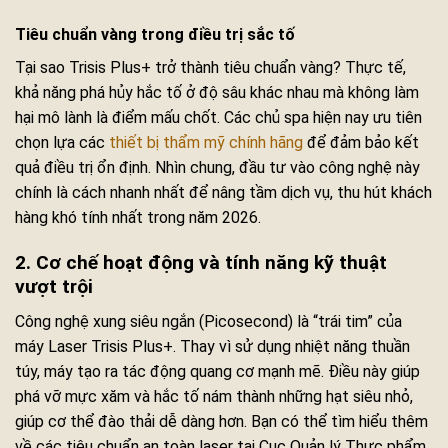
Tiêu chuẩn vàng trong điều trị sắc tố
Tại sao Trisis Plus+ trở thành tiêu chuẩn vàng? Thực tế,
khả năng phá hủy hắc tố ở độ sâu khác nhau mà không làm
hại mô lành là điểm mấu chốt. Các chủ spa hiện nay ưu tiên
chọn lựa các
thiết bị thẩm mỹ chính hãng
để đảm bảo kết
quả điều trị ổn định. Nhìn chung, đầu tư vào công nghệ này
chính là cách nhanh nhất để nâng tầm dịch vụ, thu hút khách
hàng khó tính nhất trong năm 2026.
2. Cơ chế hoạt động và tính năng kỹ thuật
vượt trội
Công nghệ xung siêu ngắn (Picosecond) là “trái tim” của
máy Laser Trisis Plus+. Thay vì sử dụng nhiệt năng thuần
túy, máy tạo ra tác động quang cơ mạnh mẽ. Điều này giúp
phá vỡ mực xăm và hắc tố nám thành những hạt siêu nhỏ,
giúp cơ thể đào thải dễ dàng hơn. Bạn có thể tìm hiểu thêm
về các tiêu chuẩn an toàn laser tại Cục Quản lý Thực phẩm