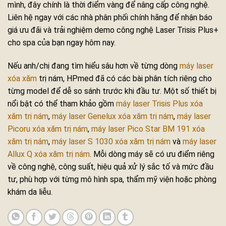
mình, đây chính là thời điểm vàng để nâng cấp công nghệ.
Liên hệ ngay với các nhà phân phối chính hãng để nhận báo
giá ưu đãi và trải nghiệm demo công nghệ Laser Trisis Plus+
cho spa của bạn ngay hôm nay.
Nếu anh/chị đang tìm hiểu sâu hơn về từng dòng
máy laser
xóa xăm
trị nám, HPmed đã có các bài phân tích riêng cho
từng model để dễ so sánh trước khi đầu tư. Một số thiết bị
nổi bật có thể tham khảo gồm
máy laser Trisis Plus xóa
xăm trị nám
,
máy laser Genelux xóa xăm trị nám
,
máy laser
Picoru xóa xăm trị nám
,
máy laser Pico Star BM 191 xóa
xăm trị nám
,
máy laser S 1030 xóa xăm trị nám
và
máy laser
Allux Q xóa xăm trị nám
. Mỗi dòng máy sẽ có ưu điểm riêng
về công nghệ, công suất, hiệu quả xử lý sắc tố và mức đầu
tư, phù hợp với từng mô hình spa, thẩm mỹ viện hoặc phòng
khám da liễu.