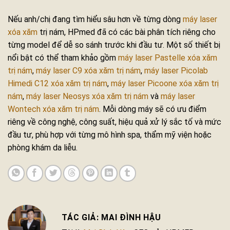
Nếu anh/chị đang tìm hiểu sâu hơn về từng dòng
máy laser
xóa xăm
trị nám, HPmed đã có các bài phân tích riêng cho
từng model để dễ so sánh trước khi đầu tư. Một số thiết bị
nổi bật có thể tham khảo gồm
máy laser Pastelle xóa xăm
trị nám
,
máy laser C9 xóa xăm trị nám
,
máy laser Picolab
Himedi C12 xóa xăm trị nám
,
máy laser Picoone xóa xăm trị
nám
,
máy laser Neosys xóa xăm trị nám
và
máy laser
Wontech xóa xăm trị nám
. Mỗi dòng máy sẽ có ưu điểm
riêng về công nghệ, công suất, hiệu quả xử lý sắc tố và mức
đầu tư, phù hợp với từng mô hình spa, thẩm mỹ viện hoặc
phòng khám da liễu.
MAI ĐÌNH HẬU