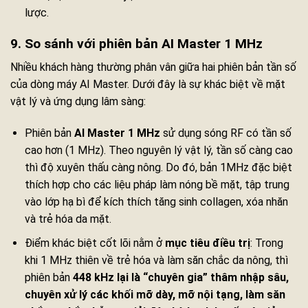
lược.
9. So sánh với phiên bản AI Master 1 MHz
Nhiều khách hàng thường phân vân giữa hai phiên bản tần số
của dòng máy AI Master. Dưới đây là sự khác biệt về mặt
vật lý và ứng dụng lâm sàng:
Phiên bản
AI Master 1 MHz
sử dụng sóng RF có tần số
cao hơn (1 MHz). Theo nguyên lý vật lý, tần số càng cao
thì độ xuyên thấu càng nông. Do đó, bản 1MHz đặc biệt
thích hợp cho các liệu pháp làm nóng bề mặt, tập trung
vào lớp hạ bì để kích thích tăng sinh collagen, xóa nhăn
và trẻ hóa da mặt.
Điểm khác biệt cốt lõi nằm ở
mục tiêu điều trị
: Trong
khi 1 MHz thiên về trẻ hóa và làm săn chắc da nông, thì
phiên bản
448 kHz lại là “chuyên gia” thâm nhập sâu,
chuyên xử lý các khối mỡ dày, mỡ nội tạng, làm săn