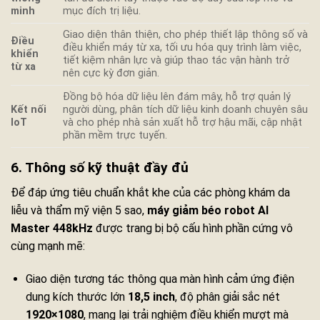
minh
mục đích trị liệu.
Giao diện thân thiện, cho phép thiết lập thông số và
Điều
điều khiển máy từ xa, tối ưu hóa quy trình làm việc,
khiển
tiết kiệm nhân lực và giúp thao tác vận hành trở
từ xa
nên cực kỳ đơn giản.
Đồng bộ hóa dữ liệu lên đám mây, hỗ trợ quản lý
Kết nối
người dùng, phân tích dữ liệu kinh doanh chuyên sâu
IoT
và cho phép nhà sản xuất hỗ trợ hậu mãi, cập nhật
phần mềm trực tuyến.
6. Thông số kỹ thuật đầy đủ
Để đáp ứng tiêu chuẩn khắt khe của các phòng khám da
liễu và thẩm mỹ viện 5 sao,
máy giảm béo robot AI
Master 448kHz
được trang bị bộ cấu hình phần cứng vô
cùng mạnh mẽ:
Giao diện tương tác thông qua màn hình cảm ứng điện
dung kích thước lớn
18,5 inch
, độ phân giải sắc nét
1920×1080
, mang lại trải nghiệm điều khiển mượt mà