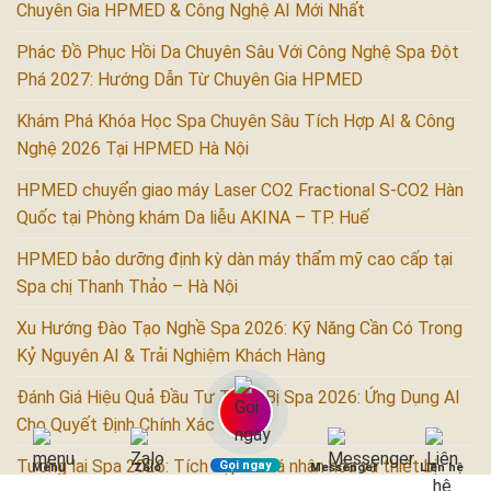
Chuyên Gia HPMED & Công Nghệ AI Mới Nhất
Phác Đồ Phục Hồi Da Chuyên Sâu Với Công Nghệ Spa Đột
Phá 2027: Hướng Dẫn Từ Chuyên Gia HPMED
Khám Phá Khóa Học Spa Chuyên Sâu Tích Hợp AI & Công
Nghệ 2026 Tại HPMED Hà Nội
HPMED chuyển giao máy Laser CO2 Fractional S-CO2 Hàn
Quốc tại Phòng khám Da liễu AKINA – TP. Huế
HPMED bảo dưỡng định kỳ dàn máy thẩm mỹ cao cấp tại
Spa chị Thanh Thảo – Hà Nội
Xu Hướng Đào Tạo Nghề Spa 2026: Kỹ Năng Cần Có Trong
Kỷ Nguyên AI & Trải Nghiệm Khách Hàng
Đánh Giá Hiệu Quả Đầu Tư Thiết Bị Spa 2026: Ứng Dụng AI
Cho Quyết Định Chính Xác
Tương lai Spa 2026: Tích hợp AI cá nhân hóa và thiết bị
Gọi ngay
Menu
Zalo
Messenger
Liên hệ