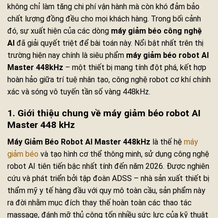
không chỉ làm tăng chi phí vận hành mà còn khó đảm bảo
chất lượng đồng đều cho mọi khách hàng. Trong bối cảnh
đó, sự xuất hiện của các dòng
máy giảm béo công nghệ
AI
đã giải quyết triệt để bài toán này. Nổi bật nhất trên thị
trường hiện nay chính là siêu phẩm
máy giảm béo robot AI
Master 448kHz
– một thiết bị mang tính đột phá, kết hợp
hoàn hảo giữa trí tuệ nhân tạo, công nghệ robot cơ khí chính
xác và sóng vô tuyến tần số vàng 448kHz.
1. Giới thiệu chung về máy giảm béo robot AI
Master 448 kHz
Máy Giảm Béo Robot AI Master 448kHz
là thế hệ
máy
giảm béo
và tạo hình cơ thể thông minh, sử dụng công nghệ
robot AI tiên tiến bậc nhất tính đến năm 2026. Được nghiên
cứu và phát triển bởi tập đoàn ADSS – nhà sản xuất thiết bị
thẩm mỹ y tế hàng đầu với quy mô toàn cầu, sản phẩm này
ra đời nhằm mục đích thay thế hoàn toàn các thao tác
massage, đánh mỡ thủ công tốn nhiều sức lực của kỹ thuật