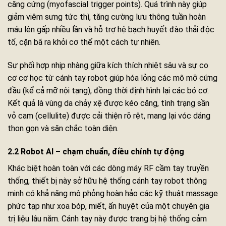
căng cứng (myofascial trigger points). Quá trình này giúp
giảm viêm sưng tức thì, tăng cường lưu thông tuần hoàn
máu lên gấp nhiều lần và hỗ trợ hệ bạch huyết đào thải độc
tố, cặn bã ra khỏi cơ thể một cách tự nhiên.
Sự phối hợp nhịp nhàng giữa kích thích nhiệt sâu và sự co
cơ cơ học từ cánh tay robot giúp hóa lỏng các mô mỡ cứng
đầu (kể cả mỡ nội tạng), đồng thời định hình lại các bó cơ.
Kết quả là vùng da chảy xệ được kéo căng, tình trạng sần
vỏ cam (cellulite) được cải thiện rõ rệt, mang lại vóc dáng
thon gọn và săn chắc toàn diện.
2.2 Robot AI – chạm chuẩn, điều chỉnh tự động
Khác biệt hoàn toàn với các dòng máy RF cầm tay truyền
thống, thiết bị này sở hữu hệ thống cánh tay robot thông
minh có khả năng mô phỏng hoàn hảo các kỹ thuật massage
phức tạp như xoa bóp, miết, ấn huyệt của một chuyên gia
trị liệu lâu năm. Cánh tay này được trang bị hệ thống cảm