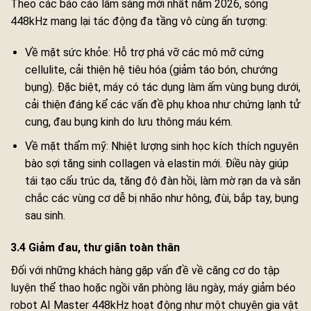
Theo các báo cáo lâm sàng mới nhất năm 2026, sóng
448kHz mang lại tác động đa tầng vô cùng ấn tượng:
Về mặt sức khỏe: Hỗ trợ phá vỡ các mô mỡ cứng
cellulite, cải thiện hệ tiêu hóa (giảm táo bón, chướng
bụng). Đặc biệt, máy có tác dụng làm ấm vùng bụng dưới,
cải thiện đáng kể các vấn đề phụ khoa như chứng lạnh tử
cung, đau bụng kinh do lưu thông máu kém.
Về mặt thẩm mỹ: Nhiệt lượng sinh học kích thích nguyên
bào sợi tăng sinh collagen và elastin mới. Điều này giúp
tái tạo cấu trúc da, tăng độ đàn hồi, làm mờ rạn da và săn
chắc các vùng cơ dễ bị nhão như hông, đùi, bắp tay, bụng
sau sinh.
3.4 Giảm đau, thư giãn toàn thân
Đối với những khách hàng gặp vấn đề về căng cơ do tập
luyện thể thao hoặc ngồi văn phòng lâu ngày, máy giảm béo
robot AI Master 448kHz hoạt động như một chuyên gia vật