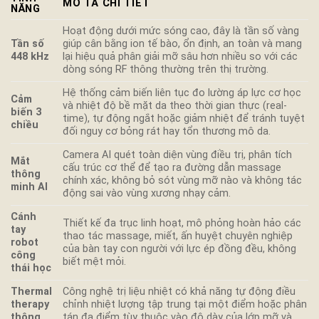
MÔ TẢ CHI TIẾT
NĂNG
Hoạt động dưới mức sóng cao, đây là tần số vàng
Tần số
giúp cân bằng ion tế bào, ổn định, an toàn và mang
448 kHz
lại hiệu quả phân giải mỡ sâu hơn nhiều so với các
dòng sóng RF thông thường trên thị trường.
Hệ thống cảm biến liên tục đo lường áp lực cơ học
Cảm
và nhiệt độ bề mặt da theo thời gian thực (real-
biến 3
time), tự động ngắt hoặc giảm nhiệt để tránh tuyệt
chiều
đối nguy cơ bỏng rát hay tổn thương mô da.
Camera AI quét toàn diện vùng điều trị, phân tích
Mắt
cấu trúc cơ thể để tạo ra đường dẫn massage
thông
chính xác, không bỏ sót vùng mỡ nào và không tác
minh AI
động sai vào vùng xương nhạy cảm.
Cánh
Thiết kế đa trục linh hoạt, mô phỏng hoàn hảo các
tay
thao tác massage, miết, ấn huyệt chuyên nghiệp
robot
của bàn tay con người với lực ép đồng đều, không
công
biết mệt mỏi.
thái học
Thermal
Công nghệ trị liệu nhiệt có khả năng tự động điều
therapy
chỉnh nhiệt lượng tập trung tại một điểm hoặc phân
thông
tán đa điểm tùy thuộc vào độ dày của lớp mỡ và