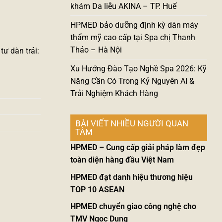
khám Da liễu AKINA – TP. Huế
HPMED bảo dưỡng định kỳ dàn máy
thẩm mỹ cao cấp tại Spa chị Thanh
Thảo – Hà Nội
ư dàn trải:
Xu Hướng Đào Tạo Nghề Spa 2026: Kỹ
Năng Cần Có Trong Kỷ Nguyên AI &
Trải Nghiệm Khách Hàng
BÀI VIẾT NHIỀU NGƯỜI QUAN
TÂM
HPMED – Cung cấp giải pháp làm đẹp
toàn diện hàng đầu Việt Nam
HPMED đạt danh hiệu thương hiệu
TOP 10 ASEAN
HPMED chuyển giao công nghệ cho
TMV Ngọc Dung