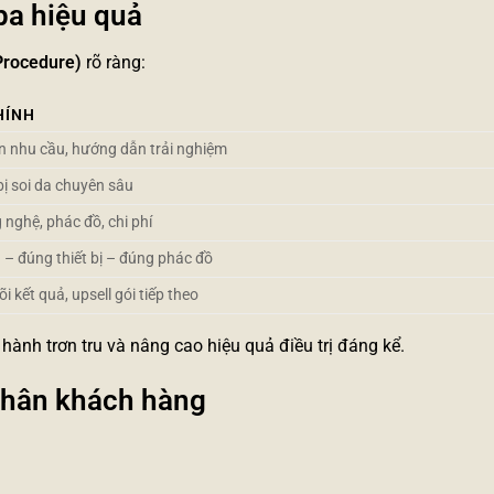
pa hiệu quả
Procedure)
rõ ràng:
HÍNH
ận nhu cầu, hướng dẫn trải nghiệm
bị soi da chuyên sâu
g nghệ, phác đồ, chi phí
 – đúng thiết bị – đúng phác đồ
i kết quả, upsell gói tiếp theo
hành trơn tru và nâng cao hiệu quả điều trị đáng kể.
 chân khách hàng