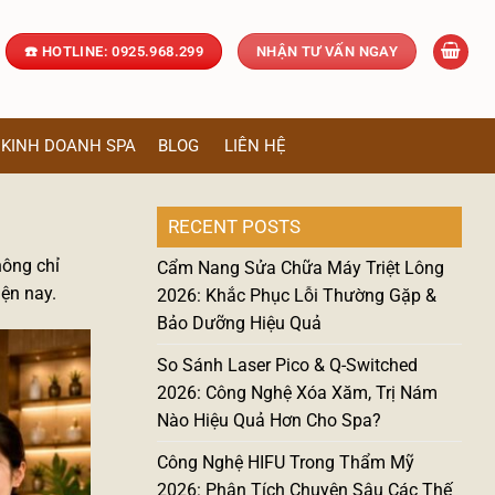
☎️ HOTLINE: 0925.968.299
NHẬN TƯ VẤN NGAY
KINH DOANH SPA
BLOG
LIÊN HỆ
RECENT POSTS
hông chỉ
Cẩm Nang Sửa Chữa Máy Triệt Lông
ện nay.
2026: Khắc Phục Lỗi Thường Gặp &
Bảo Dưỡng Hiệu Quả
So Sánh Laser Pico & Q-Switched
2026: Công Nghệ Xóa Xăm, Trị Nám
Nào Hiệu Quả Hơn Cho Spa?
Công Nghệ HIFU Trong Thẩm Mỹ
2026: Phân Tích Chuyên Sâu Các Thế