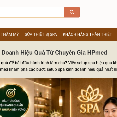
Ị THẨM MỸ
SỬA THIẾT BỊ SPA
KHÁCH HÀNG THÂN THIẾT
h Doanh Hiệu Quả Từ Chuyên Gia HPmed
u quả
để bắt đầu hành trình làm chủ? Việc setup spa hiệu quả k
Pmed khám phá các bước setup spa kinh doanh hiệu quả nhất hi