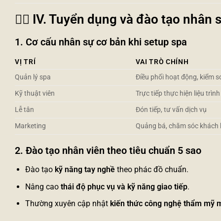
👩‍⚕️
IV. Tuyển dụng và đào tạo nhân 
1. Cơ cấu nhân sự cơ bản khi setup spa
VỊ TRÍ
VAI TRÒ CHÍNH
Quản lý spa
Điều phối hoạt động, kiểm 
Kỹ thuật viên
Trực tiếp thực hiện liệu trình
Lễ tân
Đón tiếp, tư vấn dịch vụ
Marketing
Quảng bá, chăm sóc khách
2. Đào tạo nhân viên theo tiêu chuẩn 5 sao
Đào tạo
kỹ năng tay nghề
theo phác đồ chuẩn.
Nâng cao
thái độ phục vụ và kỹ năng giao tiếp
.
Thường xuyên cập nhật
kiến thức công nghệ thẩm mỹ 