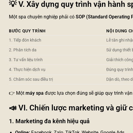
💡
V. Xây dựng quy trình vận hành s
Một spa chuyên nghiệp phải có
SOP (Standard Operating 
BƯỚC QUY TRÌNH
NỘI DUNG C
1. Tiếp đón khách
Lễ tân ghi nh
2. Phân tích da
Sử dụng thiết 
3. Tư vấn liệu trình
Giải thích côn
4. Thực hiện dịch vụ
Đúng quy trình
5. Chăm sóc sau điều trị
Dặn dò, theo dõ
👉 Một
máy spa
được lựa chọn đúng sẽ giúp quy trình vận 
📣
VI. Chiến lược marketing và giữ
1. Marketing đa kênh hiệu quả
Online:
Facebook, Zalo, TikTok, Website, Google Ads.