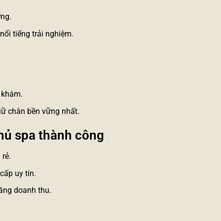
ơng.
ổi tiếng trải nghiệm.
.
i khám.
 giữ chân bền vững nhất.
chủ spa thành công
 rẻ.
cấp uy tín.
tăng doanh thu.