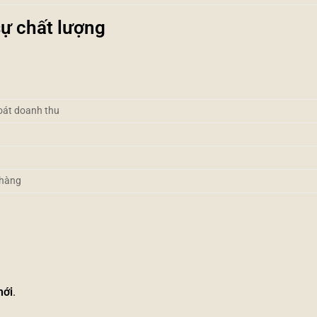
sự chất lượng
soát doanh thu
 hàng
mới
.