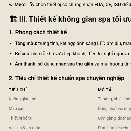
💡
Mẹo:
Hãy chọn thiết bị có chứng nhận
FDA, CE, ISO
để đ
🏗️
III. Thiết kế không gian spa tối 
1. Phong cách thiết kế
Tông màu:
trung tính, kết hợp ánh sáng LED ấm dịu, ma
Bố cục:
chia rõ khu vực tiếp khách, điều trị, nghỉ ngơi và 
Âm thanh:
sử dụng
nhạc spa thư giãn
và mùi hương tinh
2. Tiêu chí thiết kế chuẩn spa chuyên nghiệp
TIÊU CHÍ
MÔ TẢ
Không gian mở
Thoáng, nhiều ánh
Màu sắc
Đồng nhất với nhậ
Thiết bị bố trí
Gọn gàng, dễ thao
Vệ sinh & an toàn
Đảm bảo tiêu chuẩ