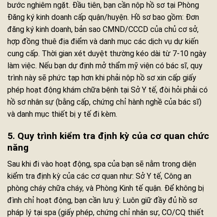
bước nghiêm ngặt. Đầu tiên, bạn cần nộp hồ sơ tại Phòng
Đăng ký kinh doanh cấp quận/huyện. Hồ sơ bao gồm: Đơn
đăng ký kinh doanh, bản sao CMND/CCCD của chủ cơ sở,
hợp đồng thuê địa điểm và danh mục các dịch vụ dự kiến
cung cấp. Thời gian xét duyệt thường kéo dài từ 7-10 ngày
làm việc. Nếu bạn dự định mở thẩm mỹ viện có bác sĩ, quy
trình này sẽ phức tạp hơn khi phải nộp hồ sơ xin cấp giấy
phép hoạt động khám chữa bệnh tại Sở Y tế, đòi hỏi phải có
hồ sơ nhân sự (bằng cấp, chứng chỉ hành nghề của bác sĩ)
và danh mục thiết bị y tế đi kèm.
5. Quy trình kiểm tra định kỳ của cơ quan chức
năng
Sau khi đi vào hoạt động, spa của bạn sẽ nằm trong diện
kiểm tra định kỳ của các cơ quan như: Sở Y tế, Công an
phòng cháy chữa cháy, và Phòng Kinh tế quận. Để không bị
đình chỉ hoạt động, bạn cần lưu ý: Luôn giữ đầy đủ hồ sơ
pháp lý tại spa (giấy phép, chứng chỉ nhân sự, CO/CQ thiết