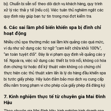
bị). Chuẩn bị sẵn sổ theo dõi dịch vụ khách hàng, quy trình
xử lý rác thải y tế (nếu có). Việc tuân thủ nghiêm ngặt các
quy định này giúp bạn tự tin trong mọi đợt kiểm tra.
6. Các sai lầm phổ biến khiến spa bị đình chỉ
hoạt động
Nhiều chủ spa thường mắc sai lầm khi quảng cáo quá mức,
ví dụ như sử dụng các từ ngữ “cam kết chữa khỏi 100%”,
“an toàn tuyệt đối”. Đây là vi phạm quy định về quảng cáo y
tế. Ngoài ra, việc sử dụng các thiết bị trôi nổi, không có hóa
đơn chứng từ hoặc để kỹ thuật viên không có chứng chỉ
thực hiện các thủ thuật xâm lấn là lý do hàng đầu khiến spa
bị tước giấy phép. Hãy luôn đảm bảo mọi dịch vụ cung cấp
đều nằm trong phạm vi cho phép của giấy phép đã đăng ký.
7. Kinh nghiệm thực tế từ chuyên gia Mai Đình
Hậu
Theo chuyên gia Mai Đình Hậu, kinh nghiệm kinh doanh spa