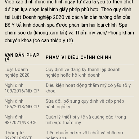
Việc xác định đúng mô hình ngay từ đầu là yếu tố then chốt
để bạn lựa chọn loại hình giấy phép phù hợp. Theo quy định
tại Luật Doanh nghiệp 2020 và các văn bản hướng dẫn của
Bộ Y tế, kinh doanh spa được phân làm hai loại chính: Spa
chăm sóc da (không xâm lấn) và Thẩm mỹ viện/Phòng khám
chuyên khoa (có can thiệp y tế).
VĂN BẢN PHÁP
PHẠM VI ĐIỀU CHỈNH CHÍNH
LÝ
Luật Doanh
Quy định về đăng ký thành lập doanh
nghiệp 2020
nghiệp hoặc hộ kinh doanh
Nghị định
Điều kiện hoạt động thẩm mỹ có yếu tố y
109/2016/NĐ-CP
khoa
Nghị định
Sửa đổi, bổ sung quy định về cấp phép
155/2018/NĐ-CP
hành nghề y
Nghị định
Quản lý thiết bị y tế và quảng cáo trong
98/2021/NĐ-CP
lĩnh vực thẩm mỹ
Thông tư
Tiêu chuẩn cơ sở vật chất và nhân sự
32/2016/BYT
ngành spa