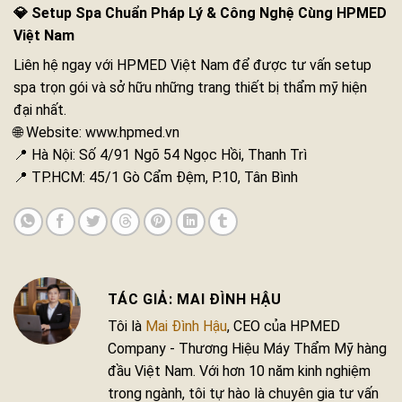
💎 Setup Spa Chuẩn Pháp Lý & Công Nghệ Cùng HPMED
Việt Nam
Liên hệ ngay với HPMED Việt Nam để được tư vấn setup
spa trọn gói và sở hữu những trang thiết bị thẩm mỹ hiện
đại nhất.
🌐 Website: www.hpmed.vn
📍 Hà Nội: Số 4/91 Ngõ 54 Ngọc Hồi, Thanh Trì
📍 TP.HCM: 45/1 Gò Cẩm Đệm, P.10, Tân Bình
MAI ĐÌNH HẬU
Tôi là
Mai Đình Hậu
, CEO của HPMED
Company - Thương Hiệu Máy Thẩm Mỹ hàng
đầu Việt Nam. Với hơn 10 năm kinh nghiệm
trong ngành, tôi tự hào là chuyên gia tư vấn