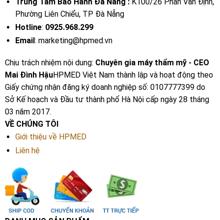
Trung Tâm Bảo Hành Đà Nẵng :
K100/26 Phan Văn Định,
Phường Liên Chiểu, TP Đà Nẵng
Hotline
:
0925.968.299
Email
: marketing@hpmed.vn
Chịu trách nhiệm nội dung:
Chuyên gia máy thẩm mỹ - CEO
Mai Đình Hậu
HPMED Việt Nam thành lập và hoạt động theo
Giấy chứng nhận đăng ký doanh nghiệp số: 0107777399 do
Sở Kế hoạch và Đầu tư thành phố Hà Nội cấp ngày 28 tháng
03 năm 2017.
VỀ CHÚNG TÔI
Giới thiệu về HPMED
Liên hệ