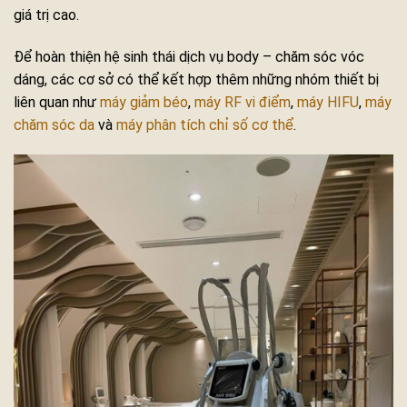
giá trị cao.
Để hoàn thiện hệ sinh thái dịch vụ body – chăm sóc vóc
dáng, các cơ sở có thể kết hợp thêm những nhóm thiết bị
liên quan như
máy giảm béo
,
máy RF vi điểm
,
máy HIFU
,
máy
chăm sóc da
và
máy phân tích chỉ số cơ thể
.