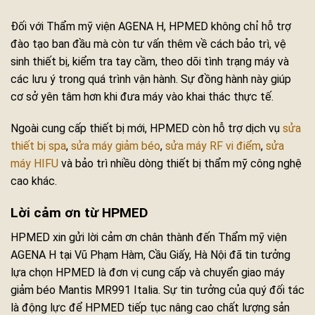
Đối với Thẩm mỹ viện AGENA H, HPMED không chỉ hỗ trợ
đào tạo ban đầu mà còn tư vấn thêm về cách bảo trì, vệ
sinh thiết bị, kiểm tra tay cầm, theo dõi tình trạng máy và
các lưu ý trong quá trình vận hành. Sự đồng hành này giúp
cơ sở yên tâm hơn khi đưa máy vào khai thác thực tế.
Ngoài cung cấp thiết bị mới, HPMED còn hỗ trợ dịch vụ
sửa
thiết bị spa
,
sửa máy giảm béo
,
sửa máy RF vi điểm
,
sửa
máy HIFU
và bảo trì nhiều dòng thiết bị thẩm mỹ công nghệ
cao khác.
Lời cảm ơn từ HPMED
HPMED xin gửi lời cảm ơn chân thành đến Thẩm mỹ viện
AGENA H tại Vũ Phạm Hàm, Cầu Giấy, Hà Nội đã tin tưởng
lựa chọn HPMED là đơn vị cung cấp và chuyển giao máy
giảm béo Mantis MR991 Italia. Sự tin tưởng của quý đối tác
là động lực để HPMED tiếp tục nâng cao chất lượng sản