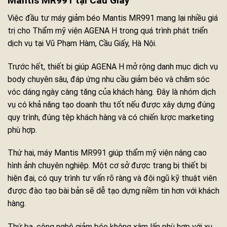
Mantis MR991 tại Cầu Giấy
Việc đầu tư máy giảm béo Mantis MR991 mang lại nhiều giá
trị cho Thẩm mỹ viện AGENA H trong quá trình phát triển
dịch vụ tại Vũ Phạm Hàm, Cầu Giấy, Hà Nội.
Trước hết, thiết bị giúp AGENA H mở rộng danh mục dịch vụ
body chuyên sâu, đáp ứng nhu cầu giảm béo và chăm sóc
vóc dáng ngày càng tăng của khách hàng. Đây là nhóm dịch
vụ có khả năng tạo doanh thu tốt nếu được xây dựng đúng
quy trình, đúng tệp khách hàng và có chiến lược marketing
phù hợp.
Thứ hai, máy Mantis MR991 giúp thẩm mỹ viện nâng cao
hình ảnh chuyên nghiệp. Một cơ sở được trang bị thiết bị
hiện đại, có quy trình tư vấn rõ ràng và đội ngũ kỹ thuật viên
được đào tạo bài bản sẽ dễ tạo dựng niềm tin hơn với khách
hàng.
Thứ ba, công nghệ giảm béo không xâm lấn phù hợp với xu