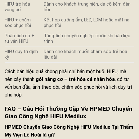
HIFU trẻ hóa
Dành cho khách trung niên, da cổ kém đàn
vùng cổ
hồi
HIFU + chăm
Kết hợp dưỡng ẩm, LED, LDM hoặc mặt nạ
sóc phục hồi
phục hồi
Phân tích da +
Tăng tính chuyên nghiệp trước khi bán liệu
tư vấn HIFU
trình
HIFU duy trì định
Dành cho khách muốn chăm sóc trẻ hóa
kỳ
lâu dài
Cách bán hiệu quả không phải chỉ bán một buổi HIFU, mà
nên xây thành
gói nâng cơ – trẻ hóa cá nhân hóa
, có tư
vấn ban đầu, ảnh theo dõi, chăm sóc phục hồi và lịch duy trì
phù hợp.
FAQ – Câu Hỏi Thường Gặp Về HPMED Chuyển
Giao Công Nghệ HIFU Medilux
HPMED Chuyển Giao Công Nghệ HIFU Medilux Tại Thẩm
Mỹ Viện Lê Hoài là gì?