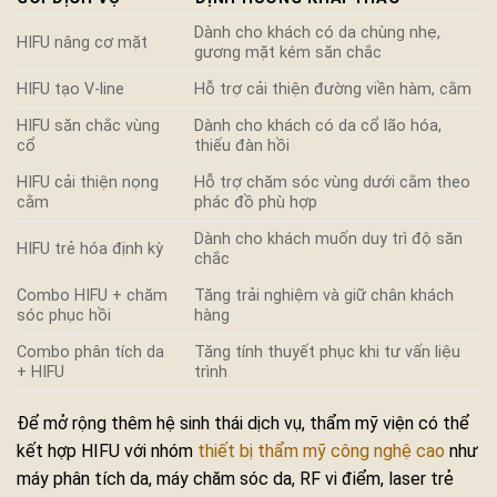
Dành cho khách có da chùng nhẹ,
HIFU nâng cơ mặt
gương mặt kém săn chắc
HIFU tạo V-line
Hỗ trợ cải thiện đường viền hàm, cằm
HIFU săn chắc vùng
Dành cho khách có da cổ lão hóa,
cổ
thiếu đàn hồi
HIFU cải thiện nọng
Hỗ trợ chăm sóc vùng dưới cằm theo
cằm
phác đồ phù hợp
Dành cho khách muốn duy trì độ săn
HIFU trẻ hóa định kỳ
chắc
Combo HIFU + chăm
Tăng trải nghiệm và giữ chân khách
sóc phục hồi
hàng
Combo phân tích da
Tăng tính thuyết phục khi tư vấn liệu
+ HIFU
trình
Để mở rộng thêm hệ sinh thái dịch vụ, thẩm mỹ viện có thể
kết hợp HIFU với nhóm
thiết bị thẩm mỹ công nghệ cao
như
máy phân tích da, máy chăm sóc da, RF vi điểm, laser trẻ