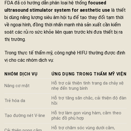
FDA đã có hướng dẫn phân loại hệ thống
focused
ultrasound stimulator system for aesthetic use
là thiết
bị dùng năng lượng siêu âm hội tụ để tạo thay đổi tạm thời
về ngoại hình, đồng thời nhấn mạnh nhà sản xuất cần kiểm
soát các rủi ro sức khỏe liên quan trước khi đưa thiết bị ra
thị trường.
Trong thực tế thẩm mỹ, công nghệ HIFU thường được định
vị cho các nhóm dịch vụ:
NHÓM DỊCH VỤ
ỨNG DỤNG TRONG THẨM MỸ VIỆN
Hỗ trợ cải thiện tình trạng da chảy xệ
Nâng cơ mặt
nhẹ đến trung bình
Hỗ trợ tăng săn chắc, cải thiện độ đàn
Trẻ hóa da
hồi
Hỗ trợ làm gọn vùng hàm, cằm theo
Tạo đường nét V-line
phác đồ phù hợp
Hỗ trợ chăm sóc vùng dưới cằm,
Cải thiện nọng cằm