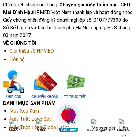
Chịu trách nhiệm nội dung:
Chuyên gia máy thẩm mỹ - CEO
Mai Đình Hậu
HPMED Việt Nam thành lập và hoạt động theo
Giấy chứng nhận đăng ký doanh nghiệp số: 0107777399 do
Sở Kế hoạch và Đầu tư thành phố Hà Nội cấp ngày 28 tháng
03 năm 2017.
VỀ CHÚNG TÔI
Giới thiệu về HPMED
Liên hệ
DANH MỤC SẢN PHẨM
Máy Xóa Xăm
Máy Triệt Lông Spa
Máy Triệt Lông Diode Laser
Gọi ngay
Menu
Zalo
Messenger
Liên hệ
Máy Trị Nám