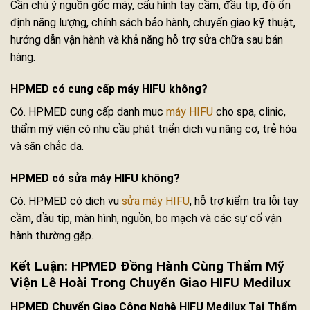
Cần chú ý nguồn gốc máy, cấu hình tay cầm, đầu tip, độ ổn
định năng lượng, chính sách bảo hành, chuyển giao kỹ thuật,
hướng dẫn vận hành và khả năng hỗ trợ sửa chữa sau bán
hàng.
HPMED có cung cấp máy HIFU không?
Có. HPMED cung cấp danh mục
máy HIFU
cho spa, clinic,
thẩm mỹ viện có nhu cầu phát triển dịch vụ nâng cơ, trẻ hóa
và săn chắc da.
HPMED có sửa máy HIFU không?
Có. HPMED có dịch vụ
sửa máy HIFU
, hỗ trợ kiểm tra lỗi tay
cầm, đầu tip, màn hình, nguồn, bo mạch và các sự cố vận
hành thường gặp.
Kết Luận: HPMED Đồng Hành Cùng Thẩm Mỹ
Viện Lê Hoài Trong Chuyển Giao HIFU Medilux
HPMED Chuyển Giao Công Nghệ HIFU Medilux Tại Thẩm