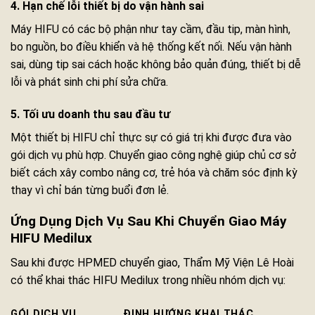
4. Hạn chế lỗi thiết bị do vận hành sai
Máy HIFU có các bộ phận như tay cầm, đầu tip, màn hình,
bo nguồn, bo điều khiển và hệ thống kết nối. Nếu vận hành
sai, dùng tip sai cách hoặc không bảo quản đúng, thiết bị dễ
lỗi và phát sinh chi phí sửa chữa.
5. Tối ưu doanh thu sau đầu tư
Một thiết bị HIFU chỉ thực sự có giá trị khi được đưa vào
gói dịch vụ phù hợp. Chuyển giao công nghệ giúp chủ cơ sở
biết cách xây combo nâng cơ, trẻ hóa và chăm sóc định kỳ
thay vì chỉ bán từng buổi đơn lẻ.
Ứng Dụng Dịch Vụ Sau Khi Chuyển Giao Máy
HIFU Medilux
Sau khi được HPMED chuyển giao, Thẩm Mỹ Viện Lê Hoài
có thể khai thác HIFU Medilux trong nhiều nhóm dịch vụ:
GÓI DỊCH VỤ
ĐỊNH HƯỚNG KHAI THÁC