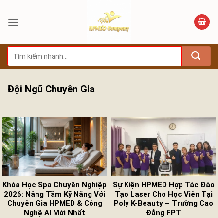
Bỏ
qua
nội
dung
Tìm
kiếm:
Đội Ngũ Chuyên Gia
Khóa Học Spa Chuyên Nghiệp
Sự Kiện HPMED Hợp Tác Đào
2026: Nâng Tầm Kỹ Năng Với
Tạo Laser Cho Học Viên Tại
Chuyên Gia HPMED & Công
Poly K-Beauty – Trường Cao
Nghệ AI Mới Nhất
Đẳng FPT