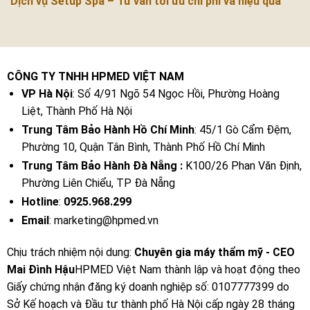
Dịch vụ Setup Spa – Tư vấn tối ưu chi phí và hiệu quả
CÔNG TY TNHH HPMED VIỆT NAM
VP Hà Nội
: Số 4/91 Ngõ 54 Ngọc Hồi, Phường Hoàng
Liệt, Thành Phố Hà Nội
Trung Tâm Bảo Hành Hồ Chí Minh
: 45/1 Gò Cẩm Đệm,
Phường 10, Quận Tân Bình, Thành Phố Hồ Chí Minh
Trung Tâm Bảo Hành Đà Nẵng :
K100/26 Phan Văn Định,
Phường Liên Chiểu, TP Đà Nẵng
Hotline
:
0925.968.299
Email
: marketing@hpmed.vn
Chịu trách nhiệm nội dung:
Chuyên gia máy thẩm mỹ - CEO
Mai Đình Hậu
HPMED Việt Nam thành lập và hoạt động theo
Giấy chứng nhận đăng ký doanh nghiệp số: 0107777399 do
Sở Kế hoạch và Đầu tư thành phố Hà Nội cấp ngày 28 tháng