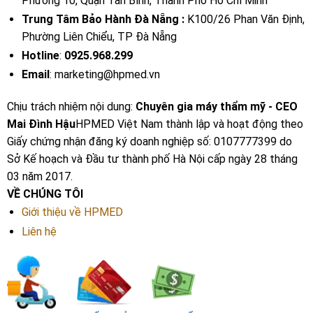
Phường 10, Quận Tân Bình, Thành Phố Hồ Chí Minh
Trung Tâm Bảo Hành Đà Nẵng :
K100/26 Phan Văn Định,
Phường Liên Chiểu, TP Đà Nẵng
Hotline
:
0925.968.299
Email
: marketing@hpmed.vn
Chịu trách nhiệm nội dung:
Chuyên gia máy thẩm mỹ - CEO
Mai Đình Hậu
HPMED Việt Nam thành lập và hoạt động theo
Giấy chứng nhận đăng ký doanh nghiệp số: 0107777399 do
Sở Kế hoạch và Đầu tư thành phố Hà Nội cấp ngày 28 tháng
03 năm 2017.
VỀ CHÚNG TÔI
Giới thiệu về HPMED
Liên hệ