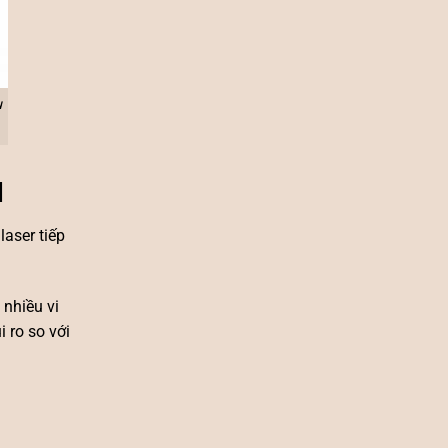
u
l
laser tiếp
 nhiều vi
 ro so với