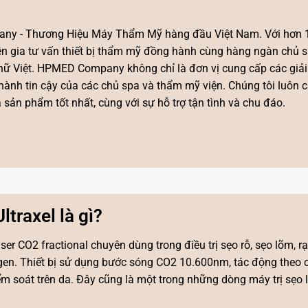
ny - Thương Hiệu Máy Thẩm Mỹ hàng đầu Việt Nam. Với hơn
yên gia tư vấn thiết bị thẩm mỹ đồng hành cùng hàng ngàn chủ 
ụ nữ Việt. HPMED Company không chỉ là đơn vị cung cấp các giả
hành tin cậy của các chủ spa và thẩm mỹ viện. Chúng tôi luôn 
ản phẩm tốt nhất, cùng với sự hỗ trợ tận tình và chu đáo.
traxel là gì?
aser CO2 fractional chuyên dùng trong điều trị sẹo rỗ, sẹo lõm, rạ
llagen. Thiết bị sử dụng bước sóng CO2 10.600nm, tác động theo c
iểm soát trên da. Đây cũng là một trong những dòng
máy trị sẹo
l