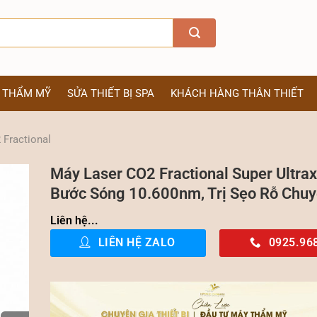
Ị THẨM MỸ
SỬA THIẾT BỊ SPA
KHÁCH HÀNG THÂN THIẾT
 Fractional
Máy Laser CO2 Fractional Super Ultrax
Bước Sóng 10.600nm, Trị Sẹo Rỗ Chu
Liên hệ...
LIÊN HỆ ZALO
0925.96