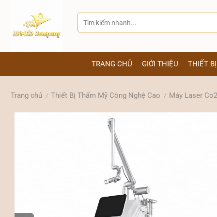
Bỏ
qua
Tìm
kiếm:
nội
dung
TRANG CHỦ
GIỚI THIỆU
THIẾT B
Trang chủ
Thiết Bị Thẩm Mỹ Công Nghệ Cao
Máy Laser Co2
/
/