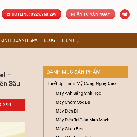
☎️ HOTLINE: 0925.968.299
NHẬN TƯ VẤN NGAY
KINH DOANH SPA
BLOG
LIÊN HỆ
DANH MỤC SẢN PHẨM
el –
yên Sâu
Thiết Bị Thẩm Mỹ Công Nghệ Cao
Máy Ánh Sáng Sinh Học
Máy Chăm Sóc Da
8.299
Máy Điện Di
Máy Điều Trị Giãn Mao Mạch
Máy Giảm Béo