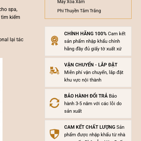
Máy Xóa Xăm
cho spa,
Phi Thuyền Tắm Trắng
g tìm kiếm
CHÍNH HÃNG 100%
Cam kết
onal
lại tác
sản phẩm nhập khẩu chính
hãng đầy đủ giấy tờ xuất xứ
VẬN CHUYỂN - LẮP ĐẶT
Miễn phí vận chuyển, lắp đặt
khu vực nội thành
BẢO HÀNH ĐỔI TRẢ
Bảo
hành 3-5 năm với các lỗi do
sản xuất
CAM KẾT CHẤT LƯỢNG
Sản
phẩm được nhập khẩu từ nhà