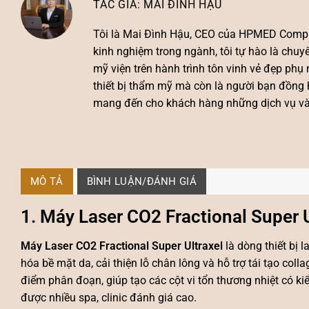
MAI ĐÌNH HẬU
Tôi là
Mai Đình Hậu
, CEO của HPMED Compa
kinh nghiệm trong ngành, tôi tự hào là chu
mỹ viện trên hành trình tôn vinh vẻ đẹp ph
thiết bị thẩm mỹ mà còn là người bạn đồng 
mang đến cho khách hàng những dịch vụ và s
MÔ TẢ
BÌNH LUẬN/ĐÁNH GIÁ
1. Máy Laser CO2 Fractional Super Ul
Máy Laser CO2 Fractional Super Ultraxel
là dòng thiết bị l
hóa bề mặt da, cải thiện lỗ chân lông và hỗ trợ tái tạo co
điểm phân đoạn, giúp tạo các cột vi tổn thương nhiệt có k
được nhiều spa, clinic đánh giá cao.