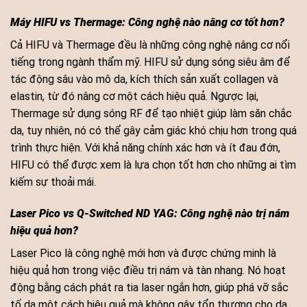
Máy HIFU vs Thermage: Công nghệ nào nâng cơ tốt hơn?
Cả HIFU và Thermage đều là những công nghệ nâng cơ nổi
tiếng trong ngành thẩm mỹ. HIFU sử dụng sóng siêu âm để
tác động sâu vào mô da, kích thích sản xuất collagen và
elastin, từ đó nâng cơ một cách hiệu quả. Ngược lại,
Thermage sử dụng sóng RF để tạo nhiệt giúp làm săn chắc
da, tuy nhiên, nó có thể gây cảm giác khó chịu hơn trong quá
trình thực hiện. Với khả năng chính xác hơn và ít đau đớn,
HIFU có thể được xem là lựa chọn tốt hơn cho những ai tìm
kiếm sự thoải mái.
Laser Pico vs Q-Switched ND YAG: Công nghệ nào trị nám
hiệu quả hơn?
Laser Pico là công nghệ mới hơn và được chứng minh là
hiệu quả hơn trong việc điều trị nám và tàn nhang. Nó hoạt
động bằng cách phát ra tia laser ngắn hơn, giúp phá vỡ sắc
tố da một cách hiệu quả mà không gây tổn thương cho da.