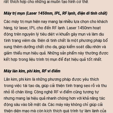
rất thích hợp cho những ai muốn tạo hình cơ thể.
Máy trị mụn (Laser 1450nm, IPL, RF lạnh, điện di tinh chất)
Các máy trị mụn hiện nay mang lại nhiều lựa chọn cho khách
hàng, từ laser, IPL cho đến RF lạnh. Laser 1450nm hoạt
động trên nguyên lý tiêu diệt vi khuẩn gây mụn và làm dịu
tình trạng viêm da. Điện di tinh chất là một phương pháp bổ
sung thêm dưỡng chất cho da, giúp kiểm soát dầu nhờn và
giảm thiểu mụn hiệu quả. Những sản phẩm này thường được
kết hợp trong liệu trình trị mụn để đạt hiệu quả tốt nhất.
Máy lăn kim, phi kim, RF vi điểm
Lăn kim, phi kim là những phương pháp được yêu thích
trong việc tái tạo da, giúp cải thiện tình trạng sẹo rỗ và thu
nhỏ lỗ chân lông. Công nghệ RF vi điểm cũng tương tự
nhưng mang lại hiệu quả nhanh chóng hơn với khả năng tác
động sâu vào bề mặt da. Các máy này không chỉ giúp cải
thiện diện mạo mà còn kích thích quá trình tự làm lành của