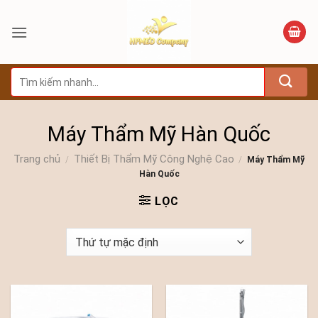
Bỏ
qua
nội
dung
Tìm
kiếm:
Máy Thẩm Mỹ Hàn Quốc
Trang chủ
Thiết Bị Thẩm Mỹ Công Nghệ Cao
/
/
Máy Thẩm Mỹ
Hàn Quốc
LỌC