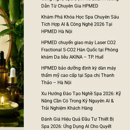
Dẫn Từ Chuyên Gia HPMED
Khám Phá Khóa Học Spa Chuyên Sâu
Tích Hợp AI & Công Nghệ 2026 Tại
HPMED Hà Nội
HPMED chuyển giao máy Laser CO2
Fractional S-CO2 Hàn Quốc tại Phòng
khám Da liễu AKINA – TP. Huế
HPMED bảo dưỡng định kỳ dàn máy
thẩm mỹ cao cấp tại Spa chị Thanh
Thảo – Hà Nội
Xu Hướng Đào Tạo Nghề Spa 2026: Kỹ
Năng Cần Có Trong Kỷ Nguyên AI &
Trải Nghiệm Khách Hàng
Đánh Giá Hiệu Quả Đầu Tư Thiết Bị
Spa 2026: Ứng Dụng AI Cho Quyết