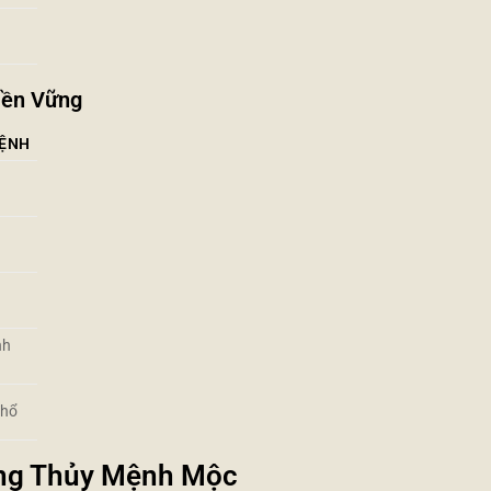
Bền Vững
ỆNH
nh
Thổ
ong Thủy Mệnh Mộc