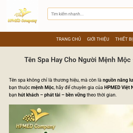
Bỏ
qua
Tìm
kiếm:
nội
dung
TRANG CHỦ
GIỚI THIỆU
THIẾT B
Tên Spa Hay Cho Người Mệnh Mộc –
Tên spa không chỉ là thương hiệu, mà còn là
nguồn năng l
bạn thuộc
mệnh Mộc
, hãy để chuyên gia của
HPMED Việt
bạn
hút khách – phát tài – bền vững
theo thời gian.