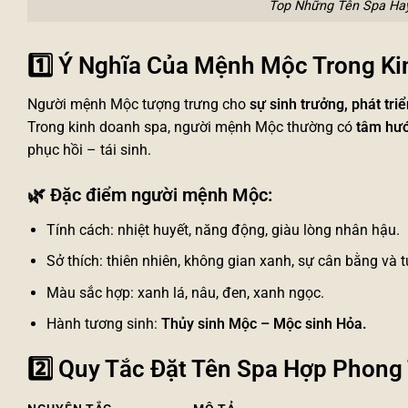
Top Những Tên Spa Ha
1️⃣ Ý Nghĩa Của Mệnh Mộc Trong K
Người mệnh Mộc tượng trưng cho
sự sinh trưởng, phát tri
Trong kinh doanh spa, người mệnh Mộc thường có
tâm hướ
phục hồi – tái sinh.
🌿
Đặc điểm người mệnh Mộc:
Tính cách: nhiệt huyết, năng động, giàu lòng nhân hậu.
Sở thích: thiên nhiên, không gian xanh, sự cân bằng và t
Màu sắc hợp: xanh lá, nâu, đen, xanh ngọc.
Hành tương sinh:
Thủy sinh Mộc – Mộc sinh Hỏa.
2️⃣ Quy Tắc Đặt Tên Spa Hợp Phon