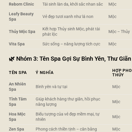
Reborn Clinic
Tái sinh làn da, khởi sắc nhan sắc
Mộc
Leafy Beauty
Vẻ đẹp tươi xanh như lá non
Mộc
Spa
Kết hợp Thủy sinh Mộc, phát tài
Thủy Mộc Spa
Mộc – Thủy
phát lộc
Vita Spa
Sức sống – năng lượng tích cực
Mộc
🌿
Nhóm 3: Tên Spa Gợi Sự Bình Yên, Thư Giãn
HỢP PH
TÊN SPA
Ý NGHĨA
THỦY
An Nhiên
Bình yên và tự tại
Mộc
Spa
Tĩnh Tâm
Giúp khách hàng thư giãn, hồi phục
Mộc
Spa
năng lượng
Hoa Mộc
Biểu tượng của vẻ đẹp mềm mại, tự
Mộc
Spa
nhiên
Zen Spa
Phong cách thiền tịnh – cân bằng
Mộc