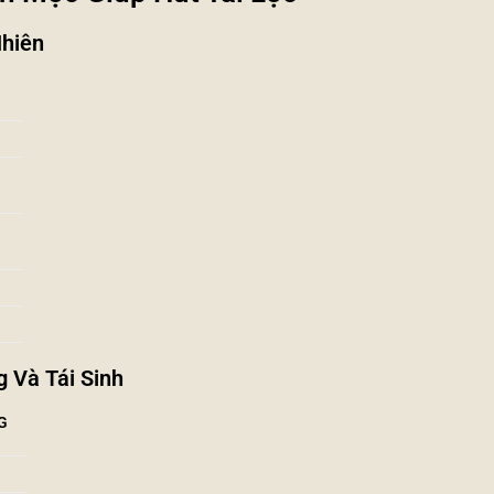
hiên
 Và Tái Sinh
G