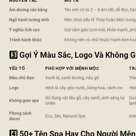
NGUYÊN TẮC
MÔ TẢ
Âm dương cân bằng
Tên nên có từ 2 – 4 âm tiết, dễ đọc, hà
Ngũ hành tương sinh
Nên chọn yếu tố Thủy hoặc Mộc trong 
Ý nghĩa tích cực
Gợi cảm giác tươi mới, khỏe mạnh, phát
Tránh hành khắc
Không nên có chữ thuộc hành Kim ho
3️⃣ Gợi Ý Màu Sắc, Logo Và Không
YẾU TỐ
PHÙ HỢP VỚI MỆNH MỘC
TR
Màu chủ đạo
Xanh lá, xanh dương, nâu gỗ
Trắ
Logo
Hình lá cây, giọt nước, bông hoa, cành tre
Hìn
Sử dụng vật liệu gỗ, cây xanh, ánh sáng tự
Quá
Không gian spa
nhiên
lạn
Phong cách
Eco, Zen, Natural Spa
Indu
decor
4️⃣ 50+ Tên Spa Hay Cho Người Mện