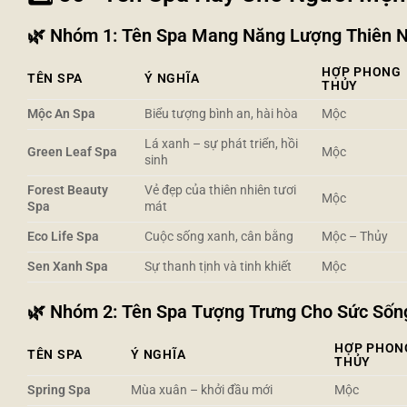
🌿
Nhóm 1: Tên Spa Mang Năng Lượng Thiên N
HỢP PHONG
TÊN SPA
Ý NGHĨA
THỦY
Mộc An Spa
Biểu tượng bình an, hài hòa
Mộc
Lá xanh – sự phát triển, hồi
Green Leaf Spa
Mộc
sinh
Forest Beauty
Vẻ đẹp của thiên nhiên tươi
Mộc
Spa
mát
Eco Life Spa
Cuộc sống xanh, cân bằng
Mộc – Thủy
Sen Xanh Spa
Sự thanh tịnh và tinh khiết
Mộc
🌿
Nhóm 2: Tên Spa Tượng Trưng Cho Sức Sống
HỢP PHON
TÊN SPA
Ý NGHĨA
THỦY
Spring Spa
Mùa xuân – khởi đầu mới
Mộc