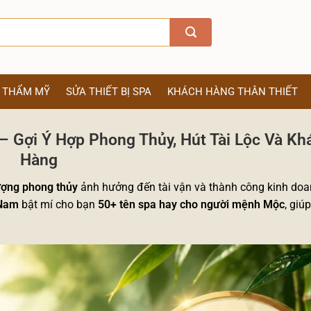
Ị THẨM MỸ
SỬA THIẾT BỊ SPA
KHÁCH HÀNG THÂN THIẾT
 Gợi Ý Hợp Phong Thủy, Hút Tài Lộc Và Kh
Hàng
ượng phong thủy
ảnh hưởng đến tài vận và thành công kinh doa
 Nam
bật mí cho bạn
50+ tên spa hay cho người mệnh Mộc
, giú