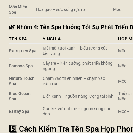
Mộc Miên
Hoa gạo – sức sống rực rỡ
Mộc
Spa
🌿
Nhóm 4: Tên Spa Hướng Tới Sự Phát Triển 
TÊN SPA
Ý NGHĨA
HỢP M
Mãi mãi tươi xanh – biểu tượng của
Evergreen Spa
Mộc
bền vững
Cây tre – kiên cường, phát triển không
Bamboo Spa
Mộc
ngừng
Nature Touch
Chạm vào thiên nhiên – chạm vào
Mộc
Spa
cảm xúc
Blue Ocean
Thủy si
Biển xanh – nguồn năng lượng tái sinh
Spa
Mộc
Gắn kết với đất mẹ – nguồn sống dồi
Earthy Spa
Mộc – 
dào
5️⃣ Cách Kiểm Tra Tên Spa Hợp Ph