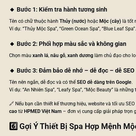
🔸
Bước 1: Kiểm tra hành tương sinh
Tên có chữ thuộc hành
Thủy (nước)
hoặc
Mộc (cây)
là tốt 
Ví dụ: “Thủy Mộc Spa”, “Green Ocean Spa”, “Blue Leaf Spa”
🔸
Bước 2: Phối hợp màu sắc và không gian
Chọn màu
xanh lá
,
nâu gỗ
,
xanh dương
làm chủ đạo cho lo
🔸
Bước 3: Đảm bảo dễ nhớ – dễ đọc – dễ SEO
Tên nên ngắn, dễ đọc và có thể
SEO dễ dàng trên Google
.
Ví dụ: “An Nhiên Spa”, “Leafy Spa”, “Mộc Beauty” là những 
🔗 Nếu bạn cần thiết kế thương hiệu, website và tối ưu S
cao
từ
HPMED Việt Nam
– đơn vị cung cấp giải pháp trọn 
6️⃣ Gợi Ý Thiết Bị Spa Hợp Mệnh M