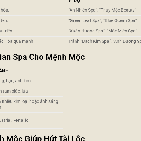
VÍ DỤ
i hòa.
“An Nhiên Spa”, “Thủy Mộc Beauty”
tên.
“Green Leaf Spa”, “Blue Ocean Spa”
 triển.
“Xuân Hương Spa”, “Mộc Miên Spa”
ặc Hỏa quá mạnh.
Tránh “Bạch Kim Spa”, “Ánh Dương S
 Gian Spa Cho Mệnh Mộc
ÁNH
ng, bạc, ánh kim
h tam giác, lửa
 nhiều kim loại hoặc ánh sáng
h
strial, Metallic
h Mộc Giúp Hút Tài Lộc