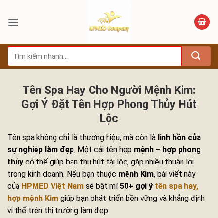
Bỏ
qua
nội
dung
Tìm
kiếm:
Tên Spa Hay Cho Người Mệnh Kim:
Gợi Ý Đặt Tên Hợp Phong Thủy Hút
Lộc
Tên spa không chỉ là thương hiệu, mà còn là
linh hồn của
sự nghiệp làm đẹp
. Một cái tên hợp
mệnh – hợp phong
thủy
có thể giúp bạn thu hút tài lộc, gặp nhiều thuận lợi
trong kinh doanh. Nếu bạn thuộc
mệnh Kim
, bài viết này
của
HPMED Việt Nam
sẽ bật mí
50+ gợi ý
tên spa hay,
hợp mệnh Kim
giúp bạn phát triển bền vững và khẳng định
vị thế trên thị trường làm đẹp.