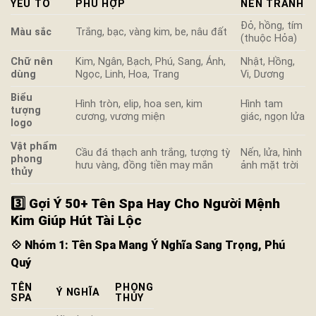
YẾU TỐ
PHÙ HỢP
NÊN TRÁNH
Đỏ, hồng, tím
Màu sắc
Trắng, bạc, vàng kim, be, nâu đất
(thuộc Hỏa)
Chữ nên
Kim, Ngân, Bạch, Phú, Sang, Ánh,
Nhật, Hồng,
dùng
Ngọc, Linh, Hoa, Trang
Vi, Dương
Biểu
Hình tròn, elip, hoa sen, kim
Hình tam
tượng
cương, vương miện
giác, ngọn lửa
logo
Vật phẩm
Cầu đá thạch anh trắng, tượng tỳ
Nến, lửa, hình
phong
hưu vàng, đồng tiền may mắn
ảnh mặt trời
thủy
3️⃣ Gợi Ý 50+ Tên Spa Hay Cho Người Mệnh
Kim Giúp Hút Tài Lộc
💠
Nhóm 1: Tên Spa Mang Ý Nghĩa Sang Trọng, Phú
Quý
TÊN
PHONG
Ý NGHĨA
SPA
THỦY