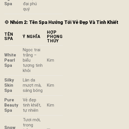
Spa
đại phú
quý
💠
Nhóm 2: Tên Spa Hướng Tới Vẻ Đẹp Và Tinh Khiết
HỢP
TÊN
Ý NGHĨA
PHONG
SPA
THỦY
Ngọc trai
White
trắng –
Pearl
biểu
Kim
Spa
tượng tinh
khôi
Silky
Làn da
Skin
mượt mà,
Kim
Spa
sáng bóng
Pure
Vẻ đẹp
Beauty
tinh khiết,
Kim
Spa
tự nhiên
Tươi mới,
trong
Snow