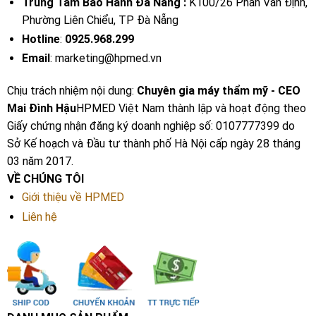
Trung Tâm Bảo Hành Đà Nẵng :
K100/26 Phan Văn Định,
Phường Liên Chiểu, TP Đà Nẵng
Hotline
:
0925.968.299
Email
: marketing@hpmed.vn
Chịu trách nhiệm nội dung:
Chuyên gia máy thẩm mỹ - CEO
Mai Đình Hậu
HPMED Việt Nam thành lập và hoạt động theo
Giấy chứng nhận đăng ký doanh nghiệp số: 0107777399 do
Sở Kế hoạch và Đầu tư thành phố Hà Nội cấp ngày 28 tháng
03 năm 2017.
VỀ CHÚNG TÔI
Giới thiệu về HPMED
Liên hệ