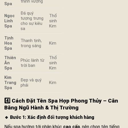
thịnh vượng
Spa
Đá quý
Ngọc
Thổ
tượng trưng
Linh
sinh
cho sự kiêu
Spa
Kim
sa
Tịnh
Thanh tịnh,
Hoa
Kim
trong sáng
Spa
Thiên
Thổ
Phúc lành từ
Ân
sinh
trời ban
Spa
Kim
Kim
Đẹp và quý
Trang
Kim
phái
Spa
4️⃣ Cách Đặt Tên Spa Hợp Phong Thủy – Cân
Bằng Ngũ Hành & Thị Trường
🔹
Bước 1: Xác định đối tượng khách hàng
Nếu spa hướng tới phân khúc
cao cấp
, nên chọn tên tiếng