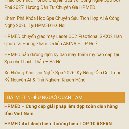
Phác Đồ Phục Hồi Da Chuyên Sâu Với Công Nghệ Spa Đột
Phá 2027: Hướng Dẫn Từ Chuyên Gia HPMED
Khám Phá Khóa Học Spa Chuyên Sâu Tích Hợp AI & Công
Nghệ 2026 Tại HPMED Hà Nội
HPMED chuyển giao máy Laser CO2 Fractional S-CO2 Hàn
Quốc tại Phòng khám Da liễu AKINA – TP. Huế
HPMED bảo dưỡng định kỳ dàn máy thẩm mỹ cao cấp tại
Spa chị Thanh Thảo – Hà Nội
Xu Hướng Đào Tạo Nghề Spa 2026: Kỹ Năng Cần Có Trong
Kỷ Nguyên AI & Trải Nghiệm Khách Hàng
BÀI VIẾT NHIỀU NGƯỜI QUAN TÂM
HPMED – Cung cấp giải pháp làm đẹp toàn diện hàng
đầu Việt Nam
HPMED đạt danh hiệu thương hiệu TOP 10 ASEAN