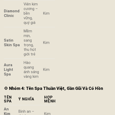
Viên kim
cương –
Diamond
bền
Kim
Clinic
vững,
quý giá
Mềm
mịn,
Satin
sang
Kim
Skin Spa
trọng,
thu hút
giới trẻ
Hào
Aura
quang
Light
Kim
ánh sáng
Spa
vàng kim
💠
Nhóm 4: Tên Spa Thuần Việt, Gần Gũi Và Có Hồn
TÊN
HỢP
Ý NGHĨA
SPA
MỆNH
An
Bình an –
Kim
Kim