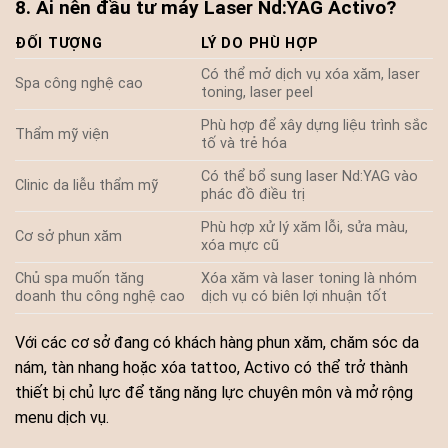
8. Ai nên đầu tư máy Laser Nd:YAG Activo?
ĐỐI TƯỢNG
LÝ DO PHÙ HỢP
Có thể mở dịch vụ xóa xăm, laser
Spa công nghệ cao
toning, laser peel
Phù hợp để xây dựng liệu trình sắc
Thẩm mỹ viện
tố và trẻ hóa
Có thể bổ sung laser Nd:YAG vào
Clinic da liễu thẩm mỹ
phác đồ điều trị
Phù hợp xử lý xăm lỗi, sửa màu,
Cơ sở phun xăm
xóa mực cũ
Chủ spa muốn tăng
Xóa xăm và laser toning là nhóm
doanh thu công nghệ cao
dịch vụ có biên lợi nhuận tốt
Với các cơ sở đang có khách hàng phun xăm, chăm sóc da
nám, tàn nhang hoặc xóa tattoo, Activo có thể trở thành
thiết bị chủ lực để tăng năng lực chuyên môn và mở rộng
menu dịch vụ.