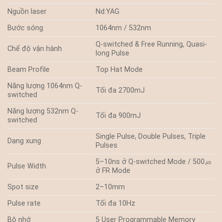
Nguồn laser
Nd:YAG
Bước sóng
1064nm / 532nm
Q-switched & Free Running, Quasi-
Chế độ vận hành
long Pulse
Beam Profile
Top Hat Mode
Năng lượng 1064nm Q-
Tối đa 2700mJ
switched
Năng lượng 532nm Q-
Tối đa 900mJ
switched
Single Pulse, Double Pulses, Triple
Dạng xung
Pulses
5–10ns ở Q-switched Mode / 500㎲
Pulse Width
ở FR Mode
Spot size
2–10mm
Pulse rate
Tối đa 10Hz
Bộ nhớ
5 User Programmable Memory