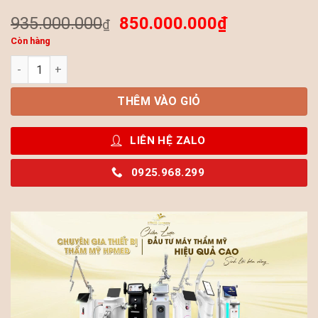
935.000.000
850.000.000
₫
₫
Còn hàng
Máy Laser Nd:YAG Activo – Công Nghệ Q-Switched Nd:YAG Cho
THÊM VÀO GIỎ
LIÊN HỆ ZALO
0925.968.299