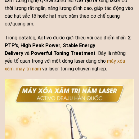
xăm. Công nghệ Q-Switched Nd:YAG tạo ra xung laser có
thời lượng rất ngắn, năng lượng đỉnh cao, giúp tác động vào
các hạt sắc tố hoặc hạt mực xăm theo cơ chế quang
cơ/quang âm.
Trong catalog, Activo được giới thiệu với các điểm nhấn:
2
PTP’s
,
High Peak Power
,
Stable Energy
Delivery
và
Powerful Toning Treatment
. Đây là những
yếu tố quan trọng với một dòng laser dùng cho
máy xóa
xăm
,
máy trị nám
và laser toning chuyên nghiệp.