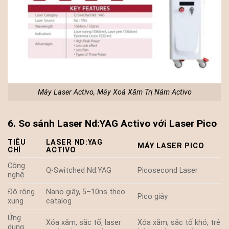
Máy Laser Activo, Máy Xoá Xăm Trị Nám Activo
6. So sánh Laser Nd:YAG Activo với Laser Pico
TIÊU
LASER ND:YAG
MÁY LASER PICO
CHÍ
ACTIVO
Công
Q-Switched Nd:YAG
Picosecond Laser
nghệ
Độ rộng
Nano giây, 5–10ns theo
Pico giây
xung
catalog
Ứng
Xóa xăm, sắc tố, laser
Xóa xăm, sắc tố khó, trẻ
dụng