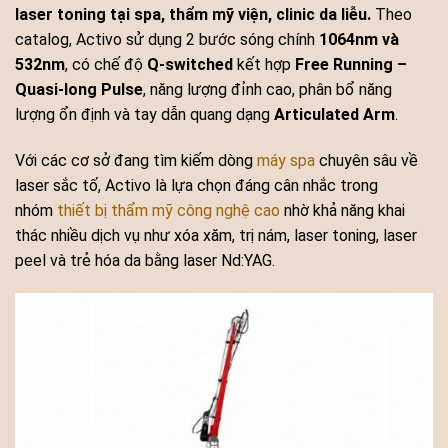
laser toning tại spa, thẩm mỹ viện, clinic da liễu.
Theo
catalog, Activo sử dụng 2 bước sóng chính
1064nm và
532nm
, có chế độ
Q-switched
kết hợp
Free Running –
Quasi-long Pulse
, năng lượng đỉnh cao, phân bổ năng
lượng ổn định và tay dẫn quang dạng
Articulated Arm
.
Với các cơ sở đang tìm kiếm dòng
máy spa
chuyên sâu về
laser sắc tố, Activo là lựa chọn đáng cân nhắc trong
nhóm
thiết bị thẩm mỹ công nghệ cao
nhờ khả năng khai
thác nhiều dịch vụ như xóa xăm, trị nám, laser toning, laser
peel và trẻ hóa da bằng laser Nd:YAG.