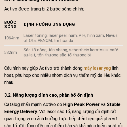
Activo được trang bị 2 bước sóng chính:
BƯỚC
ĐỊNH HƯỚNG ỨNG DỤNG
SÓNG
Laser toning, laser peel, nám, PIH, hình xăm, Nevus
1064nm
of Ota, ABNOM, trẻ hóa da
Sắc tố nông, tàn nhang, seborrheic keratosis, café-
532nm
au-lait, tổn thương sắc tố thượng bì
Cấu hình này giúp Activo trở thành dòng
máy laser yag
linh
hoạt, phù hợp cho nhiều nhóm dịch vụ thẩm mỹ da liễu khác
nhau.
3.2. Năng lượng đỉnh cao, phân bổ ổn định
Catalog nhấn mạnh Activo có
High Peak Power
và
Stable
Energy Delivery
. Với laser sắc tố, năng lượng ổn định rất
quan trọng vì nó ảnh hưởng trực tiếp đến hiệu quả phá vỡ
sắc tố, độ đồng đều của điểm bắn và khả năng kiểm soát rủi