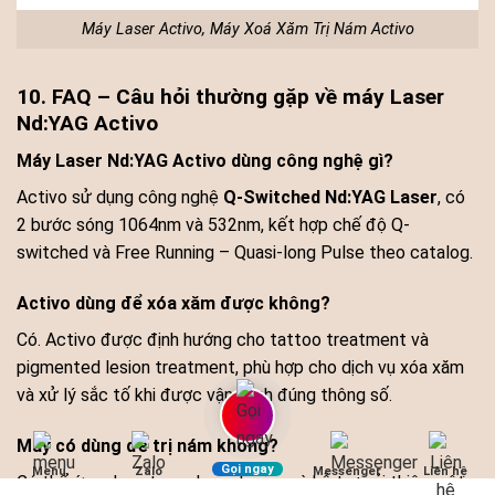
Máy Laser Activo, Máy Xoá Xăm Trị Nám Activo
10. FAQ – Câu hỏi thường gặp về máy Laser
Nd:YAG Activo
Máy Laser Nd:YAG Activo dùng công nghệ gì?
Activo sử dụng công nghệ
Q-Switched Nd:YAG Laser
, có
2 bước sóng 1064nm và 532nm, kết hợp chế độ Q-
switched và Free Running – Quasi-long Pulse theo catalog.
Activo dùng để xóa xăm được không?
Có. Activo được định hướng cho tattoo treatment và
pigmented lesion treatment, phù hợp cho dịch vụ xóa xăm
và xử lý sắc tố khi được vận hành đúng thông số.
Máy có dùng để trị nám không?
Gọi ngay
Menu
Zalo
Messenger
Liên hệ
Có thể ứng dụng trong laser toning và hỗ trợ cải thiện một