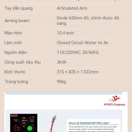
Tay dẫn quang
Articulated Arm
Diode 650nm đỏ, chỉnh được độ
Aiming beam
sáng
Màn hình
10.4 inch
Làm mát
Closed Circuit Water to Air
Nguồn điện
110/220VAC, 50/60Hz
Công suất tiêu thụ
3kVA
Kích thước
315 × 825 × 1.022mm
Trọng lượng
90kg