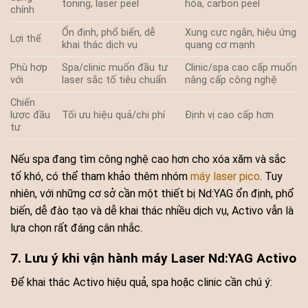
toning, laser peel
hóa, carbon peel
chính
Ổn định, phổ biến, dễ
Xung cực ngắn, hiệu ứng
Lợi thế
khai thác dịch vụ
quang cơ mạnh
Phù hợp
Spa/clinic muốn đầu tư
Clinic/spa cao cấp muốn
với
laser sắc tố tiêu chuẩn
nâng cấp công nghệ
Chiến
lược đầu
Tối ưu hiệu quả/chi phí
Định vị cao cấp hơn
tư
Nếu spa đang tìm công nghệ cao hơn cho xóa xăm và sắc
tố khó, có thể tham khảo thêm nhóm
máy laser pico
. Tuy
nhiên, với những cơ sở cần một thiết bị Nd:YAG ổn định, phổ
biến, dễ đào tạo và dễ khai thác nhiều dịch vụ, Activo vẫn là
lựa chọn rất đáng cân nhắc.
7. Lưu ý khi vận hành máy Laser Nd:YAG Activo
Để khai thác Activo hiệu quả, spa hoặc clinic cần chú ý: