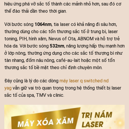
hiệu ứng phá vỡ sắc tố thành các mảnh nhỏ hơn, sau đó cơ
thể đào thải dần theo thời gian.
Với bước sóng
1064nm
, tia laser có khả năng đi sâu hơn,
thường dùng cho các tổn thương sắc tố ở trung bì, laser
toning, PIH, hình xăm, Nevus of Ota, ABNOM và hỗ trợ trẻ
hóa da. Với bước sóng
532nm
, năng lượng hấp thụ mạnh hơn
ở lớp nông, thường ứng dụng cho các sắc tố thượng bì như
tàn nhang, đốm nâu nông, café-au-lait hoặc một số tổn
thương sắc tố bề mặt theo chỉ định chuyên môn.
Đây cũng là lý do các dòng
máy laser q switched nd
yag
vẫn giữ vai trò quan trọng trong hệ thống thiết bị laser
sắc tố của spa, TMV và clinic.