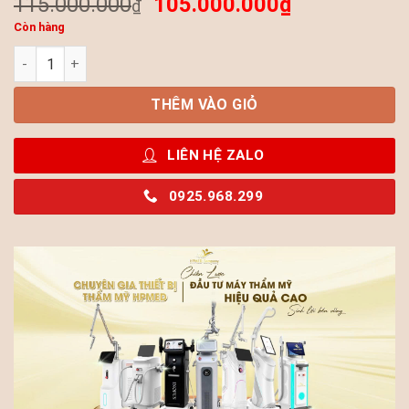
115.000.000
105.000.000
₫
₫
Còn hàng
Máy Tiêm Meso Tinh Dưỡng Chất HYCOOX Cao Cấp Hàn Quốc 
THÊM VÀO GIỎ
LIÊN HỆ ZALO
0925.968.299