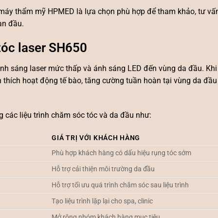
máy thẩm mỹ HPMED
là lựa chọn phù hợp để tham khảo, tư vấ
an đầu.
tóc laser SH650
nh sáng laser mức thấp và ánh sáng LED đến vùng da đầu. Khi
h thích hoạt động tế bào, tăng cường tuần hoàn tại vùng da đầu
 các liệu trình chăm sóc tóc và da đầu như:
GIÁ TRỊ VỚI KHÁCH HÀNG
Phù hợp khách hàng có dấu hiệu rụng tóc sớm
Hỗ trợ cải thiện môi trường da đầu
Hỗ trợ tối ưu quá trình chăm sóc sau liệu trình
Tạo liệu trình lặp lại cho spa, clinic
Mở rộng nhóm khách hàng mục tiêu