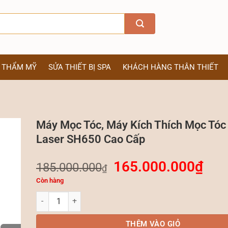
Ị THẨM MỸ
SỬA THIẾT BỊ SPA
KHÁCH HÀNG THÂN THIẾT
Máy Mọc Tóc, Máy Kích Thích Mọc Tóc
Laser SH650 Cao Cấp
165.000.000
₫
185.000.000
₫
Còn hàng
Máy Mọc Tóc, Máy Kích Thích Mọc Tóc Bằng Laser SH650 C
THÊM VÀO GIỎ