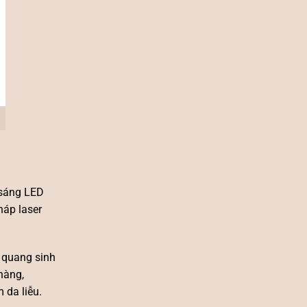
 sáng LED
pháp laser
ế quang sinh
hàng,
 da liễu.