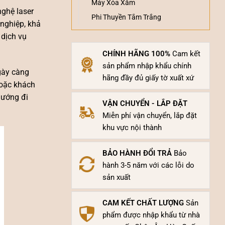
Máy Xóa Xăm
nghệ laser
Phi Thuyền Tắm Trắng
 nghiệp, khả
dịch vụ
CHÍNH HÃNG 100%
Cam kết
sản phẩm nhập khẩu chính
gày càng
hãng đầy đủ giấy tờ xuất xứ
hoặc khách
hướng đi
VẬN CHUYỂN - LẮP ĐẶT
Miễn phí vận chuyển, lắp đặt
khu vực nội thành
BẢO HÀNH ĐỔI TRẢ
Bảo
hành 3-5 năm với các lỗi do
sản xuất
CAM KẾT CHẤT LƯỢNG
Sản
phẩm được nhập khẩu từ nhà