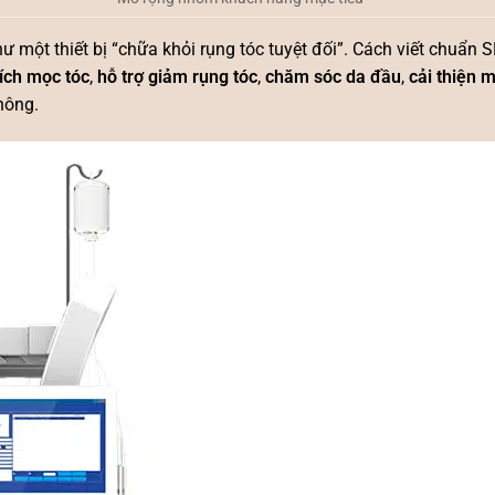
một thiết bị “chữa khỏi rụng tóc tuyệt đối”. Cách viết chuẩn 
hích mọc tóc
,
hỗ trợ giảm rụng tóc
,
chăm sóc da đầu
,
cải thiện 
hông.