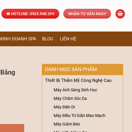
☎️ HOTLINE: 0925.968.299
NHẬN TƯ VẤN NGAY
KINH DOANH SPA
BLOG
LIÊN HỆ
DANH MỤC SẢN PHẨM
 Bằng
Thiết Bị Thẩm Mỹ Công Nghệ Cao
Máy Ánh Sáng Sinh Học
Máy Chăm Sóc Da
Máy Điện Di
ao Cấp số lượng
Máy Điều Trị Giãn Mao Mạch
Máy Giảm Béo