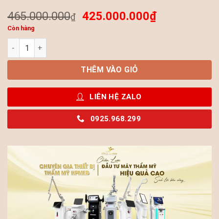
465.000.000
425.000.000
₫
₫
Còn hàng
Máy Laser CO2 Fractional S-CO2 – Công Nghệ Ultra Pulse CO2
THÊM VÀO GIỎ
LIÊN HỆ ZALO
0925.968.299