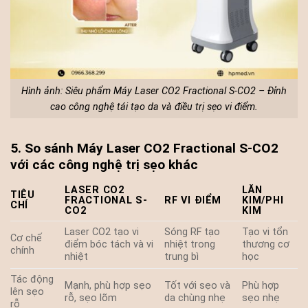
Hình ảnh: Siêu phẩm Máy Laser CO2 Fractional S-CO2 – Đỉnh
cao công nghệ tái tạo da và điều trị sẹo vi điểm.
5. So sánh Máy Laser CO2 Fractional S-CO2
với các công nghệ trị sẹo khác
LASER CO2
LĂN
TIÊU
FRACTIONAL S-
RF VI ĐIỂM
KIM/PHI
CHÍ
CO2
KIM
Laser CO2 tạo vi
Sóng RF tạo
Tạo vi tổn
Cơ chế
điểm bóc tách và vi
nhiệt trong
thương cơ
chính
nhiệt
trung bì
học
Tác động
Mạnh, phù hợp sẹo
Tốt với sẹo và
Phù hợp
lên sẹo
rỗ, sẹo lõm
da chùng nhẹ
sẹo nhẹ
rỗ