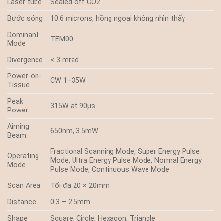
Laser tube
Sealed-off CO2
Bước sóng
10.6 microns, hồng ngoại không nhìn thấy
Dominant
TEM00
Mode
Divergence
< 3 mrad
Power-on-
CW 1–35W
Tissue
Peak
315W at 90µs
Power
Aiming
650nm, 3.5mW
Beam
Fractional Scanning Mode, Super Energy Pulse
Operating
Mode, Ultra Energy Pulse Mode, Normal Energy
Mode
Pulse Mode, Continuous Wave Mode
Scan Area
Tối đa 20 × 20mm
Distance
0.3 – 2.5mm
Shape
Square, Circle, Hexagon, Triangle