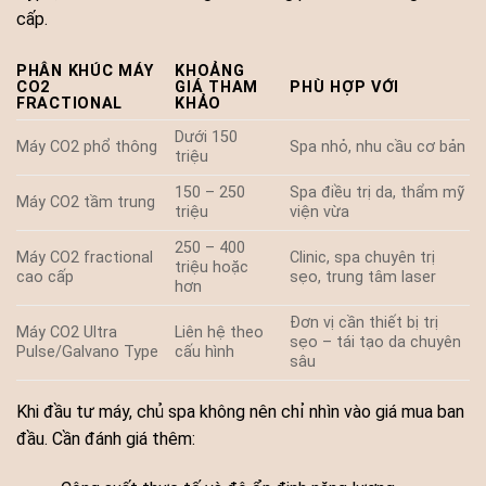
cấp.
PHÂN KHÚC MÁY
KHOẢNG
CO2
GIÁ THAM
PHÙ HỢP VỚI
FRACTIONAL
KHẢO
Dưới 150
Máy CO2 phổ thông
Spa nhỏ, nhu cầu cơ bản
triệu
150 – 250
Spa điều trị da, thẩm mỹ
Máy CO2 tầm trung
triệu
viện vừa
250 – 400
Máy CO2 fractional
Clinic, spa chuyên trị
triệu hoặc
cao cấp
sẹo, trung tâm laser
hơn
Đơn vị cần thiết bị trị
Máy CO2 Ultra
Liên hệ theo
sẹo – tái tạo da chuyên
Pulse/Galvano Type
cấu hình
sâu
Khi đầu tư máy, chủ spa không nên chỉ nhìn vào giá mua ban
đầu. Cần đánh giá thêm: