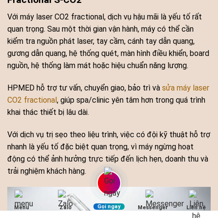
Với máy laser CO2 fractional, dịch vụ hậu mãi là yếu tố rất
quan trọng. Sau một thời gian vận hành, máy có thể cần
kiểm tra nguồn phát laser, tay cầm, cánh tay dẫn quang,
gương dẫn quang, hệ thống quét, màn hình điều khiển, board
nguồn, hệ thống làm mát hoặc hiệu chuẩn năng lượng.
HPMED hỗ trợ tư vấn, chuyển giao, bảo trì và
sửa máy laser
CO2 fractional
, giúp spa/clinic yên tâm hơn trong quá trình
khai thác thiết bị lâu dài.
Với dịch vụ trị sẹo theo liệu trình, việc có đội kỹ thuật hỗ trợ
nhanh là yếu tố đặc biệt quan trọng, vì máy ngừng hoạt
động có thể ảnh hưởng trực tiếp đến lịch hẹn, doanh thu và
trải nghiệm khách hàng.
Gọi ngay
Menu
Zalo
Messenger
Liên hệ