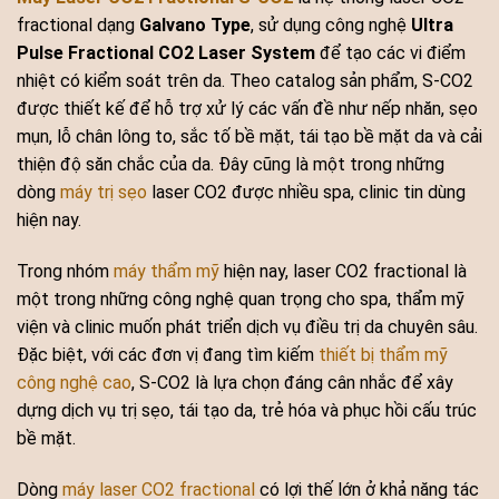
fractional dạng
Galvano Type
, sử dụng công nghệ
Ultra
Pulse Fractional CO2 Laser System
để tạo các vi điểm
nhiệt có kiểm soát trên da. Theo catalog sản phẩm, S-CO2
được thiết kế để hỗ trợ xử lý các vấn đề như nếp nhăn, sẹo
mụn, lỗ chân lông to, sắc tố bề mặt, tái tạo bề mặt da và cải
thiện độ săn chắc của da. Đây cũng là một trong những
dòng
máy trị sẹo
laser CO2 được nhiều spa, clinic tin dùng
hiện nay.
Trong nhóm
máy thẩm mỹ
hiện nay, laser CO2 fractional là
một trong những công nghệ quan trọng cho spa, thẩm mỹ
viện và clinic muốn phát triển dịch vụ điều trị da chuyên sâu.
Đặc biệt, với các đơn vị đang tìm kiếm
thiết bị thẩm mỹ
công nghệ cao
, S-CO2 là lựa chọn đáng cân nhắc để xây
dựng dịch vụ trị sẹo, tái tạo da, trẻ hóa và phục hồi cấu trúc
bề mặt.
Dòng
máy laser CO2 fractional
có lợi thế lớn ở khả năng tác