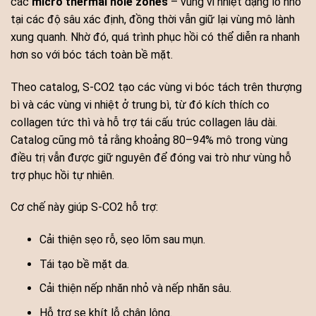
các
micro thermal hole zones
– vùng vi nhiệt dạng lỗ nhỏ
tại các độ sâu xác định, đồng thời vẫn giữ lại vùng mô lành
xung quanh. Nhờ đó, quá trình phục hồi có thể diễn ra nhanh
hơn so với bóc tách toàn bề mặt.
Theo catalog, S-CO2 tạo các vùng vi bóc tách trên thượng
bì và các vùng vi nhiệt ở trung bì, từ đó kích thích co
collagen tức thì và hỗ trợ tái cấu trúc collagen lâu dài.
Catalog cũng mô tả rằng khoảng 80–94% mô trong vùng
điều trị vẫn được giữ nguyên để đóng vai trò như vùng hỗ
trợ phục hồi tự nhiên.
Cơ chế này giúp S-CO2 hỗ trợ:
Cải thiện sẹo rỗ, sẹo lõm sau mụn.
Tái tạo bề mặt da.
Cải thiện nếp nhăn nhỏ và nếp nhăn sâu.
Hỗ trợ se khít lỗ chân lông.