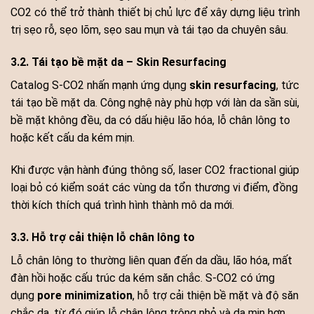
CO2 có thể trở thành thiết bị chủ lực để xây dựng liệu trình
trị sẹo rỗ, sẹo lõm, sẹo sau mụn và tái tạo da chuyên sâu.
3.2. Tái tạo bề mặt da – Skin Resurfacing
Catalog S-CO2 nhấn mạnh ứng dụng
skin resurfacing
, tức
tái tạo bề mặt da. Công nghệ này phù hợp với làn da sần sùi,
bề mặt không đều, da có dấu hiệu lão hóa, lỗ chân lông to
hoặc kết cấu da kém mịn.
Khi được vận hành đúng thông số, laser CO2 fractional giúp
loại bỏ có kiểm soát các vùng da tổn thương vi điểm, đồng
thời kích thích quá trình hình thành mô da mới.
3.3. Hỗ trợ cải thiện lỗ chân lông to
Lỗ chân lông to thường liên quan đến da dầu, lão hóa, mất
đàn hồi hoặc cấu trúc da kém săn chắc. S-CO2 có ứng
dụng
pore minimization
, hỗ trợ cải thiện bề mặt và độ săn
chắc da, từ đó giúp lỗ chân lông trông nhỏ và da mịn hơn