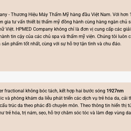
ny - Thương Hiệu Máy Thẩm Mỹ hàng đầu Việt Nam. Với hơn
yên gia tư vấn thiết bị thẩm mỹ đồng hành cùng hàng ngàn chủ 
ụ nữ Việt. HPMED Company không chỉ là đơn vị cung cấp các giả
hành tin cậy của các chủ spa và thẩm mỹ viện. Chúng tôi luôn 
ản phẩm tốt nhất, cùng với sự hỗ trợ tận tình và chu đáo.
aser fractional không bóc tách, kết hợp hai bước sóng
1927nm
nic và phòng khám da liễu phát triển các dịch vụ trẻ hóa da, cải t
i cấu trúc da theo phác đồ chuyên môn. Theo thông tin hiển thị
trẻ hóa, trị nám, sẹo, hỗ trợ chăm sóc tóc và làm đẹp vùng d