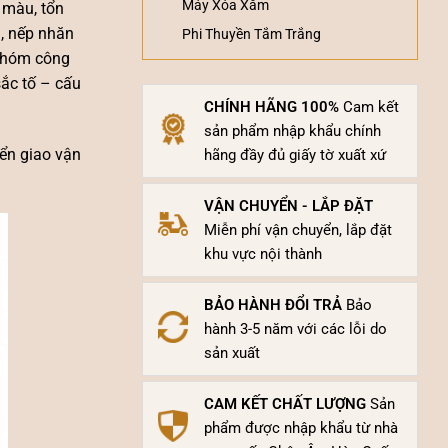
Máy Xóa Xăm
 màu, tổn
g, nếp nhăn
Phi Thuyền Tắm Trắng
 nhóm công
sắc tố – cấu
CHÍNH HÃNG 100%
Cam kết
sản phẩm nhập khẩu chính
ển giao vận
hãng đầy đủ giấy tờ xuất xứ
VẬN CHUYỂN - LẮP ĐẶT
Miễn phí vận chuyển, lắp đặt
khu vực nội thành
BẢO HÀNH ĐỔI TRẢ
Bảo
hành 3-5 năm với các lỗi do
sản xuất
CAM KẾT CHẤT LƯỢNG
Sản
phẩm được nhập khẩu từ nhà