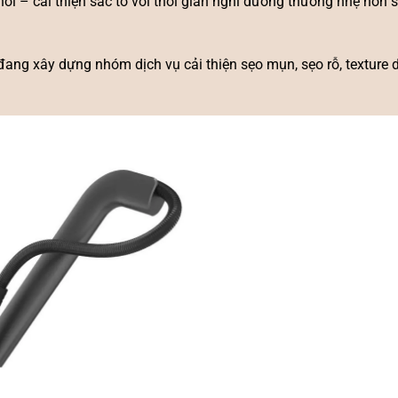
hồi – cải thiện sắc tố với thời gian nghỉ dưỡng thường nhẹ hơn s
ang xây dựng nhóm dịch vụ cải thiện sẹo mụn, sẹo rỗ, texture d