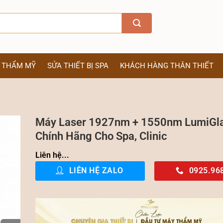
Ị THẨM MỸ
SỬA THIẾT BỊ SPA
KHÁCH HÀNG THÂN THIẾT
Máy Laser 1927nm + 1550nm LumiGl
Chính Hãng Cho Spa, Clinic
Liên hệ...
LIÊN HỆ ZALO
0925.96