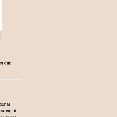
ện đại:
tional
thượng bì.