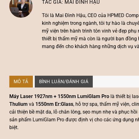
MAI ĐÌNH HẬU
Tôi là
Mai Đình Hậu
, CEO của HPMED Compa
kinh nghiệm trong ngành, tôi tự hào là chu
mỹ viện trên hành trình tôn vinh vẻ đẹp ph
thiết bị thẩm mỹ mà còn là người bạn đồng 
mang đến cho khách hàng những dịch vụ và s
MÔ TẢ
BÌNH LUẬN/ĐÁNH GIÁ
Máy Laser 1927nm + 1550nm LumiGlam Pro
là thiết bị l
Thulium
và
1550nm Er:Glass
, hỗ trợ spa, thẩm mỹ viện, cli
cải thiện bề mặt da, lỗ chân lông, sẹo mụn nhẹ và phục hồ
sản phẩm LumiGlam Pro được định vị cho các ứng dụng như 
biệt.