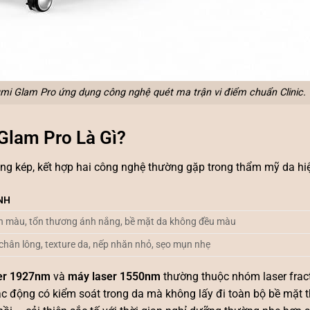
mi Glam Pro ứng dụng công nghệ quét ma trận vi điểm chuẩn Clinic.
lam Pro Là Gì?
 sóng kép, kết hợp hai công nghệ thường gặp trong thẩm mỹ da hi
NH
 xỉn màu, tổn thương ánh nắng, bề mặt da không đều màu
lỗ chân lông, texture da, nếp nhăn nhỏ, sẹo mụn nhẹ
er 1927nm
và
máy laser 1550nm
thường thuộc nhóm laser frac
tác động có kiểm soát trong da mà không lấy đi toàn bộ bề mặt 