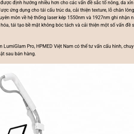
được định hướng nhiều hơn cho các vấn đề sắc tố nông, da xỉn
ợc ứng dụng cho tái cấu trúc da, cải thiện texture, lỗ chân lôn
 chuyên môn về hệ thống laser kép 1550nm và 1927nm ghi nhận
óa, tái tạo bề mặt không bóc tách và cải thiện một số vấn đề 
m LumiGlam Pro
, HPMED Việt Nam có thể tư vấn cấu hình, chuy
uật sau bán hàng.