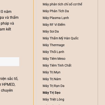
Máy phân tích chỉ số cơ thể
Máy Phân Tích Da
 10 năm
spa và thẩm
Máy Plasma Lạnh
i pháp và
Máy RF Vi Điểm
cam kết
Máy Soi Da
Máy Thẩm Mỹ Hàn Quốc
Máy Thermage
Máy Thổi Lạnh
Máy Tiêm Meso
Máy Tiêm Tinh Chất
Máy Trị Mụn
hiện sắc tố,
Máy Trị Nám
 từ HPMED,
Máy Trị Rạn Da
a chuyên
Máy Trị Sẹo
Máy Triệt Lông