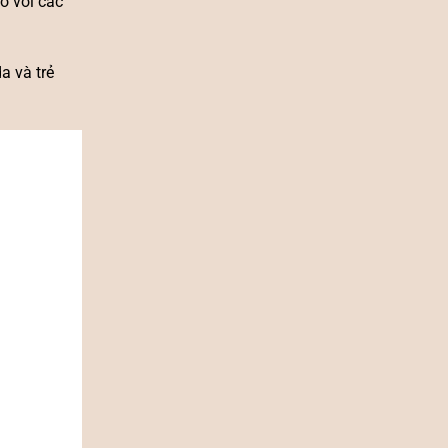
o với các
a và trẻ