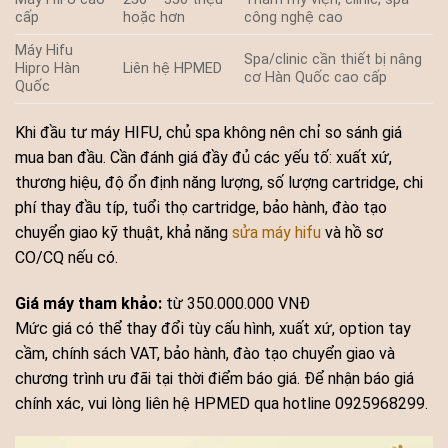
cấp
hoặc hơn
công nghệ cao
Máy Hifu
Spa/clinic cần thiết bị nâng
Hipro Hàn
Liên hệ HPMED
cơ Hàn Quốc cao cấp
Quốc
Khi đầu tư máy HIFU, chủ spa không nên chỉ so sánh giá
mua ban đầu. Cần đánh giá đầy đủ các yếu tố: xuất xứ,
thương hiệu, độ ổn định năng lượng, số lượng cartridge, chi
phí thay đầu típ, tuổi thọ cartridge, bảo hành, đào tạo
chuyển giao kỹ thuật, khả năng
sửa máy hifu
và hồ sơ
CO/CQ nếu có.
Giá máy tham khảo:
từ 350.000.000 VNĐ
Mức giá có thể thay đổi tùy cấu hình, xuất xứ, option tay
cầm, chính sách VAT, bảo hành, đào tạo chuyển giao và
chương trình ưu đãi tại thời điểm báo giá. Để nhận báo giá
chính xác, vui lòng liên hệ HPMED qua hotline 0925968299.