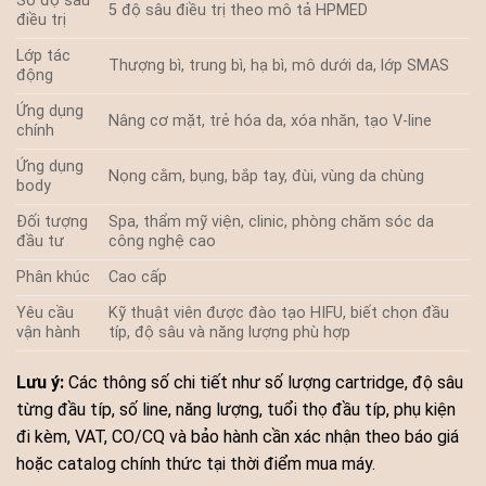
Số độ sâu
5 độ sâu điều trị theo mô tả HPMED
điều trị
Lớp tác
Thượng bì, trung bì, hạ bì, mô dưới da, lớp SMAS
động
Ứng dụng
Nâng cơ mặt, trẻ hóa da, xóa nhăn, tạo V-line
chính
Ứng dụng
Nọng cằm, bụng, bắp tay, đùi, vùng da chùng
body
Đối tượng
Spa, thẩm mỹ viện, clinic, phòng chăm sóc da
đầu tư
công nghệ cao
Phân khúc
Cao cấp
Yêu cầu
Kỹ thuật viên được đào tạo HIFU, biết chọn đầu
vận hành
típ, độ sâu và năng lượng phù hợp
Lưu ý:
Các thông số chi tiết như số lượng cartridge, độ sâu
từng đầu típ, số line, năng lượng, tuổi thọ đầu típ, phụ kiện
đi kèm, VAT, CO/CQ và bảo hành cần xác nhận theo báo giá
hoặc catalog chính thức tại thời điểm mua máy.