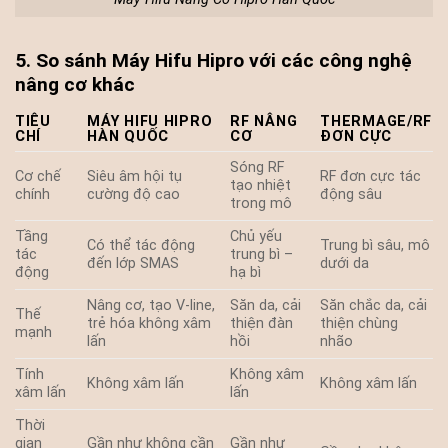
5. So sánh Máy Hifu Hipro với các công nghệ
nâng cơ khác
TIÊU
MÁY HIFU HIPRO
RF NÂNG
THERMAGE/RF
CHÍ
HÀN QUỐC
CƠ
ĐƠN CỰC
Sóng RF
Cơ chế
Siêu âm hội tụ
RF đơn cực tác
tạo nhiệt
chính
cường độ cao
động sâu
trong mô
Tầng
Chủ yếu
Có thể tác động
Trung bì sâu, mô
tác
trung bì –
đến lớp SMAS
dưới da
động
hạ bì
Nâng cơ, tạo V-line,
Săn da, cải
Săn chắc da, cải
Thế
trẻ hóa không xâm
thiện đàn
thiện chùng
mạnh
lấn
hồi
nhão
Tính
Không xâm
Không xâm lấn
Không xâm lấn
xâm lấn
lấn
Thời
gian
Gần như không cần
Gần như