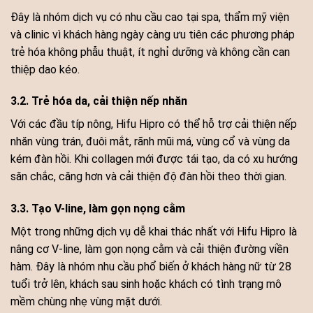
Đây là nhóm dịch vụ có nhu cầu cao tại spa, thẩm mỹ viện
và clinic vì khách hàng ngày càng ưu tiên các phương pháp
trẻ hóa không phẫu thuật, ít nghỉ dưỡng và không cần can
thiệp dao kéo.
3.2. Trẻ hóa da, cải thiện nếp nhăn
Với các đầu típ nông, Hifu Hipro có thể hỗ trợ cải thiện nếp
nhăn vùng trán, đuôi mắt, rãnh mũi má, vùng cổ và vùng da
kém đàn hồi. Khi collagen mới được tái tạo, da có xu hướng
săn chắc, căng hơn và cải thiện độ đàn hồi theo thời gian.
3.3. Tạo V-line, làm gọn nọng cằm
Một trong những dịch vụ dễ khai thác nhất với Hifu Hipro là
nâng cơ V-line, làm gọn nọng cằm và cải thiện đường viền
hàm. Đây là nhóm nhu cầu phổ biến ở khách hàng nữ từ 28
tuổi trở lên, khách sau sinh hoặc khách có tình trạng mô
mềm chùng nhẹ vùng mặt dưới.