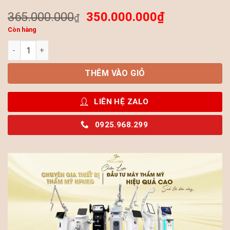
365.000.000
350.000.000
₫
₫
Còn hàng
Máy Hifu Hipro Hàn Quốc Cao Cấp – Thiết Bị Nâng Cơ, Trẻ Hó
THÊM VÀO GIỎ
LIÊN HỆ ZALO
0925.968.299