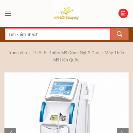
Bỏ
qua
nội
dung
Tìm
kiếm:
Trang chủ
Thiết Bị Thẩm Mỹ Công Nghệ Cao
Máy Thẩm
/
/
Mỹ Hàn Quốc