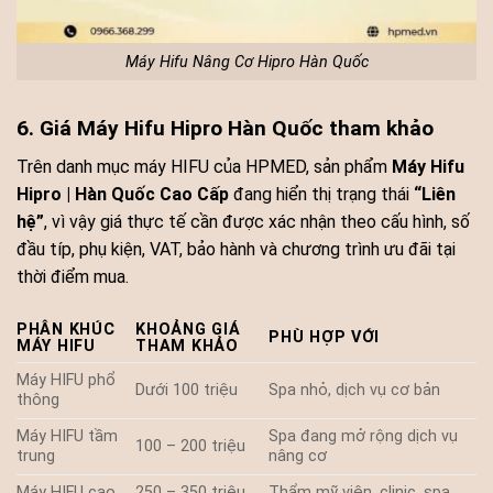
Máy Hifu Nâng Cơ Hipro Hàn Quốc
6. Giá Máy Hifu Hipro Hàn Quốc tham khảo
Trên danh mục máy HIFU của HPMED, sản phẩm
Máy Hifu
Hipro | Hàn Quốc Cao Cấp
đang hiển thị trạng thái
“Liên
hệ”
, vì vậy giá thực tế cần được xác nhận theo cấu hình, số
đầu típ, phụ kiện, VAT, bảo hành và chương trình ưu đãi tại
thời điểm mua.
PHÂN KHÚC
KHOẢNG GIÁ
PHÙ HỢP VỚI
MÁY HIFU
THAM KHẢO
Máy HIFU phổ
Dưới 100 triệu
Spa nhỏ, dịch vụ cơ bản
thông
Máy HIFU tầm
Spa đang mở rộng dịch vụ
100 – 200 triệu
trung
nâng cơ
Máy HIFU cao
250 – 350 triệu
Thẩm mỹ viện, clinic, spa