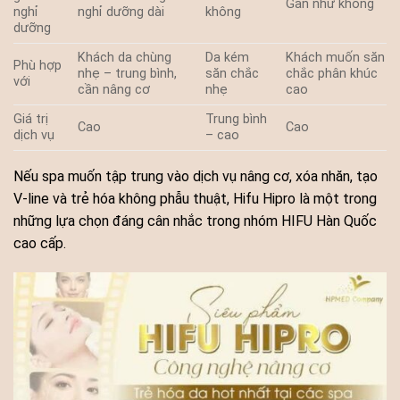
Gần như không
nghỉ
nghỉ dưỡng dài
không
dưỡng
Khách da chùng
Da kém
Khách muốn săn
Phù hợp
nhẹ – trung bình,
săn chắc
chắc phân khúc
với
cần nâng cơ
nhẹ
cao
Giá trị
Trung bình
Cao
Cao
dịch vụ
– cao
Nếu spa muốn tập trung vào dịch vụ nâng cơ, xóa nhăn, tạo
V-line và trẻ hóa không phẫu thuật, Hifu Hipro là một trong
những lựa chọn đáng cân nhắc trong nhóm HIFU Hàn Quốc
cao cấp.