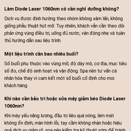
Làm Diode Laser 1060nm có cần nghỉ dưỡng không?
Dịch vụ được định hướng theo nhóm không xâm lấn, không
giống phẫu thuật hút mỡ. Tuy nhiên, khách vẫn cần theo dõi
phản ứng vùng điều trị, uống đủ nước, vận động nhẹ và tuân
thủ hướng dẫn sau liệu trình.
Một liệu trình cần bao nhiêu buổi?
Số buổi phụ thuộc vào vùng mỡ, độ dày mô, cơ địa, mục tiêu
số đo, chế độ sinh hoạt và vận động. Spa nên tư vấn cá
nhân hóa thay vì cam kết một số buổi cố định cho mọi
khách hàng.
Khi nào cần bảo trì hoặc sửa máy giảm béo Diode Laser
1060nm?
Khi máy yếu năng lượng, đầu trị liệu quá nóng, làm mát
không ổn định, màn hình lỗi, tay cầm không nhận hoặc hiệu
quả dịch vụ giảm rõ, spa nên kiểm tra kỹ thuật sớm để tránh