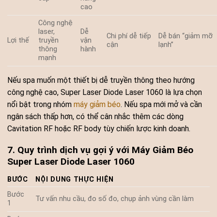
cao
Công nghệ
laser,
Dễ
Chi phí dễ tiếp
Dễ bán “giảm mỡ
Lợi thế
truyền
vận
cận
lạnh”
thông
hành
mạnh
Nếu spa muốn một thiết bị dễ truyền thông theo hướng
công nghệ cao, Super Laser Diode Laser 1060 là lựa chọn
nổi bật trong nhóm
máy giảm béo
. Nếu spa mới mở và cần
ngân sách thấp hơn, có thể cân nhắc thêm các dòng
Cavitation RF hoặc RF body tùy chiến lược kinh doanh.
7. Quy trình dịch vụ gợi ý với Máy Giảm Béo
Super Laser Diode Laser 1060
BƯỚC
NỘI DUNG THỰC HIỆN
Bước
Tư vấn nhu cầu, đo số đo, chụp ảnh vùng cần làm
1