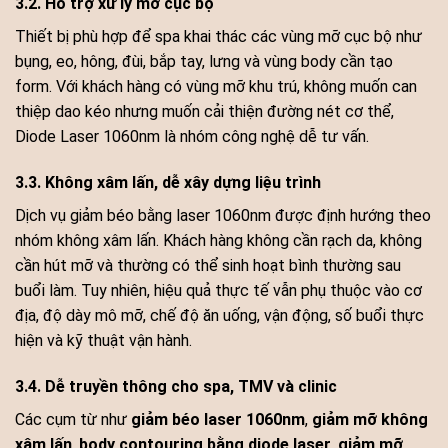
3.2. Hỗ trợ xử lý mỡ cục bộ
Thiết bị phù hợp để spa khai thác các vùng mỡ cục bộ như
bụng, eo, hông, đùi, bắp tay, lưng và vùng body cần tạo
form. Với khách hàng có vùng mỡ khu trú, không muốn can
thiệp dao kéo nhưng muốn cải thiện đường nét cơ thể,
Diode Laser 1060nm là nhóm công nghệ dễ tư vấn.
3.3. Không xâm lấn, dễ xây dựng liệu trình
Dịch vụ giảm béo bằng laser 1060nm được định hướng theo
nhóm không xâm lấn. Khách hàng không cần rạch da, không
cần hút mỡ và thường có thể sinh hoạt bình thường sau
buổi làm. Tuy nhiên, hiệu quả thực tế vẫn phụ thuộc vào cơ
địa, độ dày mô mỡ, chế độ ăn uống, vận động, số buổi thực
hiện và kỹ thuật vận hành.
3.4. Dễ truyền thông cho spa, TMV và clinic
Các cụm từ như
giảm béo laser 1060nm
,
giảm mỡ không
xâm lấn
,
body contouring bằng diode laser
,
giảm mỡ