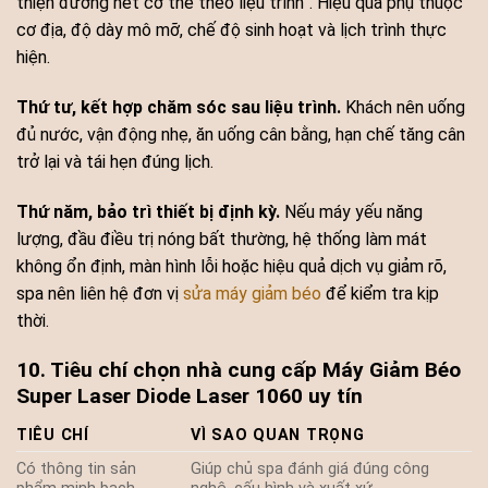
thiện đường nét cơ thể theo liệu trình”. Hiệu quả phụ thuộc
cơ địa, độ dày mô mỡ, chế độ sinh hoạt và lịch trình thực
hiện.
Thứ tư, kết hợp chăm sóc sau liệu trình.
Khách nên uống
đủ nước, vận động nhẹ, ăn uống cân bằng, hạn chế tăng cân
trở lại và tái hẹn đúng lịch.
Thứ năm, bảo trì thiết bị định kỳ.
Nếu máy yếu năng
lượng, đầu điều trị nóng bất thường, hệ thống làm mát
không ổn định, màn hình lỗi hoặc hiệu quả dịch vụ giảm rõ,
spa nên liên hệ đơn vị
sửa máy giảm béo
để kiểm tra kịp
thời.
10. Tiêu chí chọn nhà cung cấp Máy Giảm Béo
Super Laser Diode Laser 1060 uy tín
TIÊU CHÍ
VÌ SAO QUAN TRỌNG
Có thông tin sản
Giúp chủ spa đánh giá đúng công