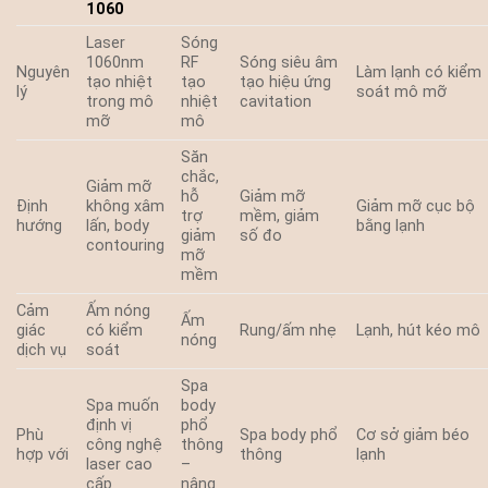
1060
Laser
Sóng
1060nm
RF
Sóng siêu âm
Nguyên
Làm lạnh có kiểm
tạo nhiệt
tạo
tạo hiệu ứng
lý
soát mô mỡ
trong mô
nhiệt
cavitation
mỡ
mô
Săn
chắc,
Giảm mỡ
hỗ
Giảm mỡ
Định
không xâm
Giảm mỡ cục bộ
trợ
mềm, giảm
hướng
lấn, body
bằng lạnh
giảm
số đo
contouring
mỡ
mềm
Cảm
Ấm nóng
Ấm
giác
có kiểm
Rung/ấm nhẹ
Lạnh, hút kéo mô
nóng
dịch vụ
soát
Spa
Spa muốn
body
định vị
phổ
Phù
Spa body phổ
Cơ sở giảm béo
công nghệ
thông
hợp với
thông
lạnh
laser cao
–
cấp
nâng