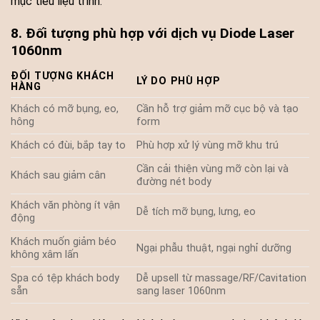
mục tiêu liệu trình.
8. Đối tượng phù hợp với dịch vụ Diode Laser
1060nm
ĐỐI TƯỢNG KHÁCH
LÝ DO PHÙ HỢP
HÀNG
Khách có mỡ bụng, eo,
Cần hỗ trợ giảm mỡ cục bộ và tạo
hông
form
Khách có đùi, bắp tay to
Phù hợp xử lý vùng mỡ khu trú
Cần cải thiện vùng mỡ còn lại và
Khách sau giảm cân
đường nét body
Khách văn phòng ít vận
Dễ tích mỡ bụng, lưng, eo
động
Khách muốn giảm béo
Ngại phẫu thuật, ngại nghỉ dưỡng
không xâm lấn
Spa có tệp khách body
Dễ upsell từ massage/RF/Cavitation
sẵn
sang laser 1060nm