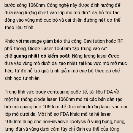
bước sóng 1060nm. Công nghệ này được định hướng để
đưa năng lượng nhiệt vào lớp mô mỡ dưới da, hỗ trợ tác
động vào vùng mỡ cục bộ và cải thiện đường nét cơ thể
theo liệu trình.
Khác với massage giảm béo thủ công, Cavitation hoặc RF
phổ thông, Diode Laser 1060nm tập trung vào cơ
chế
quang nhiệt có kiểm soát
. Năng lượng laser được
đưa vào vùng mô dưới da, tạo nhiệt tại khu vực mô mỡ mục
tiêu, từ đó hỗ trợ quá trình giảm mỡ cục bộ theo cơ chế
sinh học tự nhiên.
Trong lĩnh vực body contouring quốc tế, tài liệu FDA về
một hệ thống diode laser 1060nm mô tả các bán dẫn tạo
bức xạ quang học 1060nm để đưa năng lượng laser vào các
lớp mô dưới da. Một hồ sơ FDA khác mô tả hệ laser
1060nm dùng cho non-invasive lipolysis ở vùng bụng, hông,
lưng, đùi và vùng dưới cằm tùy chỉ định cụ thể của từng