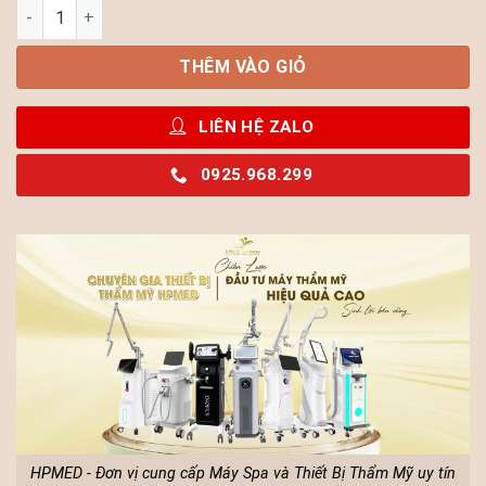
Máy Giảm Béo Super Laser Diode Laser 1060 – Công Nghệ La
THÊM VÀO GIỎ
LIÊN HỆ ZALO
0925.968.299
HPMED - Đơn vị cung cấp Máy Spa và Thiết Bị Thẩm Mỹ uy tín