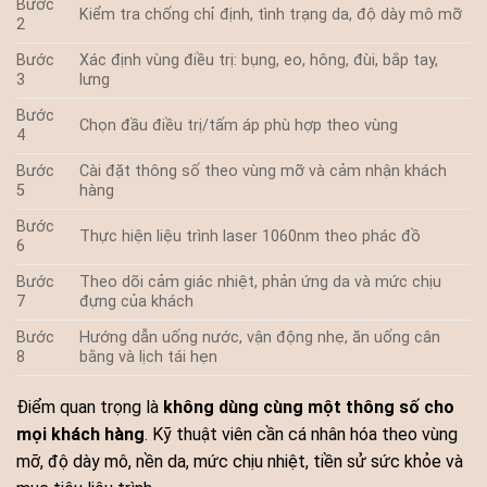
Bước
Kiểm tra chống chỉ định, tình trạng da, độ dày mô mỡ
2
Bước
Xác định vùng điều trị: bụng, eo, hông, đùi, bắp tay,
3
lưng
Bước
Chọn đầu điều trị/tấm áp phù hợp theo vùng
4
Bước
Cài đặt thông số theo vùng mỡ và cảm nhận khách
5
hàng
Bước
Thực hiện liệu trình laser 1060nm theo phác đồ
6
Bước
Theo dõi cảm giác nhiệt, phản ứng da và mức chịu
7
đựng của khách
Bước
Hướng dẫn uống nước, vận động nhẹ, ăn uống cân
8
bằng và lịch tái hẹn
Điểm quan trọng là
không dùng cùng một thông số cho
mọi khách hàng
. Kỹ thuật viên cần cá nhân hóa theo vùng
mỡ, độ dày mô, nền da, mức chịu nhiệt, tiền sử sức khỏe và