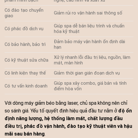
phẩm minh bạch
nghệ, cấu hình và xuất xứ
Có đào tạo chuyển
Giảm rủi ro vận hành sai thông số
giao
Giúp spa dễ bán liệu trình và chuẩn
Có phác đồ dịch vụ
hóa kỹ thuật
Đảm bảo máy vận hành ổn định dài
Có bảo hành, bảo trì
hạn
Xử lý nhanh lỗi đầu trị liệu, nguồn, làm
Có kỹ thuật sửa chữa
mát, màn hình
Có linh kiện thay thế
Giảm thời gian gián đoạn dịch vụ
Giúp spa xây combo, giá bán và tính
Có tư vấn kinh doanh
điểm hòa vốn
Với dòng máy giảm béo bằng laser, chủ spa không nên chỉ
so sánh giá. Yếu tố quyết định hiệu quả đầu tư nằm ở
độ ổn
định năng lượng, hệ thống làm mát, chất lượng đầu
điều trị, phác đồ vận hành, đào tạo kỹ thuật viên và hậu
mãi sau bán hàng
.