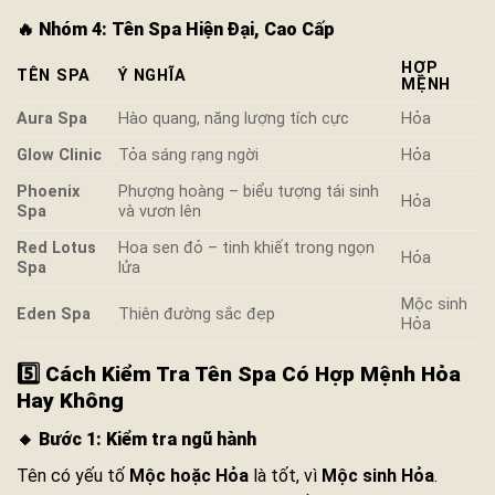
🔥
Nhóm 4: Tên Spa Hiện Đại, Cao Cấp
HỢP
TÊN SPA
Ý NGHĨA
MỆNH
Aura Spa
Hào quang, năng lượng tích cực
Hỏa
Glow Clinic
Tỏa sáng rạng ngời
Hỏa
Phoenix
Phượng hoàng – biểu tượng tái sinh
Hỏa
Spa
và vươn lên
Red Lotus
Hoa sen đỏ – tinh khiết trong ngọn
Hỏa
Spa
lửa
Mộc sinh
Eden Spa
Thiên đường sắc đẹp
Hỏa
5️⃣ Cách Kiểm Tra Tên Spa Có Hợp Mệnh Hỏa
Hay Không
🔸
Bước 1: Kiểm tra ngũ hành
Tên có yếu tố
Mộc hoặc Hỏa
là tốt, vì
Mộc sinh Hỏa
.