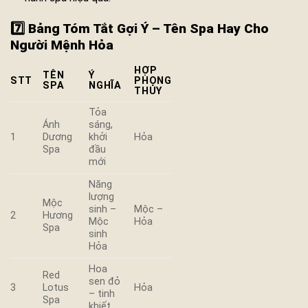
7️⃣ Bảng Tóm Tắt Gợi Ý – Tên Spa Hay Cho
Người Mệnh Hỏa
HỢP
TÊN
Ý
STT
PHONG
SPA
NGHĨA
THỦY
Tỏa
Ánh
sáng,
1
Dương
khởi
Hỏa
Spa
đầu
mới
Năng
lượng
Mộc
sinh –
Mộc –
2
Hương
Mộc
Hỏa
Spa
sinh
Hỏa
Hoa
Red
sen đỏ
3
Lotus
Hỏa
– tinh
Spa
khiết