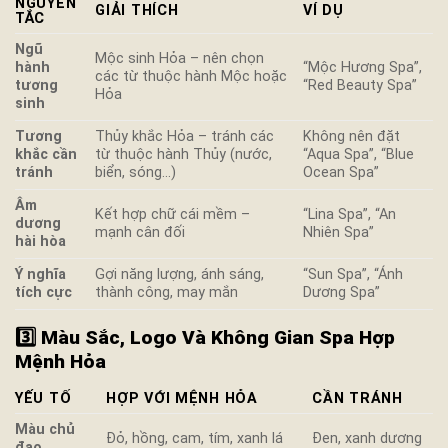
NGUYÊN
GIẢI THÍCH
VÍ DỤ
TẮC
Ngũ
Mộc sinh Hỏa – nên chọn
hành
“Mộc Hương Spa”,
các từ thuộc hành Mộc hoặc
tương
“Red Beauty Spa”
Hỏa
sinh
Tương
Thủy khắc Hỏa – tránh các
Không nên đặt
khắc cần
từ thuộc hành Thủy (nước,
“Aqua Spa”, “Blue
tránh
biển, sóng…)
Ocean Spa”
Âm
Kết hợp chữ cái mềm –
“Lina Spa”, “An
dương
mạnh cân đối
Nhiên Spa”
hài hòa
Ý nghĩa
Gợi năng lượng, ánh sáng,
“Sun Spa”, “Ánh
tích cực
thành công, may mắn
Dương Spa”
3️⃣ Màu Sắc, Logo Và Không Gian Spa Hợp
Mệnh Hỏa
YẾU TỐ
HỢP VỚI MỆNH HỎA
CẦN TRÁNH
Màu chủ
Đỏ, hồng, cam, tím, xanh lá
Đen, xanh dương
đạo