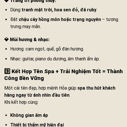
💎
Trang trí phong thủy:
Dùng
tranh mặt trời, hoa sen đỏ, đá ruby
.
Đặt
chậu cây hồng môn hoặc trạng nguyên
– tượng
trưng may mắn.
💎
Mùi hương & nhạc:
Hương: cam ngọt, quế, gỗ đàn hương.
Nhạc: guitar, piano du dương, âm thanh ấm áp.
9️⃣ Kết Hợp Tên Spa + Trải Nghiệm Tốt = Thành
Công Bền Vững
Một cái tên đẹp, hợp mệnh Hỏa giúp
spa thu hút khách
hàng ngay từ ánh nhìn đầu tiên
.
Khi kết hợp cùng:
Không gian ấm áp
Thiết bị thẩm mỹ hiện đại