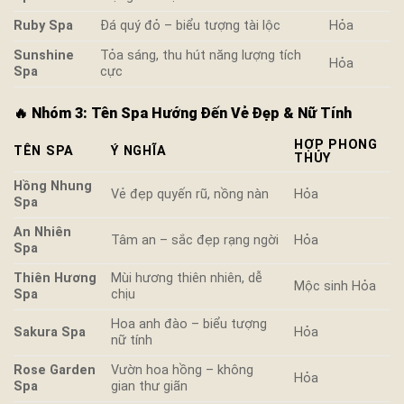
Ruby Spa
Đá quý đỏ – biểu tượng tài lộc
Hỏa
Sunshine
Tỏa sáng, thu hút năng lượng tích
Hỏa
Spa
cực
🔥
Nhóm 3: Tên Spa Hướng Đến Vẻ Đẹp & Nữ Tính
HỢP PHONG
TÊN SPA
Ý NGHĨA
THỦY
Hồng Nhung
Vẻ đẹp quyến rũ, nồng nàn
Hỏa
Spa
An Nhiên
Tâm an – sắc đẹp rạng ngời
Hỏa
Spa
Thiên Hương
Mùi hương thiên nhiên, dễ
Mộc sinh Hỏa
Spa
chịu
Hoa anh đào – biểu tượng
Sakura Spa
Hỏa
nữ tính
Rose Garden
Vườn hoa hồng – không
Hỏa
Spa
gian thư giãn