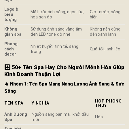
Logo &
Mặt trời, ánh sáng, ngọn lửa,
Giọt nước, sóng
biểu
hoa sen đỏ
biển
tượng
Không
Sử dụng ánh sáng vàng ấm,
Không nên dùng
gian spa
đèn LED tone đỏ nhẹ
đèn xanh lạnh
Phong
Nhiệt huyết, tinh tế, sang
cách
Quá tối, lạnh lẽo
trọng
decor
4️⃣ 50+ Tên Spa Hay Cho Người Mệnh Hỏa Giúp
Kinh Doanh Thuận Lợi
🔥
Nhóm 1: Tên Spa Mang Năng Lượng Ánh Sáng & Sức
Sống
HỢP PHONG
TÊN SPA
Ý NGHĨA
THỦY
Ánh Dương
Nguồn sáng ban mai, khởi đầu
Hỏa
Spa
mới