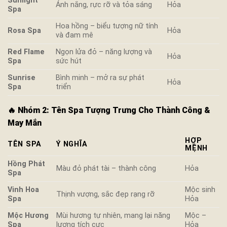
Sunlight
Ánh nắng, rực rỡ và tỏa sáng
Hỏa
Spa
Hoa hồng – biểu tượng nữ tính
Rosa Spa
Hỏa
và đam mê
Red Flame
Ngọn lửa đỏ – năng lượng và
Hỏa
Spa
sức hút
Sunrise
Bình minh – mở ra sự phát
Hỏa
Spa
triển
🔥
Nhóm 2: Tên Spa Tượng Trưng Cho Thành Công &
May Mắn
HỢP
TÊN SPA
Ý NGHĨA
MỆNH
Hồng Phát
Màu đỏ phát tài – thành công
Hỏa
Spa
Vinh Hoa
Mộc sinh
Thịnh vượng, sắc đẹp rạng rỡ
Spa
Hỏa
Mộc Hương
Mùi hương tự nhiên, mang lại năng
Mộc –
Spa
lượng tích cực
Hỏa