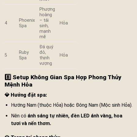
Phượng
hoàng
Phoenix
– tái
4
Hỏa
Spa
sinh,
mạnh
mẽ
Đá quý
Ruby
đỏ,
5
Hỏa
Spa
thịnh
vượng
8️⃣ Setup Không Gian Spa Hợp Phong Thủy
Mệnh Hỏa
💎
Hướng đặt spa:
Hướng Nam (thuộc Hỏa) hoặc Đông Nam (Mộc sinh Hỏa).
Nên có
ánh sáng tự nhiên, đèn LED ánh vàng, hoa
tươi và nến thơm.