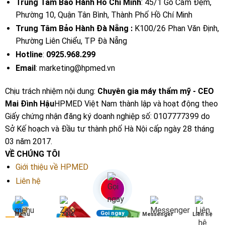
Trung Tâm Bảo Hành Hồ Chí Minh
: 45/1 Gò Cẩm Đệm,
Phường 10, Quận Tân Bình, Thành Phố Hồ Chí Minh
Trung Tâm Bảo Hành Đà Nẵng :
K100/26 Phan Văn Định,
Phường Liên Chiểu, TP Đà Nẵng
Hotline
:
0925.968.299
Email
: marketing@hpmed.vn
Chịu trách nhiệm nội dung:
Chuyên gia máy thẩm mỹ - CEO
Mai Đình Hậu
HPMED Việt Nam thành lập và hoạt động theo
Giấy chứng nhận đăng ký doanh nghiệp số: 0107777399 do
Sở Kế hoạch và Đầu tư thành phố Hà Nội cấp ngày 28 tháng
03 năm 2017.
VỀ CHÚNG TÔI
Giới thiệu về HPMED
Liên hệ
Gọi ngay
Menu
Zalo
Messenger
Liên hệ