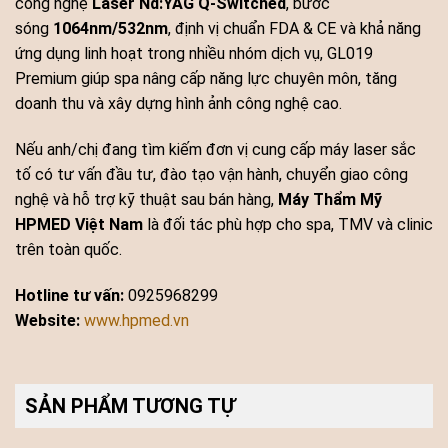
công nghệ
Laser Nd:YAG Q-Switched
, bước
sóng
1064nm/532nm
, định vị chuẩn FDA & CE và khả năng
ứng dụng linh hoạt trong nhiều nhóm dịch vụ, GL019
Premium giúp spa nâng cấp năng lực chuyên môn, tăng
doanh thu và xây dựng hình ảnh công nghệ cao.
Nếu anh/chị đang tìm kiếm đơn vị cung cấp máy laser sắc
tố có tư vấn đầu tư, đào tạo vận hành, chuyển giao công
nghệ và hỗ trợ kỹ thuật sau bán hàng,
Máy Thẩm Mỹ
HPMED Việt Nam
là đối tác phù hợp cho spa, TMV và clinic
trên toàn quốc.
Hotline tư vấn:
0925968299
Website:
www.hpmed.vn
SẢN PHẨM TƯƠNG TỰ