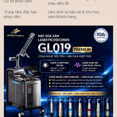
Cơ sở phun xăm
màu xăm lỗi
Trung tâm đào tạo
Làm dịch vụ hậu xử lý cho học
phun xăm
viên/khách hàng