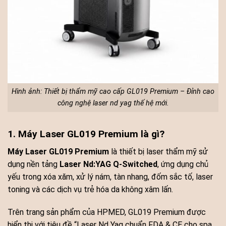
Hình ảnh: Thiết bị thẩm mỹ cao cấp GL019 Premium – Đỉnh cao
công nghệ laser nd yag thế hệ mới.
1. Máy Laser GL019 Premium là gì?
Máy Laser GL019 Premium
là thiết bị laser thẩm mỹ sử
dụng nền tảng
Laser Nd:YAG Q-Switched
, ứng dụng chủ
yếu trong xóa xăm, xử lý nám, tàn nhang, đốm sắc tố, laser
toning và các dịch vụ trẻ hóa da không xâm lấn.
Trên trang sản phẩm của HPMED, GL019 Premium được
hiển thị với tiêu đề “Laser Nd Yag chuẩn FDA & CE cho spa