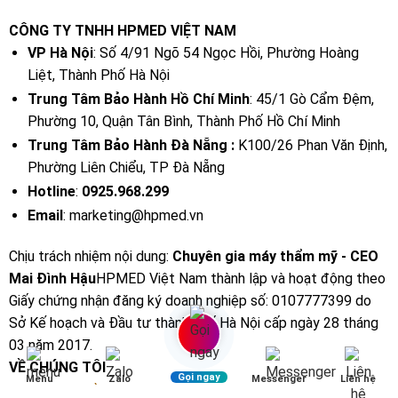
CÔNG TY TNHH HPMED VIỆT NAM
VP Hà Nội
: Số 4/91 Ngõ 54 Ngọc Hồi, Phường Hoàng
Liệt, Thành Phố Hà Nội
Trung Tâm Bảo Hành Hồ Chí Minh
: 45/1 Gò Cẩm Đệm,
Phường 10, Quận Tân Bình, Thành Phố Hồ Chí Minh
Trung Tâm Bảo Hành Đà Nẵng :
K100/26 Phan Văn Định,
Phường Liên Chiểu, TP Đà Nẵng
Hotline
:
0925.968.299
Email
: marketing@hpmed.vn
Chịu trách nhiệm nội dung:
Chuyên gia máy thẩm mỹ - CEO
Mai Đình Hậu
HPMED Việt Nam thành lập và hoạt động theo
Giấy chứng nhận đăng ký doanh nghiệp số: 0107777399 do
Sở Kế hoạch và Đầu tư thành phố Hà Nội cấp ngày 28 tháng
03 năm 2017.
VỀ CHÚNG TÔI
Gọi ngay
Menu
Zalo
Messenger
Liên hệ
Giới thiệu về HPMED