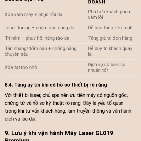
DOANH
Phù hợp khách phun
Xóa xăm mày + phục hồi da
xăm lỗi
Laser toning + chăm sóc sáng da
Dễ bán theo liệu trình
Trị nám + phục hồi hàng rào da
Tăng giá trị đơn hàng
Tàn nhang/đốm nâu + chống nắng
Dễ duy trì khách quay
chuyên sâu
lại
Dịch vụ có biên lợi
Xóa tattoo nhỏ
nhuận tốt
8.4. Tăng uy tín khi có hồ sơ thiết bị rõ ràng
Với thiết bị laser, chủ spa nên ưu tiên máy có nguồn gốc,
chứng từ và hồ sơ kỹ thuật rõ ràng. Đây là yếu tố quan
trọng khi tư vấn khách hàng, làm truyền thông và vận hành
dịch vụ lâu dài.
9. Lưu ý khi vận hành Máy Laser GL019
Premium