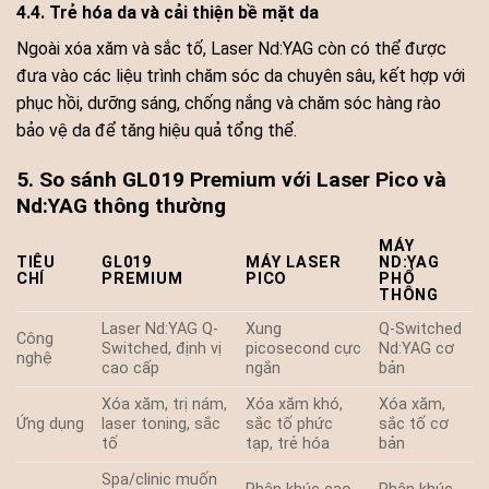
4.4. Trẻ hóa da và cải thiện bề mặt da
Ngoài xóa xăm và sắc tố, Laser Nd:YAG còn có thể được
đưa vào các liệu trình chăm sóc da chuyên sâu, kết hợp với
phục hồi, dưỡng sáng, chống nắng và chăm sóc hàng rào
bảo vệ da để tăng hiệu quả tổng thể.
5. So sánh GL019 Premium với Laser Pico và
Nd:YAG thông thường
MÁY
TIÊU
GL019
MÁY LASER
ND:YAG
CHÍ
PREMIUM
PICO
PHỔ
THÔNG
Laser Nd:YAG Q-
Xung
Q-Switched
Công
Switched, định vị
picosecond cực
Nd:YAG cơ
nghệ
cao cấp
ngắn
bản
Xóa xăm, trị nám,
Xóa xăm khó,
Xóa xăm,
Ứng dụng
laser toning, sắc
sắc tố phức
sắc tố cơ
tố
tạp, trẻ hóa
bản
Spa/clinic muốn