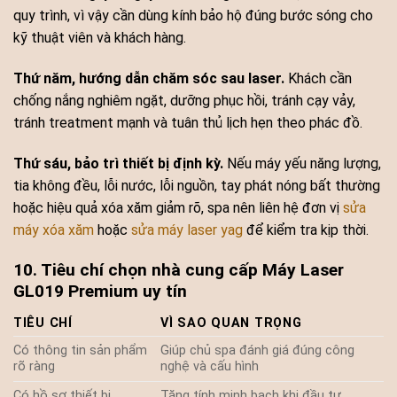
quy trình, vì vậy cần dùng kính bảo hộ đúng bước sóng cho
kỹ thuật viên và khách hàng.
Thứ năm, hướng dẫn chăm sóc sau laser.
Khách cần
chống nắng nghiêm ngặt, dưỡng phục hồi, tránh cạy vảy,
tránh treatment mạnh và tuân thủ lịch hẹn theo phác đồ.
Thứ sáu, bảo trì thiết bị định kỳ.
Nếu máy yếu năng lượng,
tia không đều, lỗi nước, lỗi nguồn, tay phát nóng bất thường
hoặc hiệu quả xóa xăm giảm rõ, spa nên liên hệ đơn vị
sửa
máy xóa xăm
hoặc
sửa máy laser yag
để kiểm tra kịp thời.
10. Tiêu chí chọn nhà cung cấp Máy Laser
GL019 Premium uy tín
TIÊU CHÍ
VÌ SAO QUAN TRỌNG
Có thông tin sản phẩm
Giúp chủ spa đánh giá đúng công
rõ ràng
nghệ và cấu hình
Có hồ sơ thiết bị
Tăng tính minh bạch khi đầu tư