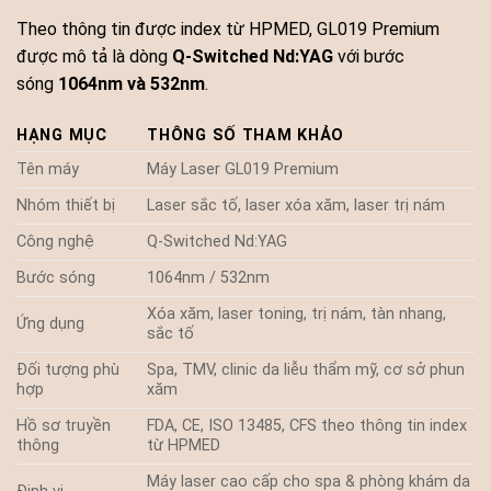
Theo thông tin được index từ HPMED, GL019 Premium
được mô tả là dòng
Q-Switched Nd:YAG
với bước
sóng
1064nm và 532nm
.
HẠNG MỤC
THÔNG SỐ THAM KHẢO
Tên máy
Máy Laser GL019 Premium
Nhóm thiết bị
Laser sắc tố, laser xóa xăm, laser trị nám
Công nghệ
Q-Switched Nd:YAG
Bước sóng
1064nm / 532nm
Xóa xăm, laser toning, trị nám, tàn nhang,
Ứng dụng
sắc tố
Đối tượng phù
Spa, TMV, clinic da liễu thẩm mỹ, cơ sở phun
hợp
xăm
Hồ sơ truyền
FDA, CE, ISO 13485, CFS theo thông tin index
thông
từ HPMED
Máy laser cao cấp cho spa & phòng khám da