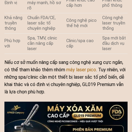
Phân khúc cao
Phân khúc
Định vị
máy mạnh, hồ sơ
cấp hơn
phổ thông
rõ
Khả năng
Chuẩn FDA/CE,
Công nghệ
Công nghệ pico
truyền
laser sắc tố
laser truyền
thế hệ mới
thông
chuyên nghiệp
thống
Spa, TMV, clinic
Spa mới bắt
Phù hợp
Clinic/spa cao
cần nâng cấp
đầu dịch vụ
với
cấp
laser
laser
Nếu cơ sở muốn nâng cấp sang công nghệ xung cực ngắn,
có thể tham khảo thêm nhóm
máy laser pico
. Tuy nhiên, với
những spa/clinic cần một thiết bị laser sắc tố phổ biến, dễ
khai thác và có định vị chuyên nghiệp, GL019 Premium vẫn
là lựa chọn phù hợp.