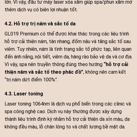
lớn. Vì vậy, đầu tư máy laser xóa xăm giúp spa/phun xăm mở
thêm dịch vụ có biên lợi nhuận tốt.
4.2. Hỗ trợ trị nám và sắc tố da
GL019 Premium có thể được khai thác trong các liệu trình
hỗ trợ cải thiện nám, tàn nhang, đốm nâu và tăng sắc tố sau
viêm. Tuy nhiên, nám là tình trạng sắc tố phức tạp, liên quan
đến ánh nắng, nội tiết, viêm da, hàng rào bảo vệ da và cơ địa.
Vì vậy, spa nên truyền thông đúng theo hướng
“hỗ trợ cải
thiện nám và sắc tố theo phác đồ”
, không nên cam kết
“trị nám dứt điểm 100%”.
4.3. Laser toning
Laser toning 1064nm là dịch vụ phổ biến trong các clinic và
spa công nghệ cao. Dịch vụ này thường được xây dựng
thành liệu trình định kỳ nhằm hỗ trợ cải thiện da xỉn màu, da
không đều màu, lỗ chân lông to và chất lượng bề mặt da.