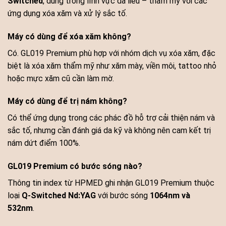
Switched
, dùng trong lĩnh vực da liễu – thẩm mỹ với các
ứng dụng xóa xăm và xử lý sắc tố.
Máy có dùng để xóa xăm không?
Có. GL019 Premium phù hợp với nhóm dịch vụ xóa xăm, đặc
biệt là xóa xăm thẩm mỹ như xăm mày, viền môi, tattoo nhỏ
hoặc mực xăm cũ cần làm mờ.
Máy có dùng để trị nám không?
Có thể ứng dụng trong các phác đồ hỗ trợ cải thiện nám và
sắc tố, nhưng cần đánh giá da kỹ và không nên cam kết trị
nám dứt điểm 100%.
GL019 Premium có bước sóng nào?
Thông tin index từ HPMED ghi nhận GL019 Premium thuộc
loại
Q-Switched Nd:YAG
với bước sóng
1064nm và
532nm
.