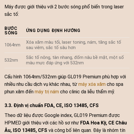
Máy được giới thiệu với 2 bước sóng phổ biến trong laser
sắc tố:
BƯỚC
ỨNG DỤNG ĐỊNH HƯỚNG
SÓNG
Xóa xăm màu tối, laser toning, nám, tăng sắc tố
1064nm
sau viêm, sắc tố sâu hơn
Sắc tố nông, tàn nhang, đốm nâu bề mặt, một số
532nm
màu mực đáp ứng với 532nm
Cấu hình 1064nm/532nm giúp GL019 Premium phù hợp với
nhiều nhu cầu dịch vụ khác nhau, từ
máy xóa xăm
cho spa
phun xăm đến
máy trị nám
cho clinic da liễu thẩm mỹ.
3.3. Định vị chuẩn FDA, CE, ISO 13485, CFS
Theo dữ liệu được Google index, GL019 Premium được
HPMED giới thiệu với các hồ sơ như
FDA Hoa Kỳ, CE Châu
Âu, ISO 13485, CFS
và công bố liên quan. Đây là nhóm tín