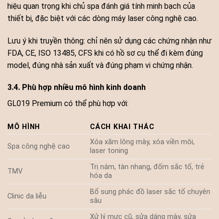
hiệu quan trọng khi chủ spa đánh giá tính minh bạch của
thiết bị, đặc biệt với các dòng máy laser công nghệ cao.
Lưu ý khi truyền thông: chỉ nên sử dụng các chứng nhận như
FDA, CE, ISO 13485, CFS khi có hồ sơ cụ thể đi kèm đúng
model, đúng nhà sản xuất và đúng phạm vi chứng nhận.
3.4. Phù hợp nhiều mô hình kinh doanh
GL019 Premium có thể phù hợp với:
MÔ HÌNH
CÁCH KHAI THÁC
Xóa xăm lông mày, xóa viền môi,
Spa công nghệ cao
laser toning
Trị nám, tàn nhang, đốm sắc tố, trẻ
TMV
hóa da
Bổ sung phác đồ laser sắc tố chuyên
Clinic da liễu
sâu
Xử lý mực cũ, sửa dáng mày, sửa