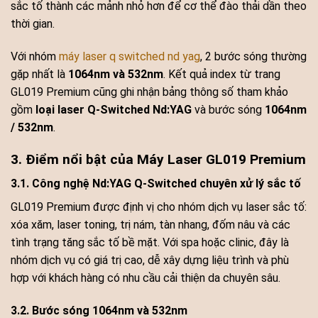
sắc tố thành các mảnh nhỏ hơn để cơ thể đào thải dần theo
thời gian.
Với nhóm
máy laser q switched nd yag
, 2 bước sóng thường
gặp nhất là
1064nm và 532nm
. Kết quả index từ trang
GL019 Premium cũng ghi nhận bảng thông số tham khảo
gồm
loại laser Q-Switched Nd:YAG
và bước sóng
1064nm
/ 532nm
.
3. Điểm nổi bật của Máy Laser GL019 Premium
3.1. Công nghệ Nd:YAG Q-Switched chuyên xử lý sắc tố
GL019 Premium được định vị cho nhóm dịch vụ laser sắc tố:
xóa xăm, laser toning, trị nám, tàn nhang, đốm nâu và các
tình trạng tăng sắc tố bề mặt. Với spa hoặc clinic, đây là
nhóm dịch vụ có giá trị cao, dễ xây dựng liệu trình và phù
hợp với khách hàng có nhu cầu cải thiện da chuyên sâu.
3.2. Bước sóng 1064nm và 532nm