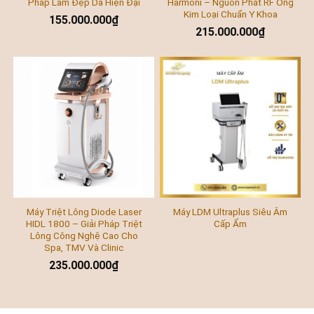
Pháp Làm Đẹp Da Hiện Đại
Harmoni – Nguồn Phát RF Ống
Kim Loại Chuẩn Y Khoa
155.000.000
₫
215.000.000
₫
Máy Triệt Lông Diode Laser
Máy LDM Ultraplus Siêu Âm
HIDL 1800 – Giải Pháp Triệt
Cấp Ẩm
Lông Công Nghệ Cao Cho
Spa, TMV Và Clinic
235.000.000
₫