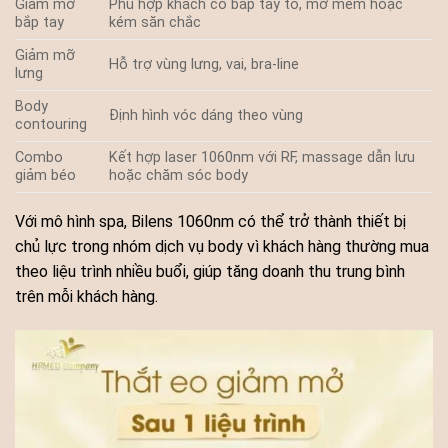
Giảm mỡ
Phù hợp khách có bắp tay to, mỡ mềm hoặc
bắp tay
kém săn chắc
Giảm mỡ
Hỗ trợ vùng lưng, vai, bra-line
lưng
Body
Định hình vóc dáng theo vùng
contouring
Combo
Kết hợp laser 1060nm với RF, massage dẫn lưu
giảm béo
hoặc chăm sóc body
Với mô hình spa, Bilens 1060nm có thể trở thành thiết bị
chủ lực trong nhóm dịch vụ body vì khách hàng thường mua
theo liệu trình nhiều buổi, giúp tăng doanh thu trung bình
trên mỗi khách hàng.