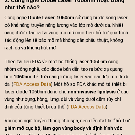
2. Công nghệ Diode Laser 1060nm hoạt động
như thế nào?
Công nghệ
Diode Laser 1060nm
sử dụng bước sóng laser
có khả năng truyền năng lượng vào lớp mô dưới da. Nhiệt
năng được tạo ra tại vùng mô mỡ mục tiêu, hỗ trợ quá trình
tác động lên tế bào mỡ mà không cần phẫu thuật, không
rạch da và không hút mỡ.
Theo tài liệu FDA về một hệ thống laser 1060nm cùng
nhóm công nghệ, các diode bán dẫn tạo ra bức xạ quang
học
1060nm
để đưa năng lượng laser vào các lớp mô dưới
da. (
FDA Access Data
) Một hồ sơ FDA khác mô tả thiết bị
laser diode 1060nm dùng cho
non-invasive lipolysis
ở các
vùng như bụng, hông, lưng, đùi và vùng dưới cằm tùy chỉ
định của từng thiết bị cụ thể. (
FDA Access Data
)
Với ngôn ngữ truyền thông cho spa, nên diễn đạt là:
“hỗ trợ
giảm mỡ cục bộ, làm gọn vùng body và định hình vóc