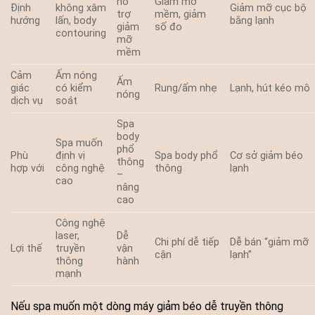
hỗ
Giảm mỡ
Định
không xâm
Giảm mỡ cục bộ
trợ
mềm, giảm
hướng
lấn, body
bằng lạnh
giảm
số đo
contouring
mỡ
mềm
Cảm
Ấm nóng
Ấm
giác
có kiểm
Rung/ấm nhẹ
Lạnh, hút kéo mô
nóng
dịch vụ
soát
Spa
body
Spa muốn
phổ
Phù
định vị
Spa body phổ
Cơ sở giảm béo
thông
hợp với
công nghệ
thông
lạnh
–
cao
nâng
cao
Công nghệ
laser,
Dễ
Chi phí dễ tiếp
Dễ bán “giảm mỡ
Lợi thế
truyền
vận
cận
lạnh”
thông
hành
mạnh
Nếu spa muốn một dòng máy giảm béo dễ truyền thông