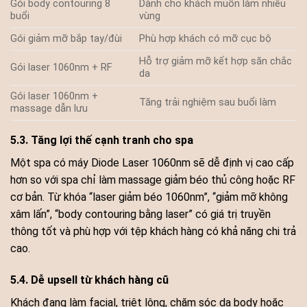
Gói body contouring 8
Dành cho khách muốn làm nhiều
buổi
vùng
Gói giảm mỡ bắp tay/đùi
Phù hợp khách có mỡ cục bộ
Hỗ trợ giảm mỡ kết hợp săn chắc
Gói laser 1060nm + RF
da
Gói laser 1060nm +
Tăng trải nghiệm sau buổi làm
massage dẫn lưu
5.3. Tăng lợi thế cạnh tranh cho spa
Một spa có máy Diode Laser 1060nm sẽ dễ định vị cao cấp
hơn so với spa chỉ làm massage giảm béo thủ công hoặc RF
cơ bản. Từ khóa “laser giảm béo 1060nm”, “giảm mỡ không
xâm lấn”, “body contouring bằng laser” có giá trị truyền
thông tốt và phù hợp với tệp khách hàng có khả năng chi trả
cao.
5.4. Dễ upsell từ khách hàng cũ
Khách đang làm facial, triệt lông, chăm sóc da body hoặc