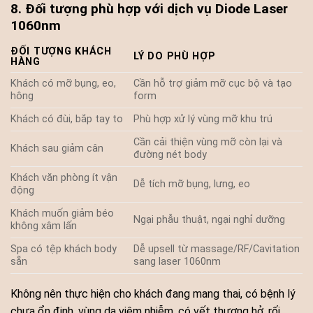
8. Đối tượng phù hợp với dịch vụ Diode Laser
1060nm
ĐỐI TƯỢNG KHÁCH
LÝ DO PHÙ HỢP
HÀNG
Khách có mỡ bụng, eo,
Cần hỗ trợ giảm mỡ cục bộ và tạo
hông
form
Khách có đùi, bắp tay to
Phù hợp xử lý vùng mỡ khu trú
Cần cải thiện vùng mỡ còn lại và
Khách sau giảm cân
đường nét body
Khách văn phòng ít vận
Dễ tích mỡ bụng, lưng, eo
động
Khách muốn giảm béo
Ngại phẫu thuật, ngại nghỉ dưỡng
không xâm lấn
Spa có tệp khách body
Dễ upsell từ massage/RF/Cavitation
sẵn
sang laser 1060nm
Không nên thực hiện cho khách đang mang thai, có bệnh lý
chưa ổn định, vùng da viêm nhiễm, có vết thương hở, rối