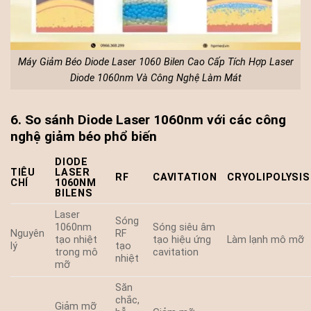
Máy Giảm Béo Diode Laser 1060 Bilen Cao Cấp Tích Hợp Laser
Diode 1060nm Và Công Nghệ Làm Mát
6. So sánh Diode Laser 1060nm với các công
nghệ giảm béo phổ biến
DIODE
TIÊU
LASER
RF
CAVITATION
CRYOLIPOLYSIS
CHÍ
1060NM
BILENS
Laser
Sóng
1060nm
Sóng siêu âm
Nguyên
RF
tạo nhiệt
tạo hiệu ứng
Làm lạnh mô mỡ
lý
tạo
trong mô
cavitation
nhiệt
mỡ
Săn
chắc,
Giảm mỡ