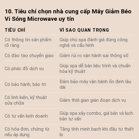
10. Tiêu chí chọn nhà cung cấp Máy Giảm Béo
Vi Sóng Microwave uy tín
TIÊU CHÍ
VÌ SAO QUAN TRỌNG
Có thông tin sản phẩm
Giúp chủ spa đánh giá đúng công
rõ ràng
nghệ và cấu hình
Có đào tạo chuyển giao
Giảm rủi ro vận hành sai thông số
Giúp spa dễ bán liệu trình và chuẩn
Có phác đồ dịch vụ
hóa kỹ thuật
Đảm bảo máy vận hành ổn định lâu
Có bảo hành, bảo trì
dài
Có linh kiện, kỹ thuật
Giảm thời gian gián đoạn dịch vụ
sửa chữa
Giúp spa xây combo, giá bán và kịch
Có tư vấn kinh doanh
bản tư vấn
Có hóa đơn, chứng từ
Tăng tính minh bạch khi đầu tư thiết
nếu áp dụng
bị