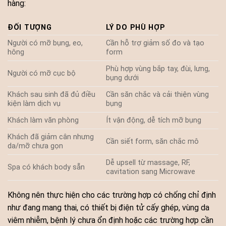
hàng:
ĐỐI TƯỢNG
LÝ DO PHÙ HỢP
Người có mỡ bụng, eo,
Cần hỗ trợ giảm số đo và tạo
hông
form
Phù hợp vùng bắp tay, đùi, lưng,
Người có mỡ cục bộ
bụng dưới
Khách sau sinh đã đủ điều
Cần săn chắc và cải thiện vùng
kiện làm dịch vụ
bụng
Khách làm văn phòng
Ít vận động, dễ tích mỡ bụng
Khách đã giảm cân nhưng
Cần siết form, săn chắc mô
da/mỡ chưa gọn
Dễ upsell từ massage, RF,
Spa có khách body sẵn
cavitation sang Microwave
Không nên thực hiện cho các trường hợp có chống chỉ định
như đang mang thai, có thiết bị điện tử cấy ghép, vùng da
viêm nhiễm, bệnh lý chưa ổn định hoặc các trường hợp cần