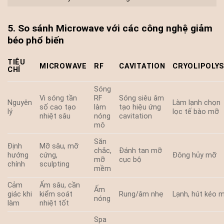
5. So sánh Microwave với các công nghệ giảm
béo phổ biến
TIÊU
MICROWAVE
RF
CAVITATION
CRYOLIPOLYS
CHÍ
Sóng
Vi sóng tần
RF
Sóng siêu âm
Nguyên
Làm lạnh chọn
số cao tạo
làm
tạo hiệu ứng
lý
lọc tế bào mỡ
nhiệt sâu
nóng
cavitation
mô
Săn
Định
Mỡ sâu, mỡ
chắc,
Đánh tan mỡ
hướng
cứng,
Đông hủy mỡ
mỡ
cục bộ
chính
sculpting
mềm
Cảm
Ấm sâu, cần
Ấm
giác khi
kiểm soát
Rung/âm nhẹ
Lạnh, hút kéo 
nóng
làm
nhiệt tốt
Spa