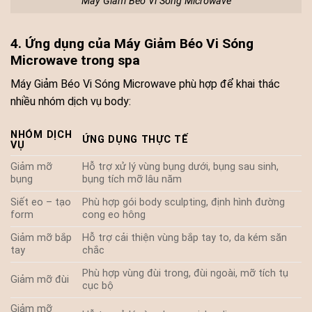
Máy Giảm Béo Vi Sóng Microwave
4. Ứng dụng của Máy Giảm Béo Vi Sóng
Microwave trong spa
Máy Giảm Béo Vi Sóng Microwave phù hợp để khai thác
nhiều nhóm dịch vụ body:
NHÓM DỊCH
ỨNG DỤNG THỰC TẾ
VỤ
Giảm mỡ
Hỗ trợ xử lý vùng bụng dưới, bụng sau sinh,
bụng
bụng tích mỡ lâu năm
Siết eo – tạo
Phù hợp gói body sculpting, định hình đường
form
cong eo hông
Giảm mỡ bắp
Hỗ trợ cải thiện vùng bắp tay to, da kém săn
tay
chắc
Phù hợp vùng đùi trong, đùi ngoài, mỡ tích tụ
Giảm mỡ đùi
cục bộ
Giảm mỡ