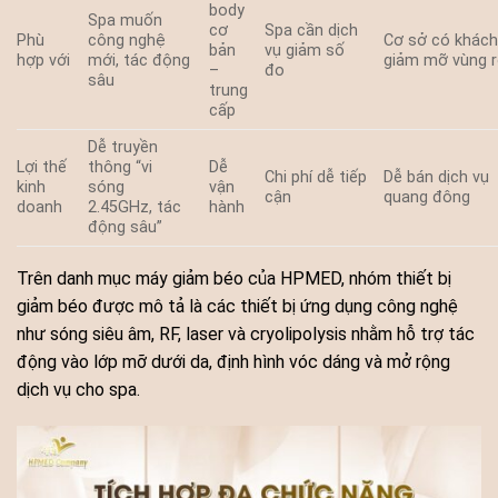
body
Spa muốn
cơ
Spa cần dịch
Phù
công nghệ
Cơ sở có khác
bản
vụ giảm số
hợp với
mới, tác động
giảm mỡ vùng 
–
đo
sâu
trung
cấp
Dễ truyền
Lợi thế
thông “vi
Dễ
Chi phí dễ tiếp
Dễ bán dịch vụ
kinh
sóng
vận
cận
quang đông
doanh
2.45GHz, tác
hành
động sâu”
Trên danh mục máy giảm béo của HPMED, nhóm thiết bị
giảm béo được mô tả là các thiết bị ứng dụng công nghệ
như sóng siêu âm, RF, laser và cryolipolysis nhằm hỗ trợ tác
động vào lớp mỡ dưới da, định hình vóc dáng và mở rộng
dịch vụ cho spa.