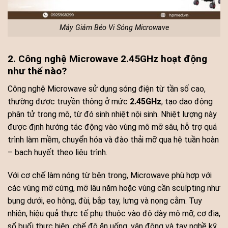
Máy Giảm Béo Vi Sóng Microwave
2. Công nghệ Microwave 2.45GHz hoạt động
như thế nào?
Công nghệ Microwave sử dụng sóng điện từ tần số cao,
thường được truyền thông ở mức
2.45GHz
, tạo dao động
phân tử trong mô, từ đó sinh nhiệt nội sinh. Nhiệt lượng này
được định hướng tác động vào vùng mô mỡ sâu, hỗ trợ quá
trình làm mềm, chuyển hóa và đào thải mỡ qua hệ tuần hoàn
– bạch huyết theo liệu trình.
Với cơ chế làm nóng từ bên trong, Microwave phù hợp với
các vùng mỡ cứng, mỡ lâu năm hoặc vùng cần sculpting như
bụng dưới, eo hông, đùi, bắp tay, lưng và nọng cằm. Tuy
nhiên, hiệu quả thực tế phụ thuộc vào độ dày mô mỡ, cơ địa,
số buổi thực hiện, chế độ ăn uống, vận động và tay nghề kỹ