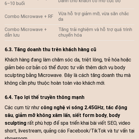
Dành cho khách có mỡ cục bộ
6–10 buổi
Vừa hỗ trợ giảm mỡ, vừa săn chắc
Combo Microwave + RF
da
Combo Microwave +
Tăng trải nghiệm và hỗ trợ quá trình
dẫn lưu
chuyển hóa
6.3. Tăng doanh thu trên khách hàng cũ
Khách hàng đang làm chăm sóc da, triệt lông, trẻ hóa hoặc
giảm béo cơ bản có thể được tư vấn thêm dịch vụ body
sculpting bằng Microwave. Đây là cách tăng doanh thu mà
không cần phụ thuộc hoàn toàn vào khách mới.
6.4. Tạo lợi thế truyền thông mạnh
Các cụm từ như
công nghệ vi sóng 2.45GHz
,
tác động
sâu
,
giảm mỡ không xâm lấn
,
siết form body
,
body
sculpting
rất phù hợp để spa triển khai bài viết SEO, video
short, livestream, quảng cáo Facebook/TikTok và tư vấn tại
showroom.