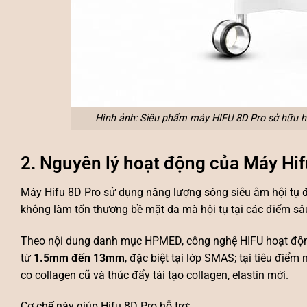
Hình ảnh: Siêu phẩm
máy HIFU
8D Pro sở hữu h
2. Nguyên lý hoạt động của Máy Hif
Máy Hifu 8D Pro sử dụng năng lượng sóng siêu âm hội tụ 
không làm tổn thương bề mặt da mà hội tụ tại các điểm sâu
Theo nội dung danh mục HPMED, công nghệ HIFU hoạt động 
từ
1.5mm đến 13mm
, đặc biệt tại lớp SMAS; tại tiêu điể
co collagen cũ và thúc đẩy tái tạo collagen, elastin mới.
Cơ chế này giúp Hifu 8D Pro hỗ trợ: