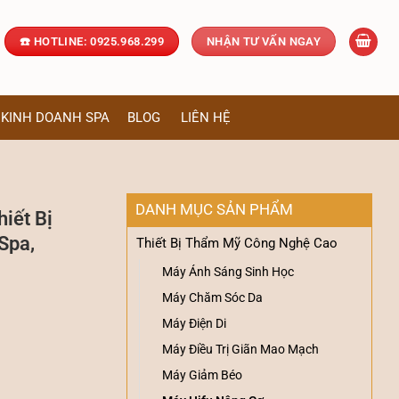
☎️ HOTLINE: 0925.968.299
NHẬN TƯ VẤN NGAY
KINH DOANH SPA
BLOG
LIÊN HỆ
DANH MỤC SẢN PHẨM
iết Bị
Spa,
Thiết Bị Thẩm Mỹ Công Nghệ Cao
Máy Ánh Sáng Sinh Học
Máy Chăm Sóc Da
Máy Điện Di
Máy Điều Trị Giãn Mao Mạch
Hóa Không Xâm Lấn Cho Spa, Clinic số lượng
Máy Giảm Béo