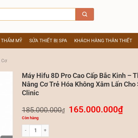
Ị THẨM MỸ
SỬA THIẾT BỊ SPA
KHÁCH HÀNG THÂN THIẾT
g Cơ
Máy Hifu 8D Pro Cao Cấp Bắc Kinh – Th
Nâng Cơ Trẻ Hóa Không Xâm Lấn Cho 
Clinic
165.000.000
₫
185.000.000
₫
Còn hàng
Máy Hifu 8D Pro Cao Cấp Bắc Kinh – Thiết Bị Nâng Cơ Trẻ 