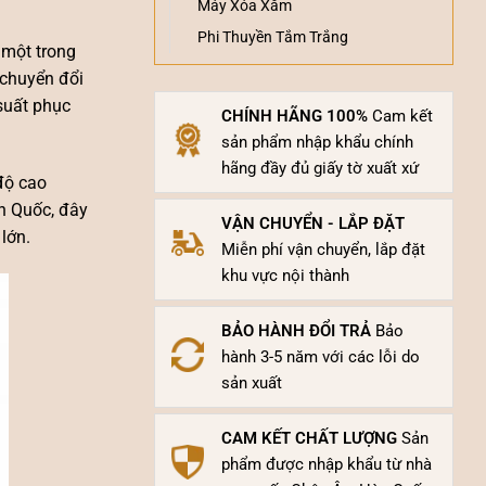
Máy Xóa Xăm
Phi Thuyền Tắm Trắng
 một trong
 chuyển đổi
 suất phục
CHÍNH HÃNG 100%
Cam kết
sản phẩm nhập khẩu chính
hãng đầy đủ giấy tờ xuất xứ
độ cao
àn Quốc, đây
VẬN CHUYỂN - LẮP ĐẶT
lớn.
Miễn phí vận chuyển, lắp đặt
khu vực nội thành
BẢO HÀNH ĐỔI TRẢ
Bảo
hành 3-5 năm với các lỗi do
sản xuất
CAM KẾT CHẤT LƯỢNG
Sản
phẩm được nhập khẩu từ nhà