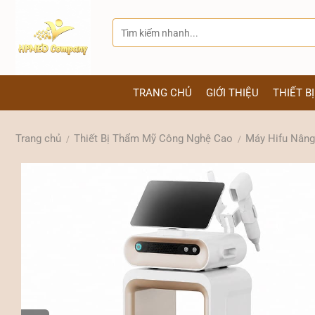
Bỏ
qua
Tìm
kiếm:
nội
dung
TRANG CHỦ
GIỚI THIỆU
THIẾT B
Trang chủ
Thiết Bị Thẩm Mỹ Công Nghệ Cao
Máy Hifu Nân
/
/