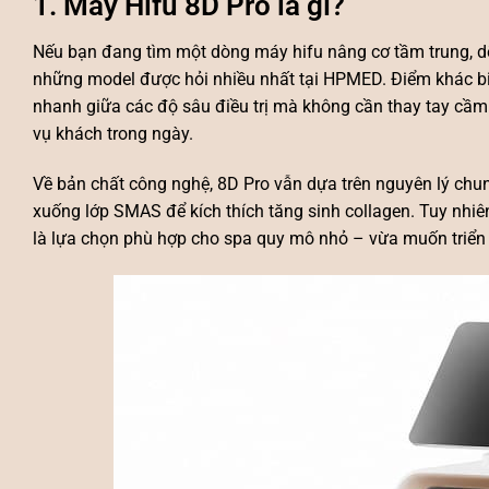
1. Máy Hifu 8D Pro là gì?
Nếu bạn đang tìm một dòng máy hifu nâng cơ tầm trung, dễ
những model được hỏi nhiều nhất tại HPMED. Điểm khác bi
nhanh giữa các độ sâu điều trị mà không cần thay tay cầm r
vụ khách trong ngày.
Về bản chất công nghệ, 8D Pro vẫn dựa trên nguyên lý ch
xuống lớp SMAS để kích thích tăng sinh collagen. Tuy nhiê
là lựa chọn phù hợp cho spa quy mô nhỏ – vừa muốn triển 