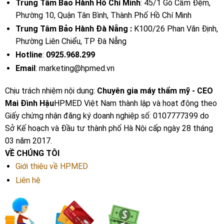
Trung Tâm Bảo Hành Hồ Chí Minh
: 45/1 Gò Cẩm Đệm,
Phường 10, Quận Tân Bình, Thành Phố Hồ Chí Minh
Trung Tâm Bảo Hành Đà Nẵng :
K100/26 Phan Văn Định,
Phường Liên Chiểu, TP Đà Nẵng
Hotline
:
0925.968.299
Email
: marketing@hpmed.vn
Chịu trách nhiệm nội dung:
Chuyên gia máy thẩm mỹ - CEO
Mai Đình Hậu
HPMED Việt Nam thành lập và hoạt động theo
Giấy chứng nhận đăng ký doanh nghiệp số: 0107777399 do
Sở Kế hoạch và Đầu tư thành phố Hà Nội cấp ngày 28 tháng
03 năm 2017.
VỀ CHÚNG TÔI
Giới thiệu về HPMED
Liên hệ