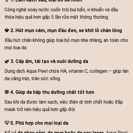
Công nghệ xoáy nước cuốn trôi bụi bẩn, vi khuẩn và dầu
thừa hiệu quả hơn gấp 5 lần rửa mặt thông thường.
💎 2. Hút mụn cám, mụn đầu đen, se khít lỗ chân lông
Đầu hút chân không giúp loại bỏ mụn nhẹ nhàng, an toàn cho
mọi loại da.
🌿 3. Cấp ẩm, tái tạo và nuôi dưỡng da
Dung dịch Aqua Peel chứa HA, vitamin C, collagen – giúp làn
da căng mịn, tràn sức sống.
🌸 4. Giúp da hấp thu dưỡng chất tốt hơn
Sau khi da được làm sạch, việc điện di tinh chất hoặc đắp
mask trở nên hiệu quả hơn gấp đôi.
💡 5. Phù hợp cho mọi loại da
Kể cả
da nhạy cảm, da mụn hoặc da sau laser
, Aqua Peel