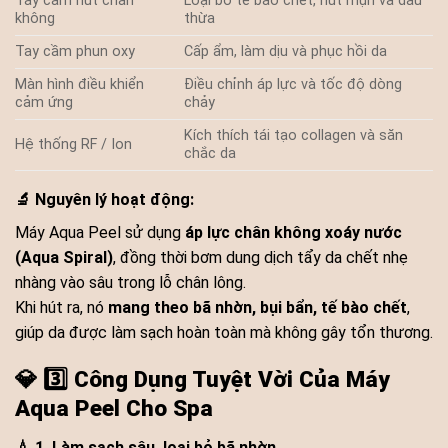
Tay cầm hút chân
Loại bỏ tế bào chết, hút mụn và dầu
không
thừa
Tay cầm phun oxy
Cấp ẩm, làm dịu và phục hồi da
Màn hình điều khiển
Điều chỉnh áp lực và tốc độ dòng
cảm ứng
chảy
Kích thích tái tạo collagen và săn
Hệ thống RF / Ion
chắc da
🔬 Nguyên lý hoạt động:
Máy Aqua Peel sử dụng
áp lực chân không xoáy nước
(Aqua Spiral)
, đồng thời bơm dung dịch tẩy da chết nhẹ
nhàng vào sâu trong lỗ chân lông.
Khi hút ra, nó
mang theo bã nhờn, bụi bẩn, tế bào chết
,
giúp da được làm sạch hoàn toàn mà không gây tổn thương.
💎
3️⃣ Công Dụng Tuyệt Vời Của Máy
Aqua Peel Cho Spa
💧 1. Làm sạch sâu, loại bỏ bã nhờn