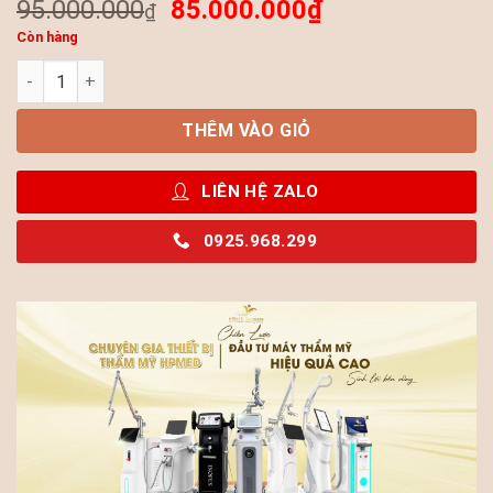
95.000.000
85.000.000
₫
₫
Còn hàng
Máy Aqua Peel Ultra Spa 💎 Giải Pháp Chăm Sóc Da Chuyên 
THÊM VÀO GIỎ
LIÊN HỆ ZALO
0925.968.299