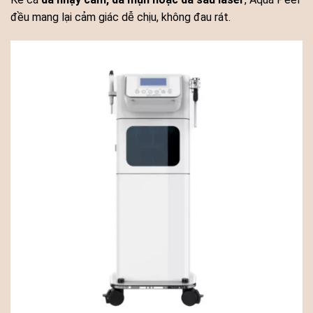
đều mang lại cảm giác dễ chịu, không đau rát.