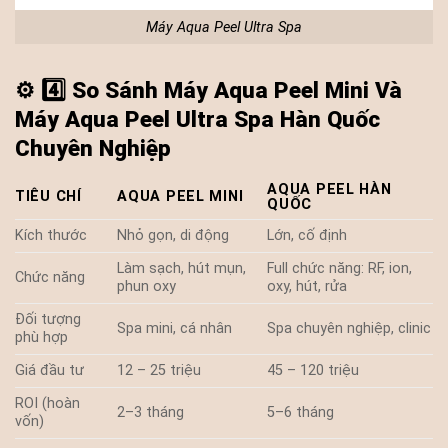
Máy Aqua Peel Ultra Spa
⚙️
4️⃣ So Sánh Máy Aqua Peel Mini Và
Máy Aqua Peel Ultra Spa Hàn Quốc
Chuyên Nghiệp
AQUA PEEL HÀN
TIÊU CHÍ
AQUA PEEL MINI
QUỐC
Kích thước
Nhỏ gọn, di động
Lớn, cố định
Làm sạch, hút mụn,
Full chức năng: RF, ion,
Chức năng
phun oxy
oxy, hút, rửa
Đối tượng
Spa mini, cá nhân
Spa chuyên nghiệp, clinic
phù hợp
Giá đầu tư
12 – 25 triệu
45 – 120 triệu
ROI (hoàn
2–3 tháng
5–6 tháng
vốn)