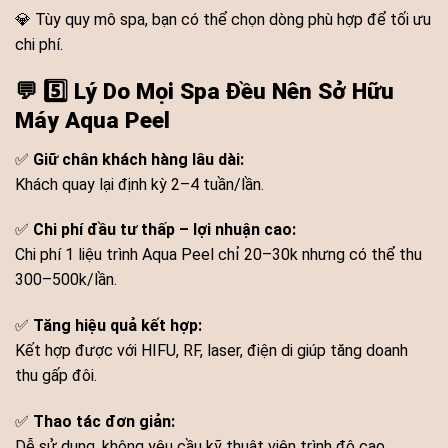
💎 Tùy quy mô spa, bạn có thể chọn dòng phù hợp để tối ưu
chi phí.
💬
5️⃣ Lý Do Mọi Spa Đều Nên Sở Hữu
Máy Aqua Peel
✅
Giữ chân khách hàng lâu dài:
Khách quay lại định kỳ 2–4 tuần/lần.
✅
Chi phí đầu tư thấp – lợi nhuận cao:
Chi phí 1 liệu trình Aqua Peel chỉ 20–30k nhưng có thể thu
300–500k/lần.
✅
Tăng hiệu quả kết hợp:
Kết hợp được với HIFU, RF, laser, điện di giúp tăng doanh
thu gấp đôi.
✅
Thao tác đơn giản:
Dễ sử dụng, không yêu cầu kỹ thuật viên trình độ cao.