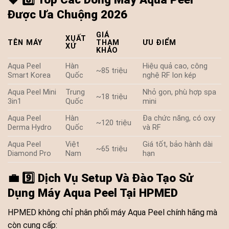
Được Ưa Chuộng 2026
GIÁ
XUẤT
TÊN MÁY
THAM
ƯU ĐIỂM
XỨ
KHẢO
Aqua Peel
Hàn
Hiệu quả cao, công
~85 triệu
Smart Korea
Quốc
nghệ RF Ion kép
Aqua Peel Mini
Trung
Nhỏ gọn, phù hợp spa
~18 triệu
3in1
Quốc
mini
Aqua Peel
Hàn
Đa chức năng, có oxy
~120 triệu
Derma Hydro
Quốc
và RF
Aqua Peel
Việt
Giá tốt, bảo hành dài
~65 triệu
Diamond Pro
Nam
hạn
💼
9️⃣ Dịch Vụ Setup Và Đào Tạo Sử
Dụng Máy Aqua Peel Tại HPMED
HPMED không chỉ phân phối máy Aqua Peel chính hãng mà
còn cung cấp: