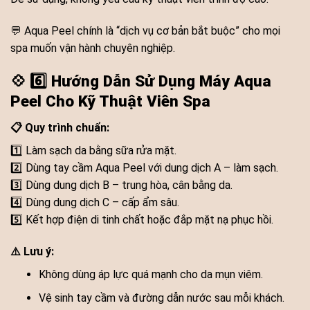
💬 Aqua Peel chính là “dịch vụ cơ bản bắt buộc” cho mọi
spa muốn vận hành chuyên nghiệp.
💠
6️⃣ Hướng Dẫn Sử Dụng Máy Aqua
Peel Cho Kỹ Thuật Viên Spa
📋 Quy trình chuẩn:
1️⃣ Làm sạch da bằng sữa rửa mặt.
2️⃣ Dùng tay cầm Aqua Peel với dung dịch A – làm sạch.
3️⃣ Dùng dung dịch B – trung hòa, cân bằng da.
4️⃣ Dùng dung dịch C – cấp ẩm sâu.
5️⃣ Kết hợp điện di tinh chất hoặc đắp mặt nạ phục hồi.
⚠️ Lưu ý:
Không dùng áp lực quá mạnh cho da mụn viêm.
Vệ sinh tay cầm và đường dẫn nước sau mỗi khách.