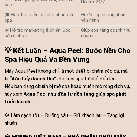
Hỗ trợ 24/7
cao
🎓 Đào tạo miễn phí cho nhân viên
Được cấp chứng nhận
spa
vận hành
🌿 Hỗ trợ marketing & chiến lược
Giúp spa tăng doanh thu
bán dịch vụ
nhanh
💡
Kết Luận – Aqua Peel: Bước Nền Cho
Spa Hiệu Quả Và Bền Vững
Máy Aqua Peel không chỉ là một thiết bị chăm sóc da, mà
là
“đòn bẩy doanh thu”
cho mọi spa từ nhỏ đến lớn.
Nếu bạn đang chuẩn bị mở spa hoặc muốn mở rộng dịch vụ,
hãy xem
Aqua Peel như đầu tư nền tảng giúp spa phát
triển lâu dài.
💎 Làm sạch tốt – Dưỡng sâu – Giữ khách lâu – Tăng lợi
nhuận.
💎
HPMED VIỆT NAM – NHÀ PHÂN PHỐI MÁY