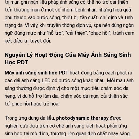
trị mụn ghi nhận liệu pháp ánh sáng có thể hỗ trợ cải thiện
tổn thương mụn ở một số nhóm bệnh nhân, nhưng hiệu quả
phụ thuộc vào bước sóng, thiết bị, tần suất, chỉ định và tình
trạng da. Vì vậy, khi truyền thông dịch vụ, spa nên dùng ngôn
ngữ đúng mực như “hỗ trợ”, “cải thiện”, “phục hồi”, tránh cam
kết điều trị tuyệt đối.
Nguyên Lý Hoạt Động Của Máy Ánh Sáng Sinh
Học PDT
Máy ánh sáng sinh học PDT
hoạt động bằng cách phát ra
các dải ánh sáng LED có bước sóng khác nhau. Mỗi màu ánh
sáng thường được định vị cho một mục tiêu chăm sóc da
riêng, ví dụ hỗ trợ làm dịu, chăm sóc da mụn, cải thiện sắc
tố, phục hồi hoặc trẻ hóa.
Trong ứng dụng da liễu,
photodynamic therapy
được
nghiên cứu dựa trên cơ chế ánh sáng kích hoạt phản ứng
sinh học tại mô đích, thường liên quan đến chất nhạy sáng