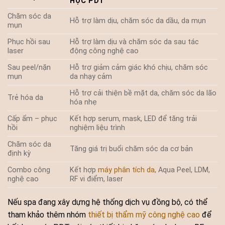
HỌC PDT
Chăm sóc da
Hỗ trợ làm dịu, chăm sóc da dầu, da mụn
mụn
Phục hồi sau
Hỗ trợ làm dịu và chăm sóc da sau tác
laser
động công nghệ cao
Sau peel/nặn
Hỗ trợ giảm cảm giác khó chịu, chăm sóc
mụn
da nhạy cảm
Hỗ trợ cải thiện bề mặt da, chăm sóc da lão
Trẻ hóa da
hóa nhẹ
Cấp ẩm – phục
Kết hợp serum, mask, LED để tăng trải
hồi
nghiệm liệu trình
Chăm sóc da
Tăng giá trị buổi chăm sóc da cơ bản
định kỳ
Combo công
Kết hợp
máy phân tích da
, Aqua Peel, LDM,
nghệ cao
RF vi điểm, laser
Nếu spa đang xây dựng hệ thống dịch vụ đồng bộ, có thể
tham khảo thêm nhóm
thiết bị thẩm mỹ công nghệ cao
để