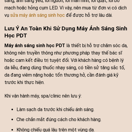
sáng, ánh sáng yếu, lỗi nguồn, lỗi màn hình, lỗi quạt, lỗi bo
mạch hoặc hỏng cụm LED. Vì vậy, nên mua từ đơn vị có dịch
vụ
sửa máy ánh sáng sinh học
để được hỗ trợ lâu dài.
Lưu Ý An Toàn Khi Sử Dụng Máy Ánh Sáng Sinh
Học PDT
Máy ánh sáng sinh học PDT
là thiết bị hỗ trợ chăm sóc da,
không nên truyền thông như phương pháp thay thế bác sĩ
hoặc cam kết điều trị tuyệt đối. Với khách hàng có bệnh lý
da liễu, đang dùng thuốc nhạy sáng, có tiền sử tăng sắc tố,
da đang viêm nặng hoặc tổn thương hở, cần đánh giá kỹ
trước khi thực hiện.
Khi vận hành máy, spa/clinic nên lưu ý:
Làm sạch da trước khi chiếu ánh sáng.
Che chắn mắt đúng cách cho khách hàng.
Không chiếu quá lâu trên một vùng da.