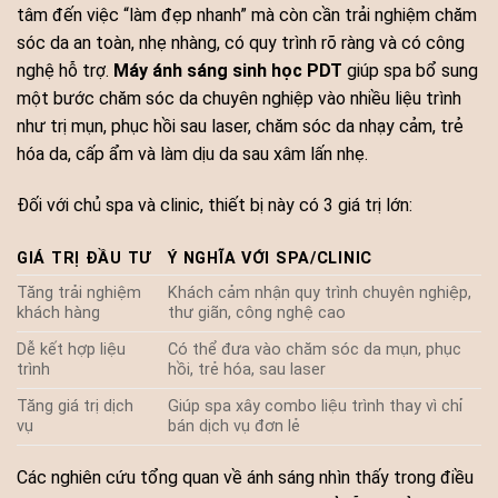
tâm đến việc “làm đẹp nhanh” mà còn cần trải nghiệm chăm
sóc da an toàn, nhẹ nhàng, có quy trình rõ ràng và có công
nghệ hỗ trợ.
Máy ánh sáng sinh học PDT
giúp spa bổ sung
một bước chăm sóc da chuyên nghiệp vào nhiều liệu trình
như trị mụn, phục hồi sau laser, chăm sóc da nhạy cảm, trẻ
hóa da, cấp ẩm và làm dịu da sau xâm lấn nhẹ.
Đối với chủ spa và clinic, thiết bị này có 3 giá trị lớn:
GIÁ TRỊ ĐẦU TƯ
Ý NGHĨA VỚI SPA/CLINIC
Tăng trải nghiệm
Khách cảm nhận quy trình chuyên nghiệp,
khách hàng
thư giãn, công nghệ cao
Dễ kết hợp liệu
Có thể đưa vào chăm sóc da mụn, phục
trình
hồi, trẻ hóa, sau laser
Tăng giá trị dịch
Giúp spa xây combo liệu trình thay vì chỉ
vụ
bán dịch vụ đơn lẻ
Các nghiên cứu tổng quan về ánh sáng nhìn thấy trong điều