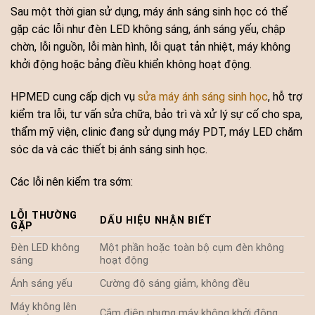
Sau một thời gian sử dụng, máy ánh sáng sinh học có thể
gặp các lỗi như đèn LED không sáng, ánh sáng yếu, chập
chờn, lỗi nguồn, lỗi màn hình, lỗi quạt tản nhiệt, máy không
khởi động hoặc bảng điều khiển không hoạt động.
HPMED cung cấp dịch vụ
sửa máy ánh sáng sinh học
, hỗ trợ
kiểm tra lỗi, tư vấn sửa chữa, bảo trì và xử lý sự cố cho spa,
thẩm mỹ viện, clinic đang sử dụng máy PDT, máy LED chăm
sóc da và các thiết bị ánh sáng sinh học.
Các lỗi nên kiểm tra sớm:
LỖI THƯỜNG
DẤU HIỆU NHẬN BIẾT
GẶP
Đèn LED không
Một phần hoặc toàn bộ cụm đèn không
sáng
hoạt động
Ánh sáng yếu
Cường độ sáng giảm, không đều
Máy không lên
Cắm điện nhưng máy không khởi động