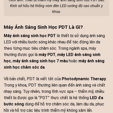
Hình ảnh: Thiết bị thẩm mỹ máy ánh sáng sinh học PDT Bắc
Kinh sở hữu hệ thống vòm đèn LED cường độ cao chuẩn y
khoa.
Máy Ánh Sáng Sinh Học PDT Là Gì?
Máy ánh sáng sinh học PDT
là thiết bị sử dụng ánh sáng
LED với nhiều bước sóng khác nhau để tác động lên da
theo từng mục tiêu chăm sóc. Trong ngành spa, máy
thường được gọi là
máy PDT
,
máy LED ánh sáng sinh
học
,
máy ánh sáng sinh học 7 màu
hoặc
máy ánh sáng
sinh học chăm sóc da
.
Về bản chất, PDT là viết tắt của
Photodynamic Therapy
.
Trong y khoa, PDT thường liên quan đến ánh sáng và chất
nhạy sáng. Tuy nhiên, trong lĩnh vực spa – thẩm mỹ, nhiều
thiết bị được gọi là “PDT” thực chất là hệ thống
LED đa
bước sóng
dùng để hỗ trợ chăm sóc da, làm dịu da, phục
hồi và hỗ trợ các liệu trình thẩm mỹ không xâm lấn.