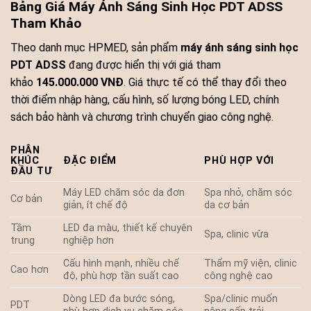
Bảng Giá Máy Ánh Sáng Sinh Học PDT ADSS
Tham Khảo
Theo danh mục HPMED, sản phẩm
máy ánh sáng sinh học
PDT ADSS
đang được hiển thị với giá tham
khảo
145.000.000 VNĐ
. Giá thực tế có thể thay đổi theo
thời điểm nhập hàng, cấu hình, số lượng bóng LED, chính
sách bảo hành và chương trình chuyển giao công nghệ.
PHÂN
KHÚC
ĐẶC ĐIỂM
PHÙ HỢP VỚI
ĐẦU TƯ
Máy LED chăm sóc da đơn
Spa nhỏ, chăm sóc
Cơ bản
giản, ít chế độ
da cơ bản
Tầm
LED đa màu, thiết kế chuyên
Spa, clinic vừa
trung
nghiệp hơn
Cấu hình mạnh, nhiều chế
Thẩm mỹ viện, clinic
Cao hơn
độ, phù hợp tần suất cao
công nghệ cao
Dòng LED đa bước sóng,
Spa/clinic muốn
PDT