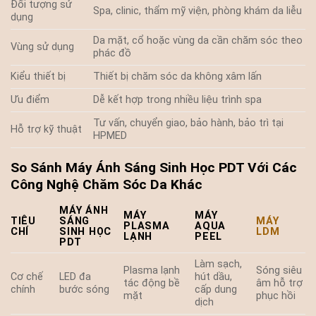
Đối tượng sử
Spa, clinic, thẩm mỹ viện, phòng khám da liễu
dụng
Da mặt, cổ hoặc vùng da cần chăm sóc theo
Vùng sử dụng
phác đồ
Kiểu thiết bị
Thiết bị chăm sóc da không xâm lấn
Ưu điểm
Dễ kết hợp trong nhiều liệu trình spa
Tư vấn, chuyển giao, bảo hành, bảo trì tại
Hỗ trợ kỹ thuật
HPMED
So Sánh Máy Ánh Sáng Sinh Học PDT Với Các
Công Nghệ Chăm Sóc Da Khác
MÁY ÁNH
MÁY
MÁY
TIÊU
SÁNG
MÁY
PLASMA
AQUA
CHÍ
SINH HỌC
LDM
LẠNH
PEEL
PDT
Làm sạch,
Plasma lạnh
Sóng siêu
Cơ chế
LED đa
hút dầu,
tác động bề
âm hỗ trợ
chính
bước sóng
cấp dung
mặt
phục hồi
dịch