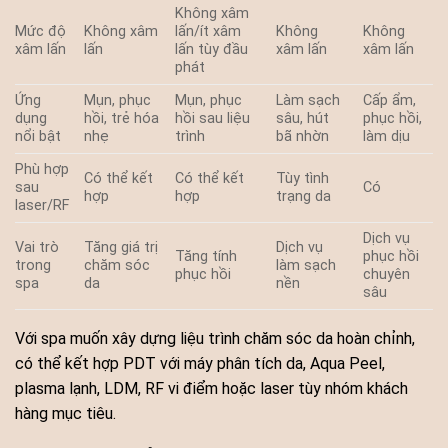
Không xâm
Mức độ
Không xâm
lấn/ít xâm
Không
Không
xâm lấn
lấn
lấn tùy đầu
xâm lấn
xâm lấn
phát
Ứng
Mụn, phục
Mụn, phục
Làm sạch
Cấp ẩm,
dụng
hồi, trẻ hóa
hồi sau liệu
sâu, hút
phục hồi,
nổi bật
nhẹ
trình
bã nhờn
làm dịu
Phù hợp
Có thể kết
Có thể kết
Tùy tình
sau
Có
hợp
hợp
trạng da
laser/RF
Dịch vụ
Vai trò
Tăng giá trị
Dịch vụ
Tăng tính
phục hồi
trong
chăm sóc
làm sạch
phục hồi
chuyên
spa
da
nền
sâu
Với spa muốn xây dựng liệu trình chăm sóc da hoàn chỉnh,
có thể kết hợp PDT với máy phân tích da, Aqua Peel,
plasma lạnh, LDM, RF vi điểm hoặc laser tùy nhóm khách
hàng mục tiêu.