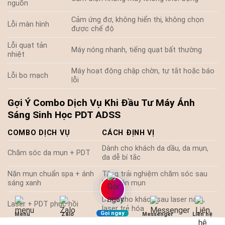
nguồn
Cảm ứng đơ, không hiển thị, không chọn
Lỗi màn hình
được chế độ
Lỗi quạt tản
Máy nóng nhanh, tiếng quạt bất thường
nhiệt
Máy hoạt động chập chờn, tự tắt hoặc báo
Lỗi bo mạch
lỗi
Gợi Ý Combo Dịch Vụ Khi Đầu Tư Máy Ánh
Sáng Sinh Học PDT ADSS
COMBO DỊCH VỤ
CÁCH ĐỊNH VỊ
Dành cho khách da dầu, da mụn,
Chăm sóc da mụn + PDT
da dễ bí tắc
Nặn mụn chuẩn spa + ánh
Tăng trải nghiệm chăm sóc sau
sáng xanh
lấy nhân mụn
Dành cho khách sau laser nám,
Laser + PDT phục hồi
laser trẻ hóa
Gọi ngay
Menu
Zalo
Messenger
Liên hệ