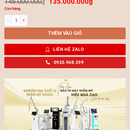
145.000.000
135.000.000
₫
₫
Còn hàng
Máy Ánh Sáng Sinh Học PDT ADSS Chính Hãng Cho Spa, Clini
THÊM VÀO GIỎ
LIÊN HỆ ZALO
0925.968.299