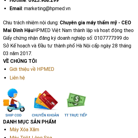
Hotline
:
0925.968.299
Email
: marketing@hpmed.vn
Chịu trách nhiệm nội dung:
Chuyên gia máy thẩm mỹ - CEO
Mai Đình Hậu
HPMED Việt Nam thành lập và hoạt động theo
Giấy chứng nhận đăng ký doanh nghiệp số: 0107777399 do
Sở Kế hoạch và Đầu tư thành phố Hà Nội cấp ngày 28 tháng
03 năm 2017.
VỀ CHÚNG TÔI
Giới thiệu về HPMED
Liên hệ
DANH MỤC SẢN PHẨM
Máy Xóa Xăm
Máy Triệt Lông Spa