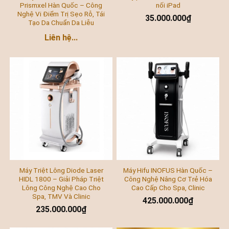
Prismxel Hàn Quốc – Công
nối iPad
Nghệ Vi Điểm Trị Sẹo Rỗ, Tái
35.000.000
₫
Tạo Da Chuẩn Da Liễu
Liên hệ...
Máy Triệt Lông Diode Laser
Máy Hifu INOFUS Hàn Quốc –
HIDL 1800 – Giải Pháp Triệt
Công Nghệ Nâng Cơ Trẻ Hóa
Lông Công Nghệ Cao Cho
Cao Cấp Cho Spa, Clinic
Spa, TMV Và Clinic
425.000.000
₫
235.000.000
₫