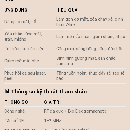
ỨNG DỤNG
HIỆU QUẢ
Làm gọn cơ mặt, xóa chảy xệ, định
Nâng cơ mặt, cổ
hình V-line
Xóa nhăn vùng mắt,
Làm mờ nếp nhăn, giảm chùng nhão
trán, miệng
Trẻ hóa da toàn diện
Căng mịn, sáng hồng, tăng đàn hồi
Định hình gương mặt, săn chắc
Giảm mỡ mặt nhẹ
cằm, má
Phục hồi da sau laser,
Tăng tuần hoàn, thúc đẩy tái tạo tế
peel
bào
📊 Thông số kỹ thuật tham khảo
THÔNG SỐ
GIÁ TRỊ
Công nghệ
RF đa cực + Bio Electromagnetic
Tần số RF
1–2 MHz