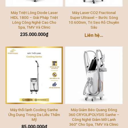
Máy Triệt Lông Diode Laser
Máy Laser CO2 Fractional
HIDL 1800 – Giải Pháp Triệt
Super Ultraxel – Bước Sóng
Lông Công Nghệ Cao Cho
10.600nm, Trị Sẹo Rỗ Chuyên
Spa, TMV Và Clinic
Sâu
235.000.000
₫
Liên hệ...
Máy thổi lạnh Cooling Sanhe
Máy Giảm Béo Quang Đông
Ứng Dụng Trong Da Liễu Thẩm
360 CRYOLIPOLYSIS Sanhe –
Mỹ
Công Nghệ Giảm Mỡ Lạnh
360° Cho Spa, TMV Và Clinic
85.000.000
₫