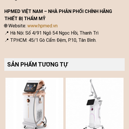
HPMED VIỆT NAM – NHÀ PHÂN PHỐI CHÍNH HÃNG
THIẾT BỊ THẨM MỸ
🌐 Website:
www.hpmed.vn
📍 Hà Nội: Số 4/91 Ngõ 54 Ngọc Hồi, Thanh Trì
📍 TP.HCM: 45/1 Gò Cẩm Đệm, P.10, Tân Bình.
SẢN PHẨM TƯƠNG TỰ