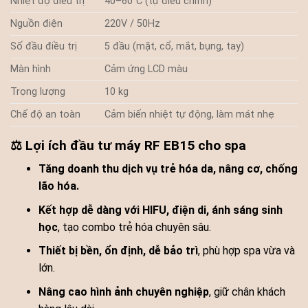
Nhiệt độ điều trị
40–60°C (tự điều chỉnh)
Nguồn điện
220V / 50Hz
Số đầu điều trị
5 đầu (mặt, cổ, mắt, bụng, tay)
Màn hình
Cảm ứng LCD màu
Trọng lượng
10 kg
Chế độ an toàn
Cảm biến nhiệt tự động, làm mát nhẹ
⚖️ Lợi ích đầu tư máy RF EB15 cho spa
Tăng doanh thu dịch vụ trẻ hóa da, nâng cơ, chống
lão hóa.
Kết hợp dễ dàng với HIFU, điện di, ánh sáng sinh
học
, tạo combo trẻ hóa chuyên sâu.
Thiết bị bền, ổn định, dễ bảo trì
, phù hợp spa vừa và
lớn.
Nâng cao hình ảnh chuyên nghiệp
, giữ chân khách