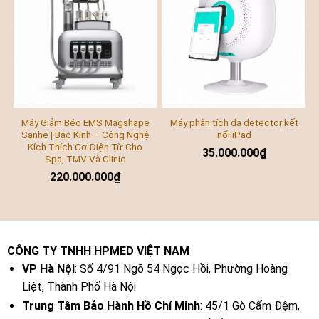
Máy Giảm Béo EMS Magshape
Máy phân tích da detector kết
Sanhe | Bắc Kinh – Công Nghệ
nối iPad
Kích Thích Cơ Điện Từ Cho
35.000.000
₫
Spa, TMV Và Clinic
220.000.000
₫
CÔNG TY TNHH HPMED VIỆT NAM
VP Hà Nội
: Số 4/91 Ngõ 54 Ngọc Hồi, Phường Hoàng
Liệt, Thành Phố Hà Nội
Trung Tâm Bảo Hành Hồ Chí Minh
: 45/1 Gò Cẩm Đệm,