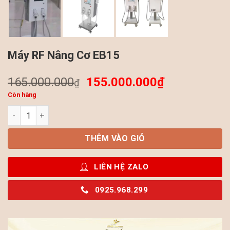
Máy RF Nâng Cơ EB15
165.000.000
155.000.000
₫
₫
Còn hàng
Máy RF Nâng Cơ EB15 số lượng
THÊM VÀO GIỎ
LIÊN HỆ ZALO
0925.968.299