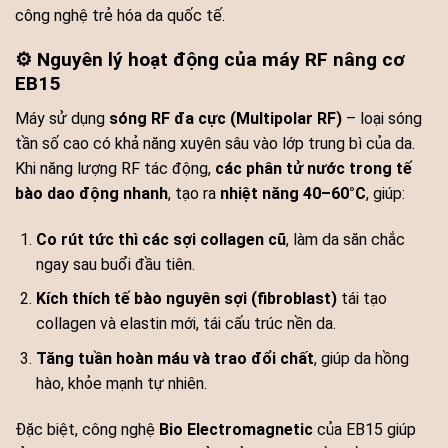
công nghệ trẻ hóa da quốc tế.
⚙️ Nguyên lý hoạt động của máy RF nâng cơ
EB15
Máy sử dụng
sóng RF đa cực (Multipolar RF)
– loại sóng
tần số cao có khả năng xuyên sâu vào lớp trung bì của da.
Khi năng lượng RF tác động,
các phân tử nước trong tế
bào dao động nhanh
, tạo ra
nhiệt năng 40–60°C
, giúp:
Co rút tức thì các sợi collagen cũ
, làm da săn chắc
ngay sau buổi đầu tiên.
Kích thích tế bào nguyên sợi (fibroblast)
tái tạo
collagen và elastin mới, tái cấu trúc nền da.
Tăng tuần hoàn máu và trao đổi chất
, giúp da hồng
hào, khỏe mạnh tự nhiên.
Đặc biệt, công nghệ
Bio Electromagnetic
của EB15 giúp