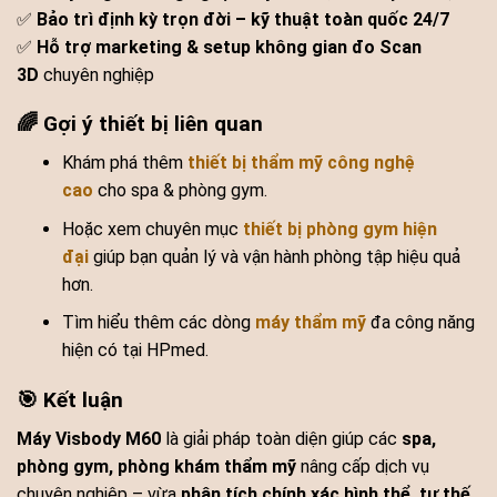
✅
Bảo trì định kỳ trọn đời – kỹ thuật toàn quốc 24/7
✅
Hỗ trợ marketing & setup không gian đo Scan
3D
chuyên nghiệp
🌈 Gợi ý thiết bị liên quan
Khám phá thêm
thiết bị thẩm mỹ công nghệ
cao
cho spa & phòng gym.
Hoặc xem chuyên mục
thiết bị phòng gym hiện
đại
giúp bạn quản lý và vận hành phòng tập hiệu quả
hơn.
Tìm hiểu thêm các dòng
máy thẩm mỹ
đa công năng
hiện có tại HPmed.
🎯 Kết luận
Máy Visbody M60
là giải pháp toàn diện giúp các
spa,
phòng gym, phòng khám thẩm mỹ
nâng cấp dịch vụ
chuyên nghiệp – vừa
phân tích chính xác hình thể, tư thế,