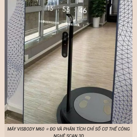
MÁY VISBODY M60 ⭐ ĐO VÀ PHÂN TÍCH CHỈ SỐ CƠ THỂ CÔNG
NGHỆ SCAN 3D