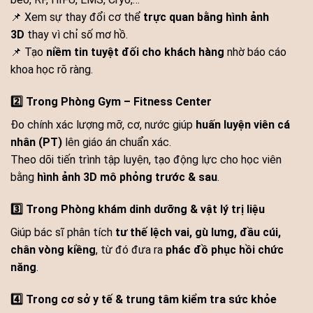
📌 Xem sự thay đổi cơ thể
trực quan bằng hình ảnh
3D
thay vì chỉ số mơ hồ.
📌 Tạo
niềm tin tuyệt đối cho khách hàng
nhờ báo cáo
khoa học rõ ràng.
2️⃣ Trong Phòng Gym – Fitness Center
Đo chính xác lượng mỡ, cơ, nước giúp
huấn luyện viên cá
nhân (PT)
lên giáo án chuẩn xác.
Theo dõi tiến trình tập luyện, tạo động lực cho học viên
bằng
hình ảnh 3D mô phỏng trước & sau
.
3️⃣ Trong Phòng khám dinh dưỡng & vật lý trị liệu
Giúp bác sĩ phân tích
tư thế lệch vai, gù lưng, đầu cúi,
chân vòng kiềng
, từ đó đưa ra
phác đồ phục hồi chức
năng
.
4️⃣ Trong cơ sở y tế & trung tâm kiểm tra sức khỏe