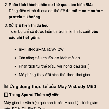
Phân tích thành phần cơ thể qua cảm biến BIA:
Dòng điện vi mô đi qua cơ thể để đo
mỡ – cơ – nước –
protein – khoáng
.
Xử lý & hiển thị dữ liệu:
Toàn bộ chỉ số được hiển thị trên màn hình, xuất
báo
cáo chi tiết gồm:
BMI, BFP, SMM, ECW/ICW
Cân nặng tiêu chuẩn, độ lệch mỡ, cơ
Phân tích tư thế (đầu, vai, hông, đầu gối…)
Mô phỏng thay đổi hình thể theo thời gian
📊 Ứng dụng thực tế của Máy Visbody M60
1️⃣ Trong Spa và Thẩm mỹ viện
Máy giúp tư vấn hiệu quả hơn trước – sau liệu trình giảm
béo, RF, HIFU, EMS, Cryo,…