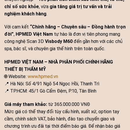
chỉ số sức khỏe
, vừa
gia tăng giá trị tư vấn và trải
nghiệm khách hàng
.
Với cam kết
“Chính hãng – Chuyên sâu – Đồng hành trọn
đời”
,
HPMED Việt Nam
tự hào là đơn vị tiên phong mang
công nghệ Scan 3D
Visbody M60
đến gần hơn với các chủ
spa, bác sĩ, và chuyên gia thể hình trên toàn quốc.
HPMED VIỆT NAM – NHÀ PHÂN PHỐI CHÍNH HÃNG
THIẾT BỊ THẨM MỸ
🌐 Website:
www.hpmed.vn
📍 Hà Nội: Số 4/91 Ngõ 54 Ngọc Hồi, Thanh Trì
📍 TP.HCM: 45/1 Gò Cẩm Đệm, P.10, Tân Bình
Giá máy tham khảo:
từ 365.000.000 VNĐ
Mức giá có thể thay đổi tùy cấu hình, xuất xứ, option tay
cầm, chính sách VAT, bảo hành, đào tạo chuyển giao và
chương trình ưu đãi tại thời điểm báo giá. Để nhận báo giá