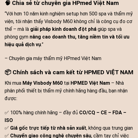
🧠 Chia sẻ từ chuyên gia HPmed Việt Nam
“Với hơn 10 năm kinh nghiệm setup hơn 500 spa và thẩm mỹ
viện, tôi nhận thấy Visbody M60 không chỉ là công cụ đo cơ
thể – mà là
giải pháp kinh doanh đột phá
giúp spa và
phòng gym
nâng cao doanh thu, tăng niềm tin và tối ưu
hiệu quả dịch vụ
.”
– Chuyên gia máy thẩm mỹ HPmed Việt Nam
📦 Chính sách và cam kết từ HPMED VIỆT NAM
Khi mua
Máy Visbody M60
tại
HPMED Việt Nam
– Nhà
phân phối thiết bị thẩm mỹ chính hãng hàng đầu, bạn nhận
được:
✅ 100% hàng chính hãng – đầy đủ
CO/CQ – CE – FDA –
ISO
✅
Giá gốc trực tiếp từ nhà sản xuất
, không qua trung gian
✅
Chuyển giao công nghệ chuyên sâu
, cầm tay chỉ việc