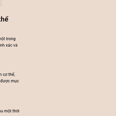
thể
một trong
ính xác và
 cơ thể,
ạt được mục
au một thời