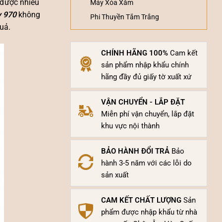
 được nhiều
Máy Xóa Xăm
y 970
không
Phi Thuyền Tắm Trắng
uả.
CHÍNH HÃNG 100%
Cam kết
sản phẩm nhập khẩu chính
hãng đầy đủ giấy tờ xuất xứ
VẬN CHUYỂN - LẮP ĐẶT
Miễn phí vận chuyển, lắp đặt
khu vực nội thành
BẢO HÀNH ĐỔI TRẢ
Bảo
hành 3-5 năm với các lỗi do
sản xuất
CAM KẾT CHẤT LƯỢNG
Sản
phẩm được nhập khẩu từ nhà