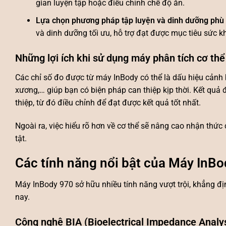
gian luyện tập hoặc điều chỉnh chế độ ăn.
Lựa chọn phương pháp tập luyện và dinh dưỡng phù
và dinh dưỡng tối ưu, hỗ trợ đạt được mục tiêu sức 
Những lợi ích khi sử dụng máy phân tích cơ thể
Các chỉ số đo được từ
máy InBody
có thể là dấu hiệu cảnh 
xương,… giúp bạn có biện pháp can thiệp kịp thời. Kết quả
thiệp, từ đó điều chỉnh để đạt được kết quả tốt nhất.
Ngoài ra, việc hiểu rõ hơn về cơ thể sẽ nâng cao nhận thức
tật.
Các tính năng nổi bật của Máy InB
Máy InBody 970 sở hữu nhiều tính năng vượt trội, khẳng đ
nay.
Công nghệ BIA (Bioelectrical Impedance Analys