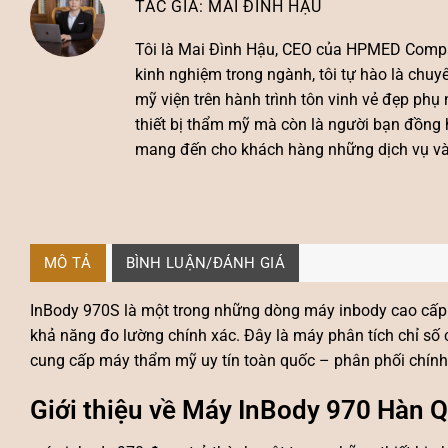
MAI ĐÌNH HẬU
Tôi là
Mai Đình Hậu
, CEO của HPMED Compa
kinh nghiệm trong ngành, tôi tự hào là chu
mỹ viện trên hành trình tôn vinh vẻ đẹp ph
thiết bị thẩm mỹ mà còn là người bạn đồng 
mang đến cho khách hàng những dịch vụ và s
MÔ TẢ
BÌNH LUẬN/ĐÁNH GIÁ
InBody 970S là một trong những dòng
máy inbody
cao cấp
khả năng đo lường chính xác. Đây là
máy phân tích chỉ số 
cung cấp
máy thẩm mỹ
uy tín toàn quốc – phân phối chính
Giới thiệu về Máy InBody 970 Hàn 