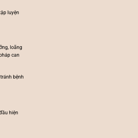
tập luyện
ỡng, loãng
 pháp can
 tránh bệnh
 đầu hiện