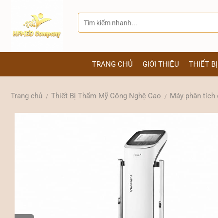
Bỏ
qua
Tìm
kiếm:
nội
dung
TRANG CHỦ
GIỚI THIỆU
THIẾT B
Trang chủ
Thiết Bị Thẩm Mỹ Công Nghệ Cao
Máy phân tích 
/
/