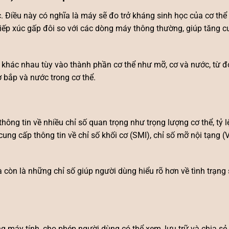
. Điều này có nghĩa là máy sẽ đo trở kháng sinh học của cơ th
tiếp xúc gấp đôi so với các dòng máy thông thường, giúp tăng 
ại khác nhau tùy vào thành phần cơ thể như mỡ, cơ và nước, từ 
ơ bắp và nước trong cơ thể.
ông tin về nhiều chỉ số quan trọng như trọng lượng cơ thể, tỷ l
ung cấp thông tin về chỉ số khối cơ (SMI), chỉ số mỡ nội tạng (V
 còn là những chỉ số giúp người dùng hiểu rõ hơn về tình trạng
máy tính, cho phép người dùng có thể xem, lưu trữ và chia sẻ 