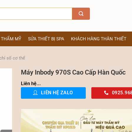
Ị THẨM MỸ
SỬA THIẾT BỊ SPA
KHÁCH HÀNG THÂN THIẾT
chỉ số cơ thể
Máy Inbody 970S Cao Cấp Hàn Quốc
Liên hệ...
LIÊN HỆ ZALO
0925.96