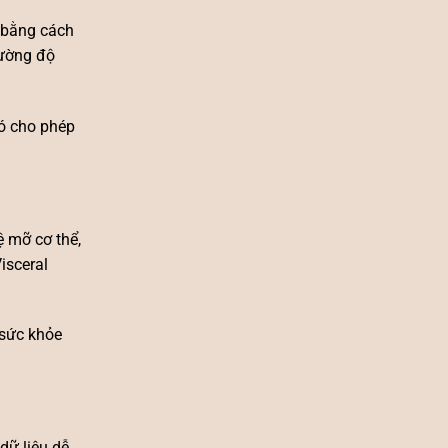
ể bằng cách
cường độ
đó cho phép
ệ mỡ cơ thể,
isceral
 sức khỏe
dữ liệu dễ