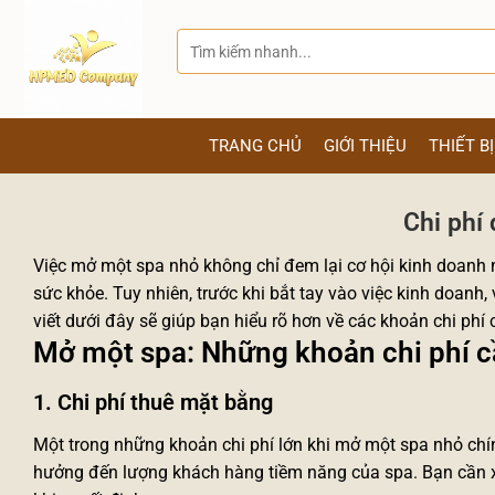
Bỏ
qua
Tìm
kiếm:
nội
dung
TRANG CHỦ
GIỚI THIỆU
THIẾT B
Chi phí
Việc mở một spa nhỏ không chỉ đem lại
cơ hội kinh doanh
m
sức khỏe. Tuy nhiên, trước khi bắt tay vào việc kinh doanh,
viết dưới đây sẽ giúp bạn hiểu rõ hơn về các khoản chi phí 
Mở một spa: Những khoản chi phí cầ
1. Chi phí thuê mặt bằng
Một trong những khoản chi phí lớn khi mở một spa nhỏ chính
hưởng đến lượng khách hàng tiềm năng của spa. Bạn cần xem