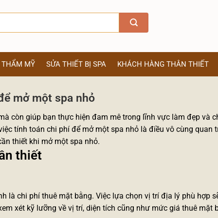
Ị THẨM MỸ
SỬA THIẾT BỊ SPA
KHÁCH HÀNG THÂN THIẾT
 để mở một spa nhỏ
à còn giúp bạn thực hiện đam mê trong lĩnh vực làm đẹp và 
 việc tính toán chi phí để mở một spa nhỏ là điều vô cùng quan t
cần thiết khi mở một spa nhỏ.
n thiết
 là chi phí thuê mặt bằng. Việc lựa chọn vị trí địa lý phù hợp s
 xét kỹ lưỡng về vị trí, diện tích cũng như mức giá thuê mặt 