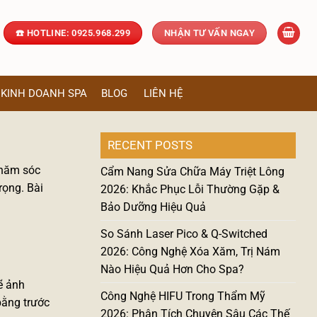
☎️ HOTLINE: 0925.968.299
NHẬN TƯ VẤN NGAY
KINH DOANH SPA
BLOG
LIÊN HỆ
RECENT POSTS
chăm sóc
Cẩm Nang Sửa Chữa Máy Triệt Lông
rọng. Bài
2026: Khắc Phục Lỗi Thường Gặp &
Bảo Dưỡng Hiệu Quả
So Sánh Laser Pico & Q-Switched
2026: Công Nghệ Xóa Xăm, Trị Nám
Nào Hiệu Quả Hơn Cho Spa?
ẽ ảnh
Công Nghệ HIFU Trong Thẩm Mỹ
bằng trước
2026: Phân Tích Chuyên Sâu Các Thế