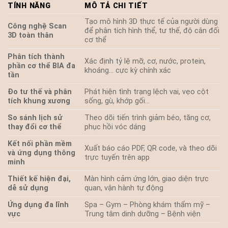
TÍNH NĂNG
MÔ TẢ CHI TIẾT
Tạo mô hình 3D thực tế của người dùng
Công nghệ Scan
để phân tích hình thể, tư thế, độ cân đối
3D toàn thân
cơ thể
Phân tích thành
Xác định tỷ lệ mỡ, cơ, nước, protein,
phần cơ thể BIA đa
khoáng… cực kỳ chính xác
tần
Đo tư thế và phân
Phát hiện tình trạng lệch vai, vẹo cột
tích khung xương
sống, gù, khớp gối…
So sánh lịch sử
Theo dõi tiến trình giảm béo, tăng cơ,
thay đổi cơ thể
phục hồi vóc dáng
Kết nối phần mềm
Xuất báo cáo PDF, QR code, và theo dõi
và ứng dụng thông
trực tuyến trên app
minh
Thiết kế hiện đại,
Màn hình cảm ứng lớn, giao diện trực
dễ sử dụng
quan, vận hành tự động
Ứng dụng đa lĩnh
Spa – Gym – Phòng khám thẩm mỹ –
vực
Trung tâm dinh dưỡng – Bệnh viện