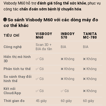
Visbody M60 hỗ trợ
đánh giá tổng thể sức khỏe
, phục vụ
công tác
chẩn đoán sớm bệnh lý chuyển hóa
.
🌐 So sánh Visbody M60 với các dòng máy đo
cơ thể khác
VISBODY
INBODY
TANITA
TIÊU CHÍ
M60
570
MC-780
Scan 3D +
Công nghệ
BIA
BIA
BIA đa tần
Hiển thị mô hình
✅ Có
❌ Không
❌ Không
3D
Phân tích tư thế
✅ Có
❌ Không
❌ Không
So sánh thay đổi
✅ Có
❌ Không
❌ Không
hình thể
Kết nối
✅ Có
✅ Có
❌ Không
Cloud/App
Thời gian đo
45 giây
60 giây
60 giây