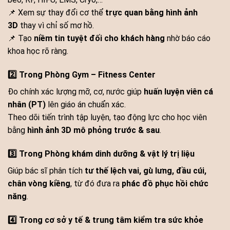
📌 Xem sự thay đổi cơ thể
trực quan bằng hình ảnh
3D
thay vì chỉ số mơ hồ.
📌 Tạo
niềm tin tuyệt đối cho khách hàng
nhờ báo cáo
khoa học rõ ràng.
2️⃣ Trong Phòng Gym – Fitness Center
Đo chính xác lượng mỡ, cơ, nước giúp
huấn luyện viên cá
nhân (PT)
lên giáo án chuẩn xác.
Theo dõi tiến trình tập luyện, tạo động lực cho học viên
bằng
hình ảnh 3D mô phỏng trước & sau
.
3️⃣ Trong Phòng khám dinh dưỡng & vật lý trị liệu
Giúp bác sĩ phân tích
tư thế lệch vai, gù lưng, đầu cúi,
chân vòng kiềng
, từ đó đưa ra
phác đồ phục hồi chức
năng
.
4️⃣ Trong cơ sở y tế & trung tâm kiểm tra sức khỏe