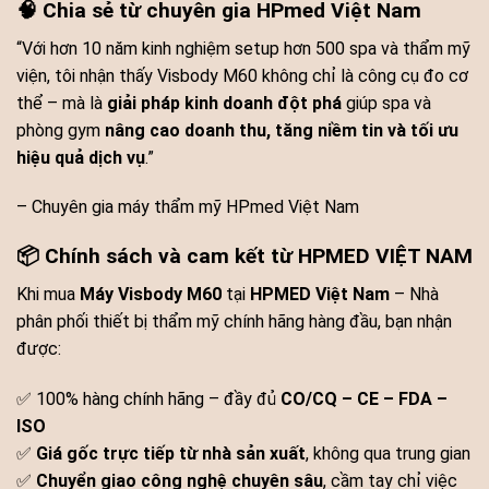
🧠 Chia sẻ từ chuyên gia HPmed Việt Nam
“Với hơn 10 năm kinh nghiệm setup hơn 500 spa và thẩm mỹ
viện, tôi nhận thấy Visbody M60 không chỉ là công cụ đo cơ
thể – mà là
giải pháp kinh doanh đột phá
giúp spa và
phòng gym
nâng cao doanh thu, tăng niềm tin và tối ưu
hiệu quả dịch vụ
.”
– Chuyên gia máy thẩm mỹ HPmed Việt Nam
📦 Chính sách và cam kết từ HPMED VIỆT NAM
Khi mua
Máy Visbody M60
tại
HPMED Việt Nam
– Nhà
phân phối thiết bị thẩm mỹ chính hãng hàng đầu, bạn nhận
được:
✅ 100% hàng chính hãng – đầy đủ
CO/CQ – CE – FDA –
ISO
✅
Giá gốc trực tiếp từ nhà sản xuất
, không qua trung gian
✅
Chuyển giao công nghệ chuyên sâu
, cầm tay chỉ việc