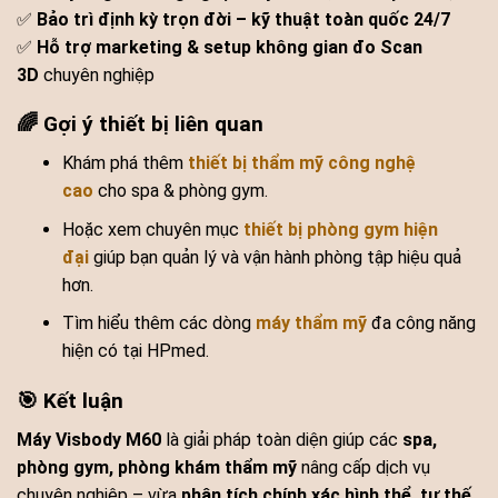
✅
Bảo trì định kỳ trọn đời – kỹ thuật toàn quốc 24/7
✅
Hỗ trợ marketing & setup không gian đo Scan
3D
chuyên nghiệp
🌈 Gợi ý thiết bị liên quan
Khám phá thêm
thiết bị thẩm mỹ công nghệ
cao
cho spa & phòng gym.
Hoặc xem chuyên mục
thiết bị phòng gym hiện
đại
giúp bạn quản lý và vận hành phòng tập hiệu quả
hơn.
Tìm hiểu thêm các dòng
máy thẩm mỹ
đa công năng
hiện có tại HPmed.
🎯 Kết luận
Máy Visbody M60
là giải pháp toàn diện giúp các
spa,
phòng gym, phòng khám thẩm mỹ
nâng cấp dịch vụ
chuyên nghiệp – vừa
phân tích chính xác hình thể, tư thế,