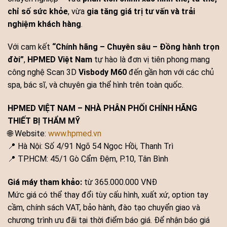
chỉ số sức khỏe
, vừa
gia tăng giá trị tư vấn và trải
nghiệm khách hàng
.
Với cam kết
“Chính hãng – Chuyên sâu – Đồng hành trọn
đời”
,
HPMED Việt Nam
tự hào là đơn vị tiên phong mang
công nghệ Scan 3D
Visbody M60
đến gần hơn với các chủ
spa, bác sĩ, và chuyên gia thể hình trên toàn quốc.
HPMED VIỆT NAM – NHÀ PHÂN PHỐI CHÍNH HÃNG
THIẾT BỊ THẨM MỸ
🌐 Website:
www.hpmed.vn
📍 Hà Nội: Số 4/91 Ngõ 54 Ngọc Hồi, Thanh Trì
📍 TP.HCM: 45/1 Gò Cẩm Đệm, P.10, Tân Bình
Giá máy tham khảo:
từ 365.000.000 VNĐ
Mức giá có thể thay đổi tùy cấu hình, xuất xứ, option tay
cầm, chính sách VAT, bảo hành, đào tạo chuyển giao và
chương trình ưu đãi tại thời điểm báo giá. Để nhận báo giá