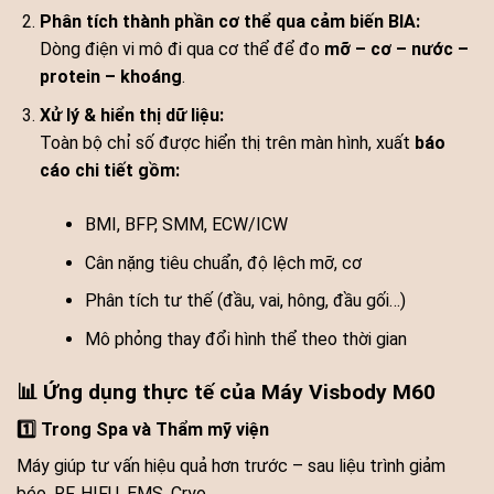
Phân tích thành phần cơ thể qua cảm biến BIA:
Dòng điện vi mô đi qua cơ thể để đo
mỡ – cơ – nước –
protein – khoáng
.
Xử lý & hiển thị dữ liệu:
Toàn bộ chỉ số được hiển thị trên màn hình, xuất
báo
cáo chi tiết gồm:
BMI, BFP, SMM, ECW/ICW
Cân nặng tiêu chuẩn, độ lệch mỡ, cơ
Phân tích tư thế (đầu, vai, hông, đầu gối…)
Mô phỏng thay đổi hình thể theo thời gian
📊 Ứng dụng thực tế của Máy Visbody M60
1️⃣ Trong Spa và Thẩm mỹ viện
Máy giúp tư vấn hiệu quả hơn trước – sau liệu trình giảm
béo, RF, HIFU, EMS, Cryo,…