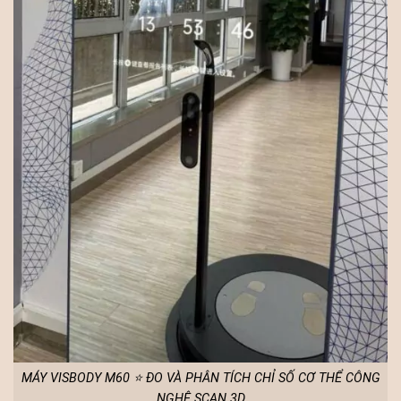
MÁY VISBODY M60 ⭐ ĐO VÀ PHÂN TÍCH CHỈ SỐ CƠ THỂ CÔNG
NGHỆ SCAN 3D