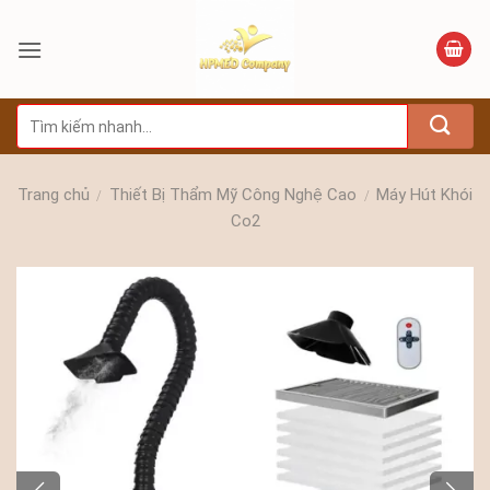
Bỏ
qua
nội
dung
Tìm
kiếm:
Trang chủ
Thiết Bị Thẩm Mỹ Công Nghệ Cao
Máy Hút Khói
/
/
Co2