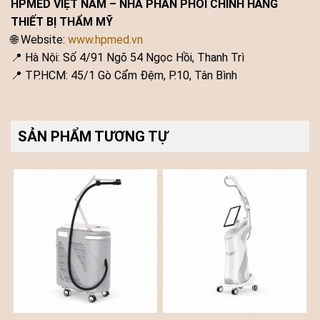
HPMED VIỆT NAM – NHÀ PHÂN PHỐI CHÍNH HÃNG
THIẾT BỊ THẨM MỸ
🌐 Website:
www.hpmed.vn
📍 Hà Nội: Số 4/91 Ngõ 54 Ngọc Hồi, Thanh Trì
📍 TP.HCM: 45/1 Gò Cẩm Đệm, P.10, Tân Bình
SẢN PHẨM TƯƠNG TỰ