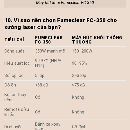
Máy hút khói Fumeclear FC-350
10. Vì sao nên chọn Fumeclear FC-350 cho
xưởng laser của bạn?
FUMECLEAR
MÁY HÚT KHÓI THÔNG
TIÊU CHÍ
FC-350
THƯỜNG
Công suất
350W mạnh mẽ
150–200W
99.97% (HEPA
Hiệu suất lọc
90–95%
H13)
Số lớp lọc
5 lớp
2–3 lớp
Độ ồn
<68 dB
>75 dB
Bộ lọc thay
Có
Không
riêng
Remote điều
Có
Không
khiển
Bánh xe xoay
Di chuyển
Cố định
360°