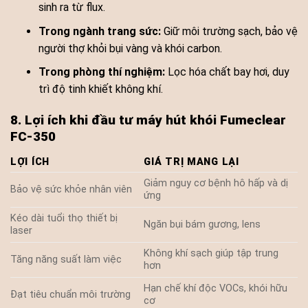
sinh ra từ flux.
Trong ngành trang sức:
Giữ môi trường sạch, bảo vệ
người thợ khỏi bụi vàng và khói carbon.
Trong phòng thí nghiệm:
Lọc hóa chất bay hơi, duy
trì độ tinh khiết không khí.
8. Lợi ích khi đầu tư máy hút khói Fumeclear
FC-350
LỢI ÍCH
GIÁ TRỊ MANG LẠI
Giảm nguy cơ bệnh hô hấp và dị
Bảo vệ sức khỏe nhân viên
ứng
Kéo dài tuổi thọ thiết bị
Ngăn bụi bám gương, lens
laser
Không khí sạch giúp tập trung
Tăng năng suất làm việc
hơn
Hạn chế khí độc VOCs, khói hữu
Đạt tiêu chuẩn môi trường
cơ