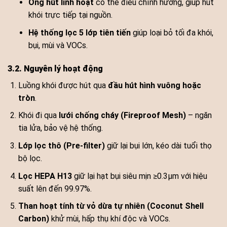
Ống hút linh hoạt
có thể điều chỉnh hướng, giúp hút
khói trực tiếp tại nguồn.
Hệ thống lọc 5 lớp tiên tiến
giúp loại bỏ tối đa khói,
bụi, mùi và VOCs.
3.2. Nguyên lý hoạt động
Luồng khói được hút qua
đầu hút hình vuông hoặc
tròn
.
Khói đi qua
lưới chống cháy (Fireproof Mesh)
– ngăn
tia lửa, bảo vệ hệ thống.
Lớp lọc thô (Pre-filter)
giữ lại bụi lớn, kéo dài tuổi thọ
bộ lọc.
Lọc HEPA H13
giữ lại hạt bụi siêu mịn ≥0.3μm với hiệu
suất lên đến 99.97%.
Than hoạt tính từ vỏ dừa tự nhiên (Coconut Shell
Carbon)
khử mùi, hấp thụ khí độc và VOCs.