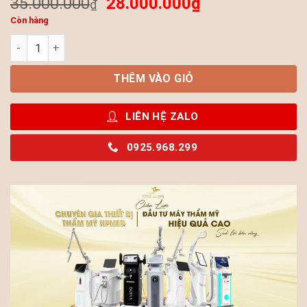
35.000.000
28.000.000
₫
₫
Còn hàng
Máy hút khói Fumeclear FC-350 ( Hydrocool ) số lượng
THÊM VÀO GIỎ
LIÊN HỆ ZALO
0925.968.299