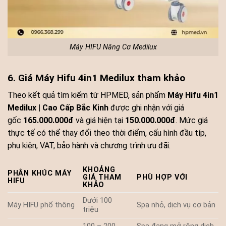
Máy HIFU Nâng Cơ Medilux
6. Giá Máy Hifu 4in1 Medilux tham khảo
Theo kết quả tìm kiếm từ HPMED, sản phẩm
Máy Hifu 4in1
Medilux | Cao Cấp Bắc Kinh
được ghi nhận với giá
gốc
165.000.000đ
và giá hiện tại
150.000.000đ
. Mức giá
thực tế có thể thay đổi theo thời điểm, cấu hình đầu típ,
phụ kiện, VAT, bảo hành và chương trình ưu đãi.
KHOẢNG
PHÂN KHÚC MÁY
GIÁ THAM
PHÙ HỢP VỚI
HIFU
KHẢO
Dưới 100
Máy HIFU phổ thông
Spa nhỏ, dịch vụ cơ bản
triệu