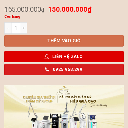
165.000.000
150.000.000
₫
₫
Còn hàng
Máy Hifu 4in1 Medilux Cao Cấp Bắc Kinh – Giải Pháp Nâng Cơ,
THÊM VÀO GIỎ
LIÊN HỆ ZALO
0925.968.299