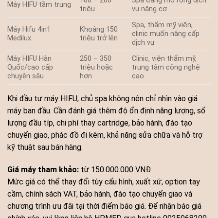
100 – 200
Spa đang mở rộng dịch
Máy HIFU tầm trung
triệu
vụ nâng cơ
Spa, thẩm mỹ viện,
Máy Hifu 4in1
Khoảng 150
clinic muốn nâng cấp
Medilux
triệu trở lên
dịch vụ
Máy HIFU Hàn
250 – 350
Clinic, viện thẩm mỹ,
Quốc/cao cấp
triệu hoặc
trung tâm công nghệ
chuyên sâu
hơn
cao
Khi đầu tư máy HIFU, chủ spa không nên chỉ nhìn vào giá
máy ban đầu. Cần đánh giá thêm độ ổn định năng lượng, số
lượng đầu típ, chi phí thay cartridge, bảo hành, đào tạo
chuyển giao, phác đồ đi kèm, khả năng sửa chữa và hỗ trợ
kỹ thuật sau bán hàng.
Giá máy tham khảo:
từ 150.000.000 VNĐ
Mức giá có thể thay đổi tùy cấu hình, xuất xứ, option tay
cầm, chính sách VAT, bảo hành, đào tạo chuyển giao và
chương trình ưu đãi tại thời điểm báo giá. Để nhận báo giá