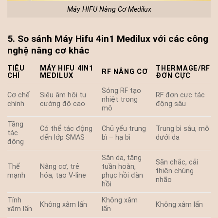
Máy HIFU Nâng Cơ Medilux
5. So sánh Máy Hifu 4in1 Medilux với các công
nghệ nâng cơ khác
TIÊU
MÁY HIFU 4IN1
THERMAGE/RF
RF NÂNG CƠ
CHÍ
MEDILUX
ĐƠN CỰC
Sóng RF tạo
Cơ chế
Siêu âm hội tụ
RF đơn cực tác
nhiệt trong
chính
cường độ cao
động sâu
mô
Tầng
Có thể tác động
Chủ yếu trung
Trung bì sâu, mô
tác
đến lớp SMAS
bì – hạ bì
dưới da
động
Săn da, tăng
Săn chắc, cải
Thế
Nâng cơ, trẻ
tuần hoàn,
thiện chùng
mạnh
hóa, tạo V-line
phục hồi đàn
nhão
hồi
Tính
Không xâm
Không xâm lấn
Không xâm lấn
xâm lấn
lấn