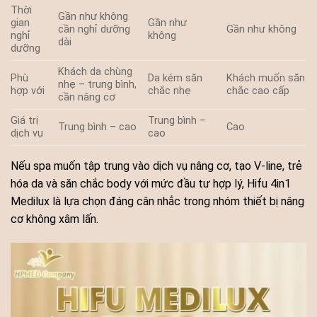
Thời
Gần như không
gian
Gần như
cần nghỉ dưỡng
Gần như không
nghỉ
không
dài
dưỡng
Khách da chùng
Phù
Da kém săn
Khách muốn săn
nhẹ – trung bình,
hợp với
chắc nhẹ
chắc cao cấp
cần nâng cơ
Giá trị
Trung bình –
Trung bình – cao
Cao
dịch vụ
cao
Nếu spa muốn tập trung vào dịch vụ nâng cơ, tạo V-line, trẻ
hóa da và săn chắc body với mức đầu tư hợp lý, Hifu 4in1
Medilux là lựa chọn đáng cân nhắc trong nhóm thiết bị nâng
cơ không xâm lấn.