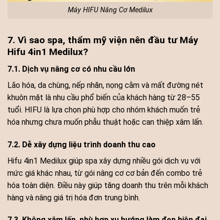
Máy HIFU Nâng Cơ Medilux
7. Vì sao spa, thẩm mỹ viện nên đầu tư Máy
Hifu 4in1 Medilux?
7.1. Dịch vụ nâng cơ có nhu cầu lớn
Lão hóa, da chùng, nếp nhăn, nọng cằm và mất đường nét
khuôn mặt là nhu cầu phổ biến của khách hàng từ 28–55
tuổi. HIFU là lựa chọn phù hợp cho nhóm khách muốn trẻ
hóa nhưng chưa muốn phẫu thuật hoặc can thiệp xâm lấn.
7.2. Dễ xây dựng liệu trình doanh thu cao
Hifu 4in1 Medilux giúp spa xây dựng nhiều gói dịch vụ với
mức giá khác nhau, từ gói nâng cơ cơ bản đến combo trẻ
hóa toàn diện. Điều này giúp tăng doanh thu trên mỗi khách
hàng và nâng giá trị hóa đơn trung bình.
7.3. Không xâm lấn, phù hợp xu hướng làm đẹp hiện đại