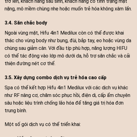
trở lên, khách hàng sau sinh, khách hàng có tình trạng mặt
nặng, mô mềm chùng nhẹ hoặc muốn trẻ hóa không xâm lấn.
3.4. Săn chắc body
Ngoài vùng mặt, Hifu 4in1 Medilux còn có thể được khai
thác cho vùng body như bụng, đùi, bắp tay, eo hoặc vùng da
chùng sau giảm cân. Với đầu típ phù hợp, năng lượng HIFU
có thể tác động vào lớp mô dưới da, hỗ trợ săn chắc và cải
thiện đường nét cơ thể.
3.5. Xây dựng combo dịch vụ trẻ hóa cao cấp
Spa có thể kết hợp Hifu 4in1 Medilux với các dịch vụ khác
như RF nâng cơ, chăm sóc phục hồi, điện di, cấp ẩm chuyên
sâu hoặc liệu trình chống lão hóa để tăng giá trị hóa đơn
trung bình.
Một số gói dịch vụ có thể triển khai: