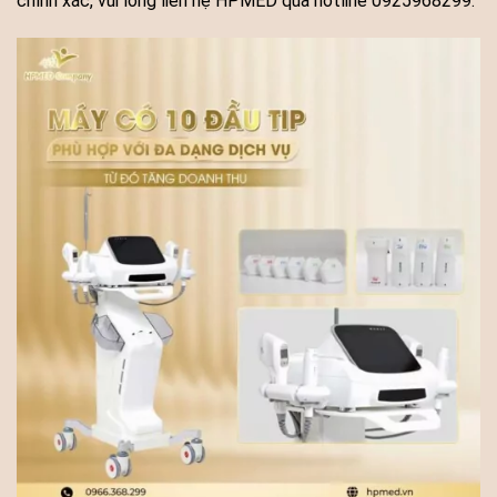
chính xác, vui lòng liên hệ HPMED qua hotline 0925968299.