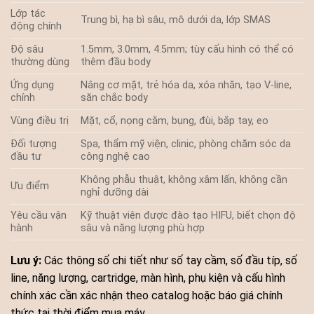
Lớp tác
Trung bì, hạ bì sâu, mô dưới da, lớp SMAS
động chính
Độ sâu
1.5mm, 3.0mm, 4.5mm; tùy cấu hình có thể có
thường dùng
thêm đầu body
Ứng dụng
Nâng cơ mặt, trẻ hóa da, xóa nhăn, tạo V-line,
chính
săn chắc body
Vùng điều trị
Mặt, cổ, nọng cằm, bụng, đùi, bắp tay, eo
Đối tượng
Spa, thẩm mỹ viện, clinic, phòng chăm sóc da
đầu tư
công nghệ cao
Không phẫu thuật, không xâm lấn, không cần
Ưu điểm
nghỉ dưỡng dài
Yêu cầu vận
Kỹ thuật viên được đào tạo HIFU, biết chọn độ
hành
sâu và năng lượng phù hợp
Lưu ý:
Các thông số chi tiết như số tay cầm, số đầu típ, số
line, năng lượng, cartridge, màn hình, phụ kiện và cấu hình
chính xác cần xác nhận theo catalog hoặc báo giá chính
thức tại thời điểm mua máy.