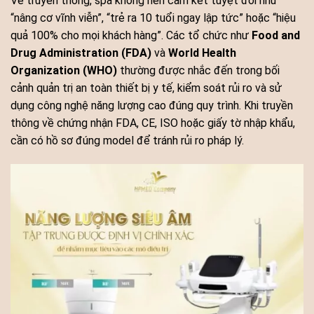
Về truyền thông, spa không nên cam kết tuyệt đối như
“nâng cơ vĩnh viễn”, “trẻ ra 10 tuổi ngay lập tức” hoặc “hiệu
quả 100% cho mọi khách hàng”. Các tổ chức như
Food and
Drug Administration (FDA)
và
World Health
Organization (WHO)
thường được nhắc đến trong bối
cảnh quản trị an toàn thiết bị y tế, kiểm soát rủi ro và sử
dụng công nghệ năng lượng cao đúng quy trình. Khi truyền
thông về chứng nhận FDA, CE, ISO hoặc giấy tờ nhập khẩu,
cần có hồ sơ đúng model để tránh rủi ro pháp lý.